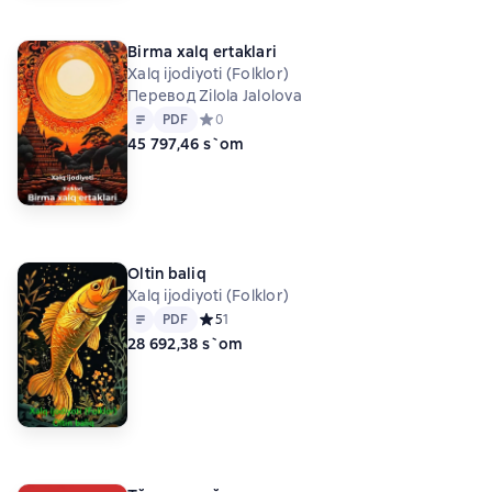
Birma xalq ertaklari
Xalq ijodiyoti (Folklor)
Перевод Zilola Jalolova
Matn
PDF
PDF
Средний рейтинг 0 на основе 0 оценок
0
45 797,46 s`om
Oltin baliq
Xalq ijodiyoti (Folklor)
Matn
PDF
PDF
Средний рейтинг 5 на основе 1 оценок
5
1
28 692,38 s`om