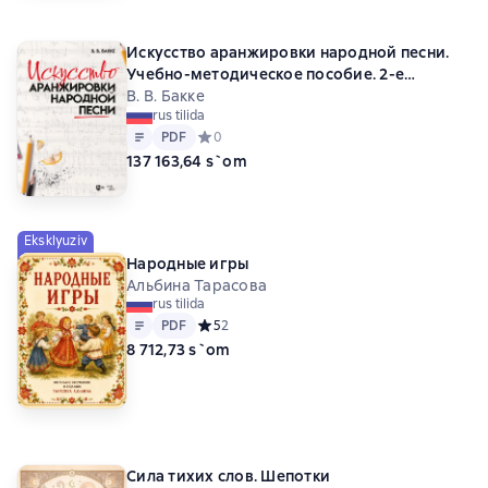
Искусство аранжировки народной песни.
Учебно-методическое пособие. 2-е
издание, стереотипное
В. В. Бакке
rus tilida
Matn
PDF
PDF
Средний рейтинг 0 на основе 0 оценок
0
137 163,64 s`om
Eksklyuziv
Народные игры
Альбина Тарасова
rus tilida
Matn
PDF
PDF
Средний рейтинг 5 на основе 2 оценок
5
2
8 712,73 s`om
Сила тихих слов. Шепотки