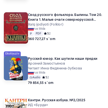
Свод русского фольклора. Былины. Том 20.
Книга 1. Малые очаги севернорусской
традиции
Xalq ijodiyoti (Folklor)
rus tilida
Matn
PDF
PDF
Средний рейтинг 5 на основе 2 оценок
5
2
360 727,27 s`om
Eksklyuziv
Русский юмор. Как шутили наши предки
Арсений Замостьянов
Читает Инна Фидянина-Зубкова
rus tilida
Audio
Средний рейтинг 5 на основе 2 оценок
5
2
79 854,55 s`om
Кантри. Русская азбука. №2/2025
ИД «Бурда»