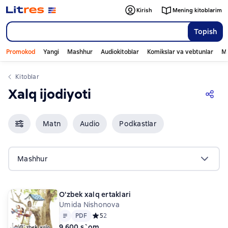
Kirish
Mening kitoblarim
Topish
Promokod
Yangi
Mashhur
Audiokitoblar
Komikslar va vebtunlar
Mo
Kitoblar
Xalq ijodiyoti
Matn
Audio
Podkastlar
Mashhur
O'zbek xalq ertaklari
Umida Nishonova
Matn
PDF
PDF
Средний рейтинг 5 на основе 2 оценок
5
2
9 600 s`om