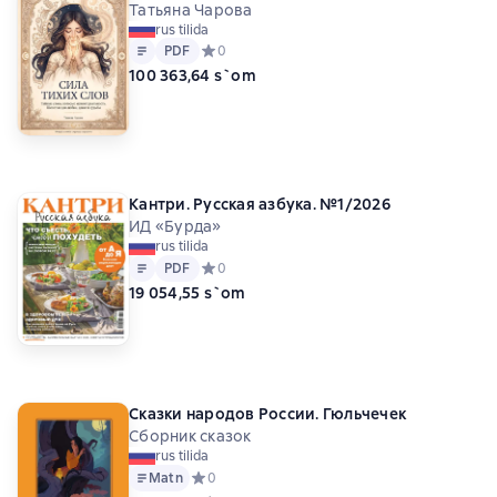
Татьяна Чарова
rus tilida
Matn
PDF
PDF
Средний рейтинг 0 на основе 0 оценок
0
100 363,64 s`om
Кантри. Русская азбука. №1/2026
ИД «Бурда»
rus tilida
Matn
PDF
PDF
Средний рейтинг 0 на основе 0 оценок
0
19 054,55 s`om
Сказки народов России. Гюльчечек
Сборник сказок
rus tilida
Matn
Средний рейтинг 0 на основе 0 оценок
0