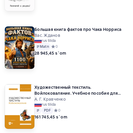
Большая книга фактов про Чака Норриса
Вас. Жданов
rus tilida
Matn
Средний рейтинг 0 на основе 0 оценок
0
28 945,45 s`om
Художественный текстиль.
Войлоковаляние. Учебное пособие для
вузов. 2-е издание, стереотипное
А. Г. Кравченко
rus tilida
Matn
PDF
PDF
Средний рейтинг 0 на основе 0 оценок
0
161 745,45 s`om