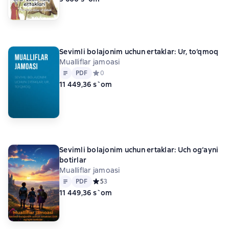
Sеvimli bolajonim uchun ertaklar: Ur, to‘qmoq
Mualliflar jamoasi
Matn
PDF
PDF
Средний рейтинг 0 на основе 0 оценок
0
11 449,36 s`om
Sevimli bolajonim uchun ertaklar: Uch og‘ayni
botirlar
Mualliflar jamoasi
Matn
PDF
PDF
Средний рейтинг 5 на основе 3 оценок
5
3
11 449,36 s`om