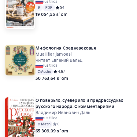
rus tilida
Matn
PDF
PDF
Средний рейтинг 5 на основе 4 оценок
5
4
19 054,55 s`om
Мифология Средневековья
Mualliflar jamoasi
Читает Евгений Вальц
rus tilida
Audio
Средний рейтинг 4,6 на основе 7 оценок
4,6
7
50 763,64 s`om
О поверьях, суевериях и предрассудках
русского народа. С комментариями
Владимир Иванович Даль
rus tilida
Matn
Средний рейтинг 0 на основе 0 оценок
0
65 309,09 s`om