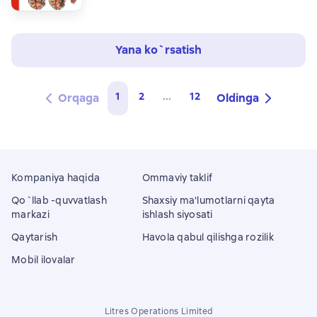
Yana ko`rsatish
1
2
...
12
Orqaga
Oldinga
Kompaniya haqida
Ommaviy taklif
Qo`llab -quvvatlash
Shaxsiy ma'lumotlarni qayta
markazi
ishlash siyosati
Qaytarish
Havola qabul qilishga rozilik
Mobil ilovalar
Litres Operations Limited