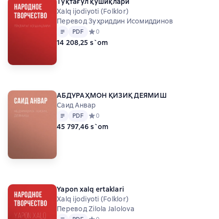
Тўқтағул қўшиқлари
Xalq ijodiyoti (Folklor)
Перевод Зуҳриддин Исомиддинов
Matn
PDF
PDF
Средний рейтинг 0 на основе 0 оценок
0
14 208,25 s`om
АБДУРАҲМОН ҚИЗИҚ ДЕЯМИШ
Саид Анвар
Matn
PDF
PDF
Средний рейтинг 0 на основе 0 оценок
0
45 797,46 s`om
Yapon xalq ertaklari
Xalq ijodiyoti (Folklor)
Перевод Zilola Jalolova
Matn
PDF