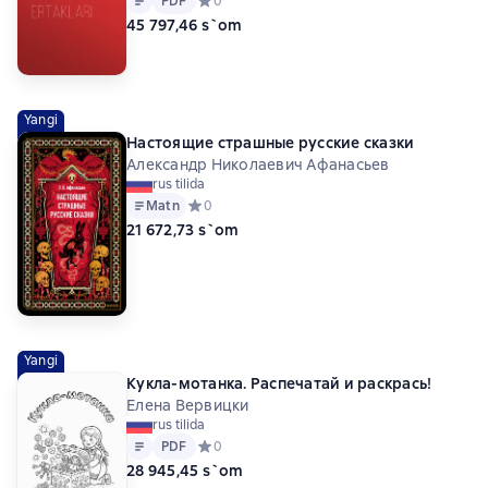
PDF
Средний рейтинг 0 на основе 0 оценок
0
45 797,46 s`om
Yangi
Настоящие страшные русские сказки
Александр Николаевич Афанасьев
rus tilida
Matn
Средний рейтинг 0 на основе 0 оценок
0
21 672,73 s`om
Yangi
Кукла-мотанка. Распечатай и раскрась!
Елена Вервицки
rus tilida
Matn
PDF
PDF
Средний рейтинг 0 на основе 0 оценок
0
28 945,45 s`om