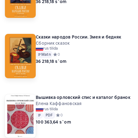
36 218,18 s`om
Сказки народов России. Змея и бедняк
Сборник сказок
rus tilida
Matn
Средний рейтинг 0 на основе 0 оценок
0
36 218,18 s`om
Вышивка орловский спис и каталог бранок
Елена Каффановская
rus tilida
Matn
PDF
PDF
Средний рейтинг 0 на основе 0 оценок
0
100 363,64 s`om