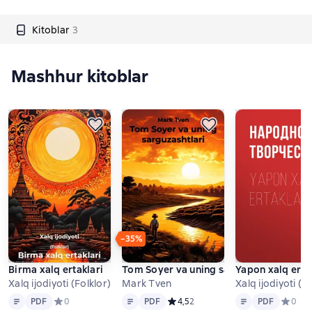
Kitoblar
3
Mashhur kitoblar
−35%
Birma xalq ertaklari
Tom Soyer va uning sarguzashtlari
Yapon xalq erta
Xalq ijodiyoti (Folklor)
Mark Tven
Xalq ijodiyoti (F
Matn
PDF
Matn
PDF
Matn
PDF
PDF
Средний рейтинг 0 на основе 0 оценок
0
PDF
Средний рейтинг 4,5 на основе 2 
4,5
2
PDF
Средний
0