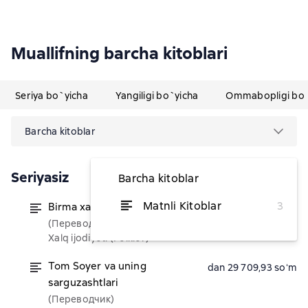
Muallifning barcha kitoblari
Seriya bo`yicha
Yangiligi bo`yicha
Ommabopligi bo`
Barcha kitoblar
Seriyasiz
Barcha kitoblar
Matnli Kitoblar
3
Birma xalq ertaklari
dan 45 707,58 soʻm
(Переводчик)
Xalq ijodiyoti (Folklor)
Tom Soyer va uning
dan 29 709,93 soʻm
sarguzashtlari
(Переводчик)