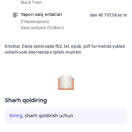
Mark Tven
Yapon xalq ertaklari
dan 45 707,58 soʻm
(Переводчик)
Xalq ijodiyoti (Folklor)
Kitoblar Zilola Jalolovada fb2, txt, epub, pdf formatida yuklab
olinishi yoki internetda o'qilishi mumkin.
Sharh qoldiring
Kiring
, sharh qoldirish uchun