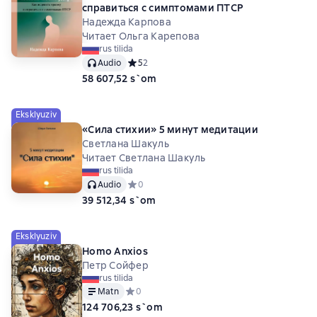
справиться с симптомами ПТСР
Надежда Карпова
Читает Ольга Карепова
rus tilida
Audio
Средний рейтинг 5 на основе 2 оценок
5
2
58 607,52 s`om
Eksklyuziv
«Сила стихии» 5 минут медитации
Светлана Шакуль
Читает Светлана Шакуль
rus tilida
Audio
Средний рейтинг 0 на основе 0 оценок
0
39 512,34 s`om
Eksklyuziv
Homo Anxios
Петр Сойфер
rus tilida
Matn
Средний рейтинг 0 на основе 0 оценок
0
124 706,23 s`om