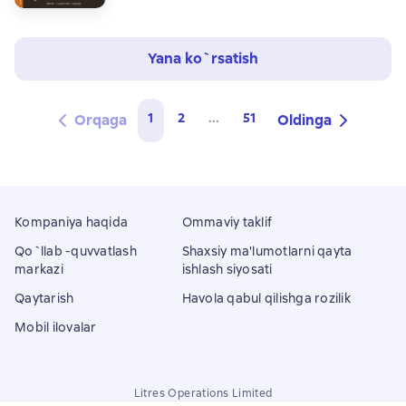
Yana ko`rsatish
1
2
...
51
Orqaga
Oldinga
Kompaniya haqida
Ommaviy taklif
Qo`llab -quvvatlash
Shaxsiy ma'lumotlarni qayta
markazi
ishlash siyosati
Qaytarish
Havola qabul qilishga rozilik
Mobil ilovalar
Litres Operations Limited