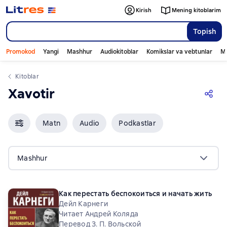
Kirish
Mening kitoblarim
Topish
Promokod
Yangi
Mashhur
Audiokitoblar
Komikslar va vebtunlar
Mo
Kitoblar
Xavotir
Matn
Audio
Podkastlar
Mashhur
Как перестать беспокоиться и начать жить
Дейл Карнеги
Читает Андрей Коляда
Перевод З. П. Вольской