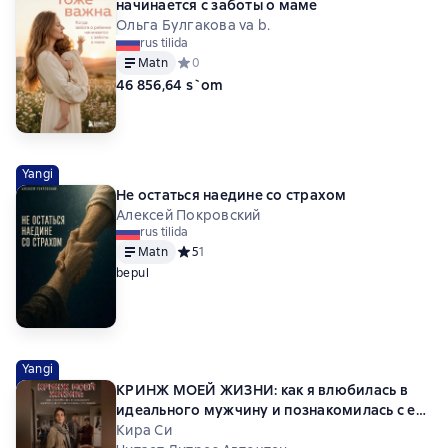
начинается с заботы о маме
Ольга Булгакова va b.
rus tilida
Matn
Средний рейтинг 0 на основе 0 оценок
0
46 856,64 s`om
Yangi
Не остаться наедине со страхом
Алексей Покровский
rus tilida
Matn
Средний рейтинг 5 на основе 1 оценок
5
1
bepul
Yangi
КРИНЖ МОЕЙ ЖИЗНИ: как я влюбилась в
идеального мужчину и познакомилась с его
мамой
Кира Си