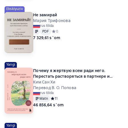
Eksklyuziv
Не замирай
Мария Трифонова
rus tilida
Matn
PDF
PDF
Средний рейтинг 0 на основе 0 оценок
0
7 329,61 s`om
Yangi
Почему я жертвую всем ради него.
Перестать растворяться в партнере и
сохранить себя в отношениях
Ким Сан Хи
Перевод В. О. Попова
rus tilida
Matn
Средний рейтинг 1 на основе 1 оценок
1
1
46 856,64 s`om
Yangi