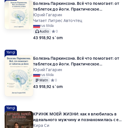
Болезнь Паркинсона. Всё что помогает: от
таблеток до йоги. Практическое
руководство от невролога.
Юрий Гагарин
Читает Литрес Авточтец
rus tilida
Audio
Средний рейтинг 0 на основе 0 оценок
0
43 918,92 s`om
Yangi
Болезнь Паркинсона. Всё что помогает: от
таблеток до йоги. Практическое
руководство от невролога.
Юрий Гагарин
rus tilida
Matn
Средний рейтинг 0 на основе 0 оценок
0
43 918,92 s`om
Yangi
КРИНЖ МОЕЙ ЖИЗНИ: как я влюбилась в
идеального мужчину и познакомилась с его
мамой
Кира Си