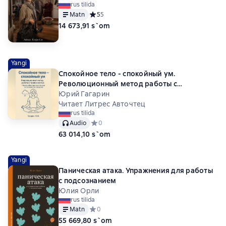
rus tilida
Matn
Средний рейтинг 5 на основе 5 оценок
5
5
14 673,91 s`om
Yangi
Спокойное тело - спокойный ум.
Революционный метод работы с
тревожностью
Юрий Гагарин
Читает Литрес Авточтец
rus tilida
Audio
Средний рейтинг 0 на основе 0 оценок
0
63 014,10 s`om
Yangi
Паническая атака. Упражнения для работы
с подсознанием
Юлия Орли
rus tilida
Matn
Средний рейтинг 0 на основе 0 оценок
0
55 669,80 s`om