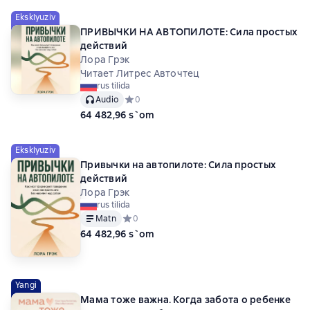
Eksklyuziv
ПРИВЫЧКИ НА АВТОПИЛОТЕ: Сила простых
действий
Лора Грэк
Читает Литрес Авточтец
rus tilida
Audio
Средний рейтинг 0 на основе 0 оценок
0
64 482,96 s`om
Eksklyuziv
Привычки на автопилоте: Сила простых
действий
Лора Грэк
rus tilida
Matn
Средний рейтинг 0 на основе 0 оценок
0
64 482,96 s`om
Yangi
Мама тоже важна. Когда забота о ребенке