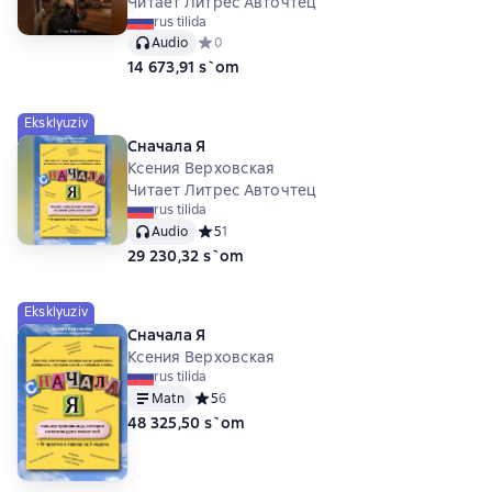
Читает Литрес Авточтец
rus tilida
Audio
Средний рейтинг 0 на основе 0 оценок
0
14 673,91 s`om
Eksklyuziv
Сначала Я
Ксения Верховская
Читает Литрес Авточтец
rus tilida
Audio
Средний рейтинг 5 на основе 1 оценок
5
1
29 230,32 s`om
Eksklyuziv
Сначала Я
Ксения Верховская
rus tilida
Matn
Средний рейтинг 5 на основе 6 оценок
5
6
48 325,50 s`om