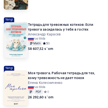
Yangi
Тетрадь для тревожных котиков: Если
тревога засиделась у тебя в гостях
Александр Карасев
rus tilida
Matn
Средний рейтинг 5 на основе 3 оценок
5
3
58 607,52 s`om
Yangi
Моя тревога. Рабочая тетрадь для тех,
кому тревожность не дает покоя
Елена Колесниченко
rus tilida
Matn
PDF
PDF
Средний рейтинг 0 на основе 0 оценок
0
26 292,60 s`om