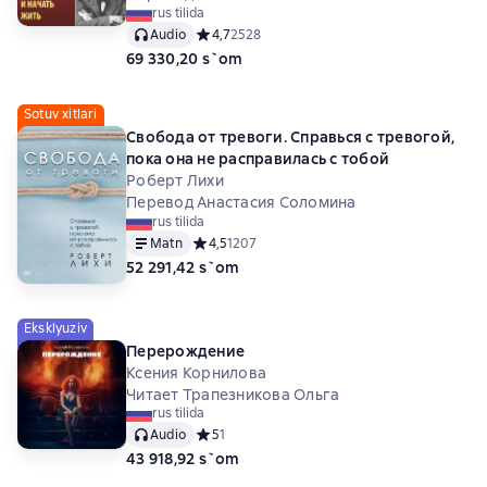
rus tilida
Audio
Средний рейтинг 4,7 на основе 2528 оценок
4,7
2528
69 330,20 s`om
Sotuv xitlari
Свобода от тревоги. Справься с тревогой,
пока она не расправилась с тобой
Роберт Лихи
Перевод Анастасия Соломина
rus tilida
Matn
Средний рейтинг 4,5 на основе 1207 оценок
4,5
1207
52 291,42 s`om
Eksklyuziv
Перерождение
Ксения Корнилова
Читает Трапезникова Ольга
rus tilida
Audio
Средний рейтинг 5 на основе 1 оценок
5
1
43 918,92 s`om