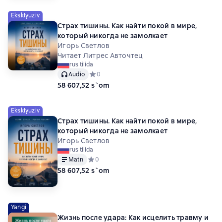
Eksklyuziv
Страх тишины. Как найти покой в мире,
который никогда не замолкает
Игорь Светлов
Читает Литрес Авточтец
rus tilida
Audio
Средний рейтинг 0 на основе 0 оценок
0
58 607,52 s`om
Eksklyuziv
Страх тишины. Как найти покой в мире,
который никогда не замолкает
Игорь Светлов
rus tilida
Matn
Средний рейтинг 0 на основе 0 оценок
0
58 607,52 s`om
Yangi
Жизнь после удара: Как исцелить травму и