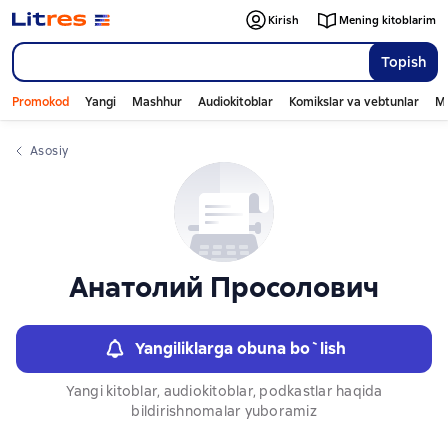
Слайдер с книгами
Слайдер с книгами
Kirish
Mening kitoblarim
Topish
Promokod
Yangi
Mashhur
Audiokitoblar
Komikslar va vebtunlar
Mo
Asosiy
Анатолий Просолович
Yangiliklarga obuna bo`lish
Yangi kitoblar, audiokitoblar, podkastlar haqida
bildirishnomalar yuboramiz