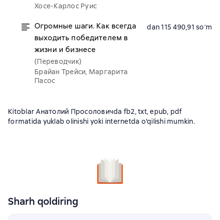
Хосе-Карлос Руис
Огромные шаги. Как всегда
dan 115 490,91 soʻm
выходить победителем в
жизни и бизнесе
(Переводчик)
Брайан Трейси, Маргарита
Пасос
Kitoblar Анатолий Просоловичda fb2, txt, epub, pdf
formatida yuklab olinishi yoki internetda o'qilishi mumkin.
Sharh qoldiring