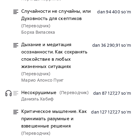
Случайности не случайны, или
dan 94 400 soʻm
Духовность для скептиков
(Переводчик)
Борха Виласека
Дыхание и медитация
dan 36 290,91 soʻm
осознанности. Как сохранять
спокойствие в любых
жизненных ситуациях
(Переводчик)
Марио Алонсо Пуиг
Несокрушимые
(Переводчик)
dan 87 127,27 soʻm
Даниэль Хабиф
Критическое мышление. Как
dan 127 127,27 soʻm
принимать разумные и
взвешенные решения
(Переводчик)