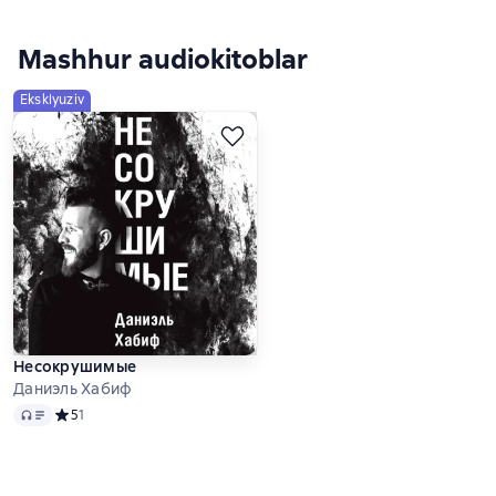
Mashhur audiokitoblar
Eksklyuziv
Несокрушимые
Даниэль Хабиф
Audio
Средний рейтинг 5 на основе 1 оценок
5
1