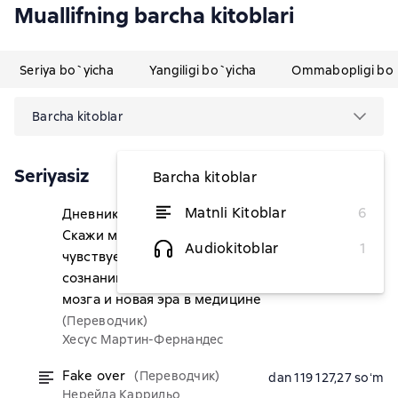
Muallifning barcha kitoblari
Seriya bo`yicha
Yangiligi bo`yicha
Ommabopligi bo`
Barcha kitoblar
Seriyasiz
Barcha kitoblar
Matnli Kitoblar
6
Дневник нейрохирурга.
dan 91 636,36 soʻm
Скажи мне, что ты
Audiokitoblar
1
чувствуешь. Пациенты в
сознании, пять измерений
мозга и новая эра в медицине
(Переводчик)
Хесус Мартин-Фернандес
Fake over
(Переводчик)
dan 119 127,27 soʻm
Нерейда Каррильо