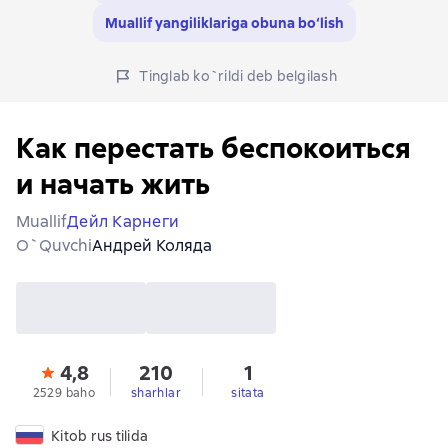
Muallif yangiliklariga obuna bo‘lish
Tinglab ko`rildi deb belgilash
Как перестать беспокоиться
и начать жить
Muallif
Дейл Карнеги
O`quvchi
Андрей Коляда
4,8
210
1
2529 baho
sharhlar
sitata
Kitob rus tilida