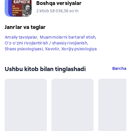
Boshqa versiyalar
2 kitob 58 036,36 soʻm
Janrlar va teglar
Amaliy tavsiyalar
,
Muammolarni bartaraf etish
,
O’z-o’zini rivojlantirish / shaxsiy rivojlanish
,
Shaxs psixologiyasi
,
Xavotir
,
Xorijiy psixologiya
Ushbu kitob bilan tinglashadi
Barcha