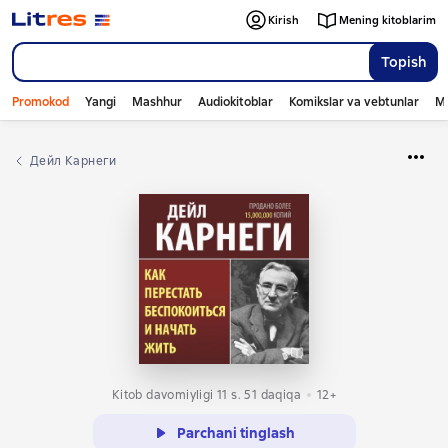
Kirish
Mening kitoblarim
Topish
Promokod
Yangi
Mashhur
Audiokitoblar
Komikslar va vebtunlar
Mo
Дейл Карнеги
Kitob davomiyligi 11 s. 51 daqiqa
12+
Parchani tinglash