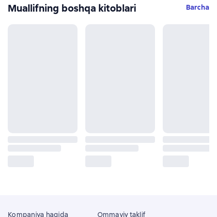
Muallifning boshqa kitoblari
Barcha
Kompaniya haqida
Ommaviy taklif