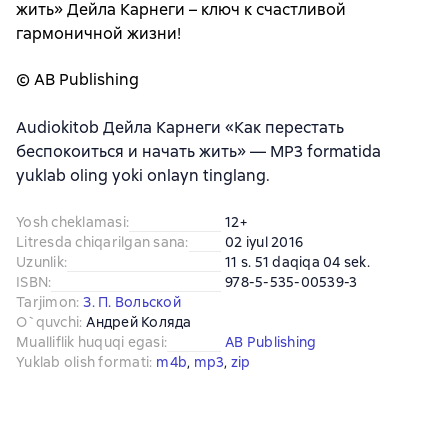
жить» Дейла Карнеги – ключ к счастливой
гармоничной жизни!
© AB Publishing
Audiokitob Дейла Карнеги «Как перестать
беспокоиться и начать жить» — MP3 formatida
yuklab oling yoki onlayn tinglang.
Yosh cheklamasi
:
12+
Litresda chiqarilgan sana
:
02 iyul 2016
Uzunlik
:
11 s. 51 daqiqa 04 sek.
ISBN
:
978-5-535-00539-3
Tarjimon
:
З. П. Вольской
O`quvchi
:
Андрей Коляда
Mualliflik huquqi egasi
:
AB Publishing
Yuklab olish formati
:
m4b
, 
mp3
, 
zip