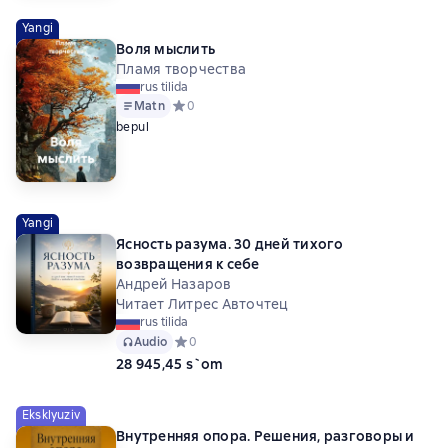
Yangi
Воля мыслить
Пламя творчества
rus tilida
Matn
Средний рейтинг 0 на основе 0 оценок
0
bepul
Yangi
Ясность разума. 30 дней тихого
возвращения к себе
Андрей Назаров
Читает Литрес Авточтец
rus tilida
Audio
Средний рейтинг 0 на основе 0 оценок
0
28 945,45 s`om
Eksklyuziv
Внутренняя опора. Решения, разговоры и