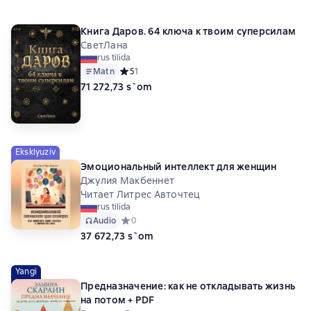
Книга Даров. 64 ключа к твоим суперсилам
СветЛана
rus tilida
Matn
Средний рейтинг 5 на основе 1 оценок
5
1
71 272,73 s`om
Eksklyuziv
Эмоциональный интеллект для женщин
Джулия Макбеннет
Читает Литрес Авточтец
rus tilida
Audio
Средний рейтинг 0 на основе 0 оценок
0
37 672,73 s`om
Yangi
Предназначение: как не откладывать жизнь
на потом + PDF