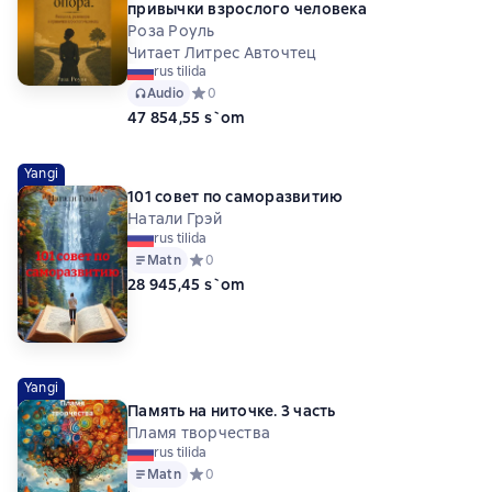
привычки взрослого человека
Роза Роуль
Читает Литрес Авточтец
rus tilida
Audio
Средний рейтинг 0 на основе 0 оценок
0
47 854,55 s`om
Yangi
101 совет по саморазвитию
Натали Грэй
rus tilida
Matn
Средний рейтинг 0 на основе 0 оценок
0
28 945,45 s`om
Yangi
Память на ниточке. 3 часть
Пламя творчества
rus tilida
Matn
Средний рейтинг 0 на основе 0 оценок
0