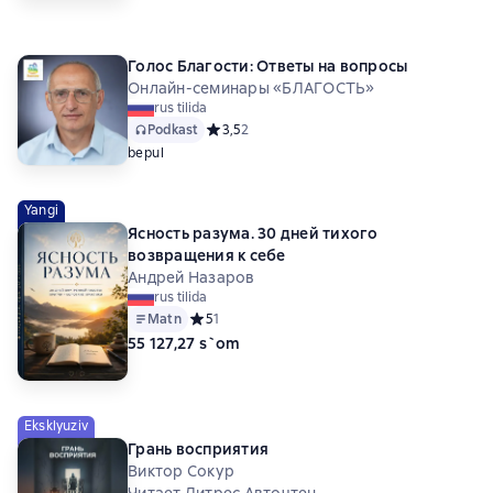
Голос Благости: Ответы на вопросы
Онлайн-семинары «БЛАГОСТЬ»
rus tilida
Podkast
Средний рейтинг 3,5 на основе 2 оценок
3,5
2
bepul
Yangi
Ясность разума. 30 дней тихого
возвращения к себе
Андрей Назаров
rus tilida
Matn
Средний рейтинг 5 на основе 1 оценок
5
1
55 127,27 s`om
Eksklyuziv
Грань восприятия
Виктор Сокур
Читает Литрес Авточтец