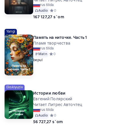
rus tilida
Audio
Средний рейтинг 0 на основе 0 оценок
0
167 127,27 s`om
Yangi
Память на ниточке. Часть 1
Пламя творчества
rus tilida
Matn
Средний рейтинг 0 на основе 0 оценок
0
bepul
Eksklyuziv
Истории любви
Евгений Полярский
Читает Литрес Авточтец
rus tilida
Audio
Средний рейтинг 0 на основе 0 оценок
0
56 727,27 s`om