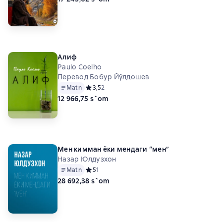
Алиф
Paulo Coelho
Перевод Бобур Йўлдошев
Matn
Средний рейтинг 3,5 на основе 2 оценок
3,5
2
12 966,75 s`om
Мен кимман ёки мендаги “мен”
Назар Юлдузхон
Matn
Средний рейтинг 5 на основе 1 оценок
5
1
28 692,38 s`om