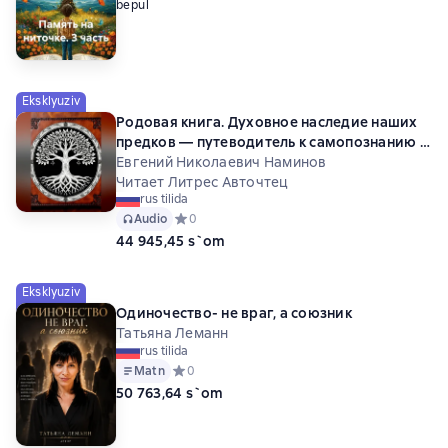
bepul
Eksklyuziv
Родовая книга. Духовное наследие наших
предков — путеводитель к самопознанию и
развитию
Евгений Николаевич Наминов
Читает Литрес Авточтец
rus tilida
Audio
Средний рейтинг 0 на основе 0 оценок
0
44 945,45 s`om
Eksklyuziv
Одиночество- не враг, а союзник
Татьяна Леманн
rus tilida
Matn
Средний рейтинг 0 на основе 0 оценок
0
50 763,64 s`om