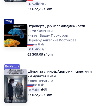
Audio
Средний рейтинг 0 на основе 0 оценок
0
37 672,73 s`om
Yangi
Отроверт. Дар непринадлежности
Рами Камински
Читает Вадим Прохоров
Перевод Ангелина Костикова
rus tilida
Audio
Средний рейтинг 0 на основе 0 оценок
0
65 309,09 s`om
Eksklyuziv
Шёпот за спиной. Анатомия сплетни и
иммунитет к ней
Юлия Никитина
rus tilida
Matn
Средний рейтинг 5 на основе 1 оценок
5
1
37 672,73 s`om