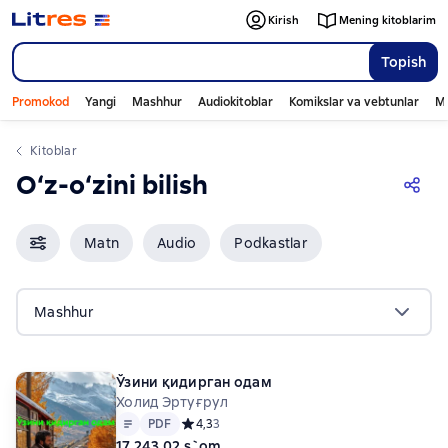
Kirish
Mening kitoblarim
Topish
Promokod
Yangi
Mashhur
Audiokitoblar
Komikslar va vebtunlar
Mo
Kitoblar
O‘z-o‘zini bilish
Matn
Audio
Podkastlar
Mashhur
Ўзини қидирган одам
Холид Эртуғрул
Matn
PDF
PDF
Средний рейтинг 4,3 на основе 3 оценок
4,3
3
17 243,02 s`om