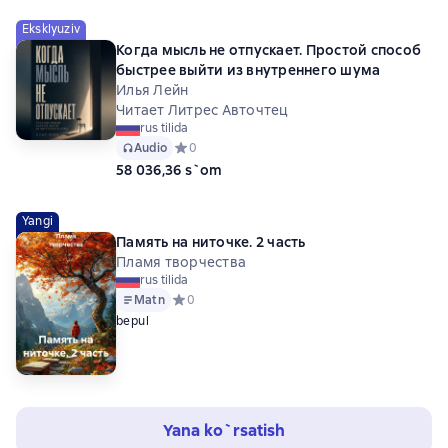
Eksklyuziv
Когда мысль не отпускает. Простой способ
быстрее выйти из внутреннего шума
Илья Лейн
Читает Литрес Авточтец
rus tilida
Audio
Средний рейтинг 0 на основе 0 оценок
0
58 036,36 s`om
Yangi
Память на ниточке. 2 часть
Пламя творчества
rus tilida
Matn
Средний рейтинг 0 на основе 0 оценок
0
bepul
Yana ko`rsatish