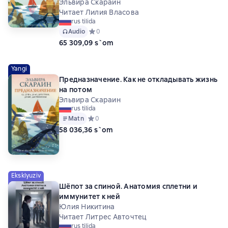
Эльвира Скараин
Читает Лилия Власова
rus tilida
Audio
Средний рейтинг 0 на основе 0 оценок
0
65 309,09 s`om
Yangi
Предназначение. Как не откладывать жизнь
на потом
Эльвира Скараин
rus tilida
Matn
Средний рейтинг 0 на основе 0 оценок
0
58 036,36 s`om
Eksklyuziv
Шёпот за спиной. Анатомия сплетни и
иммунитет к ней
Юлия Никитина
Читает Литрес Авточтец
rus tilida