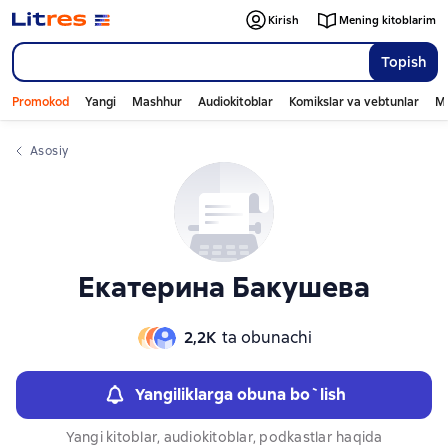
Слайдер с книгами
Слайдер с книгами
Kirish
Mening kitoblarim
Topish
Promokod
Yangi
Mashhur
Audiokitoblar
Komikslar va vebtunlar
Mo
Asosiy
Екатерина Бакушева
2,2К
ta obunachi
Yangiliklarga obuna bo`lish
Yangi kitoblar, audiokitoblar, podkastlar haqida