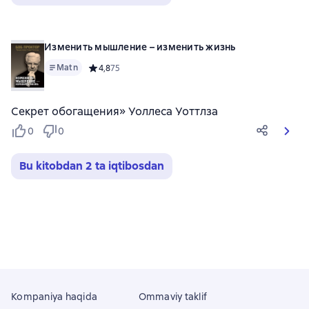
Изменить мышление – изменить жизнь
Matn
Средний рейтинг 4,8 на основе 75 оценок
4,8
75
Секрет обогащения» Уоллеса Уоттлза
0
0
Bu kitobdan 2 ta iqtibosdan
Kompaniya haqida
Ommaviy taklif