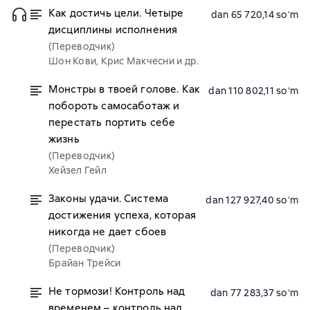
Как достичь цели. Четыре
dan 65 720,14 soʻm
дисциплины исполнения
(Переводчик)
Шон Кови, Крис Макчесни и др.
Монстры в твоей голове. Как
dan 110 802,11 soʻm
побороть самосаботаж и
перестать портить себе
жизнь
(Переводчик)
Хейзел Гейл
Законы удачи. Система
dan 127 927,40 soʻm
достижения успеха, которая
никогда не дает сбоев
(Переводчик)
Брайан Трейси
Не тормози! Контроль над
dan 77 283,37 soʻm
временем – контроль над