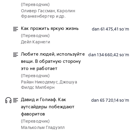
(Переводчик)
Оливер Гассман, Каролин
Франкенбергер и др.
Как прожить яркую жизнь
dan 61 475,41 soʻm
(Переводчик)
Дейл Карнеги
Любите людей, используйте
dan 134 660,42 soʻm
вещи. В обратную сторону
это не работает
(Переводчик)
Райан Никодемус, Джошуа
Филдс Милберн
Давид и Голиаф. Как
dan 65 720,14 soʻm
аутсайдеры побеждают
фаворитов
(Переводчик)
Малькольм Гладуэлл