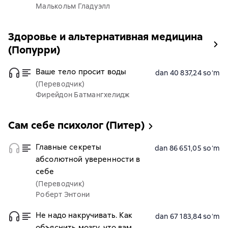
Малькольм Гладуэлл
Здоровье и альтернативная медицина
(Попурри)
Ваше тело просит воды
dan 40 837,24 soʻm
(Переводчик)
Фирейдон Батмангхелидж
Сам себе психолог (Питер)
Главные секреты
dan 86 651,05 soʻm
абсолютной уверенности в
себе
(Переводчик)
Роберт Энтони
Не надо накручивать. Как
dan 67 183,84 soʻm
объяснить мозгу, что вам