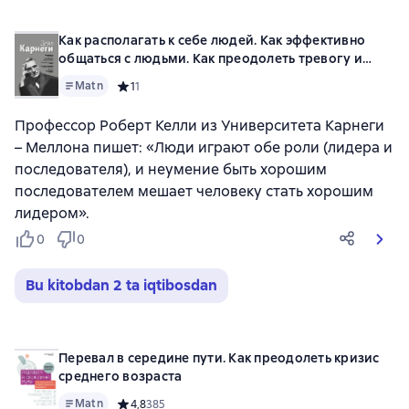
Как располагать к себе людей. Как эффективно
общаться с людьми. Как преодолеть тревогу и
стресс. Как сделать свою жизнь легкой и
Matn
Средний рейтинг 1 на основе 1 оценок
1
1
интересной. Как стать эффективным лидером
Профессор Роберт Келли из Университета Карнеги
– Меллона пишет: «Люди играют обе роли (лидера и
последователя), и неумение быть хорошим
последователем мешает человеку стать хорошим
лидером».
0
0
Bu kitobdan 2 ta iqtibosdan
Перевал в середине пути. Как преодолеть кризис
среднего возраста
Matn
Средний рейтинг 4,8 на основе 385 оценок
4,8
385