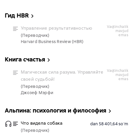
Гид HBR
vaqtinchalik
Управление результативностью
mavjud
(Переводчик)
emas
Harvard Business Review (HBR)
Книга счастья
vaqtinchalik
Магическая сила разума. Управляйте
mavjud
своей судьбой!
emas
(Переводчик)
Джозеф Мэрфи
Альпина: психология и философия
Что видела собака
dan 58 401,64 soʻm
(Переводчик)