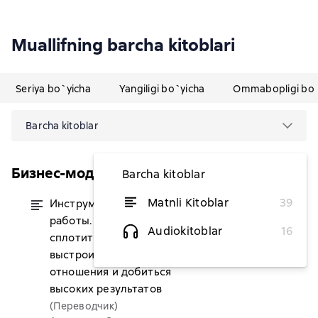
Muallifning barcha kitoblari
Seriya bo`yicha
Yangiligi bo`yicha
Ommabopligi bo`
Barcha kitoblar
Бизнес-модели Остервальдера
Barcha kitoblar
Matnli Kitoblar
39
Инструменты командной
dan 116 949,65 soʻm
работы. Пять способов
Audiokitoblar
16
сплотить команду,
выстроить доверительные
отношения и добиться
высоких результатов
(Переводчик)