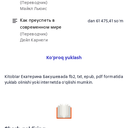
(Переводчик)
Майкл Льюис
Как преуспеть в
dan 61 475,41 soʻm
современном мире
(Переводчик)
Дейл Карнеги
Ko‘proq yuklash
Kitoblar Екатерина Бакушеваda fb2, txt, epub, pdf formatida
yuklab olinishi yoki internetda o'qilishi mumkin.