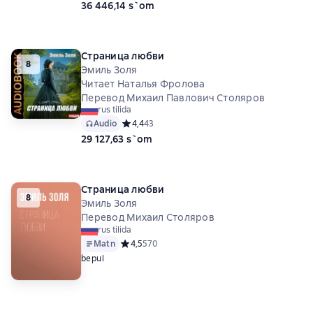
36 446,14 s`om
Страница любви
8
Эмиль Золя
Читает Наталья Фролова
Перевод Михаил Павлович Столяров
rus tilida
Audio
Средний рейтинг 4,4 на основе 43 оценок
4,4
43
29 127,63 s`om
Страница любви
8
Эмиль Золя
Перевод Михаил Столяров
rus tilida
Matn
Средний рейтинг 4,5 на основе 570 оценок
4,5
570
bepul