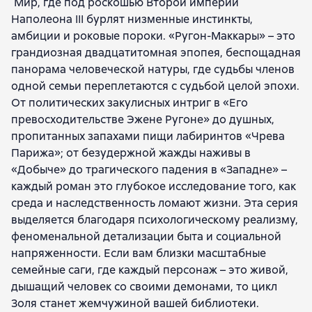
Мир, где под роскошью Второй империи
Наполеона III бурлят низменные инстинкты,
амбиции и роковые пороки. «Ругон-Маккары» – это
грандиозная двадцатитомная эпопея, беспощадная
панорама человеческой натуры, где судьбы членов
одной семьи переплетаются с судьбой целой эпохи.
От политических закулисных интриг в «Его
превосходительстве Эжене Ругоне» до душных,
пропитанных запахами пищи лабиринтов «Чрева
Парижа»; от безудержной жажды наживы в
«Добыче» до трагического падения в «Западне» –
каждый роман это глубокое исследование того, как
среда и наследственность ломают жизни. Эта серия
выделяется благодаря психологическому реализму,
феноменальной детализации быта и социальной
напряженности. Если вам близки масштабные
семейные саги, где каждый персонаж – это живой,
дышащий человек со своими демонами, то цикл
Золя станет жемчужиной вашей библиотеки.