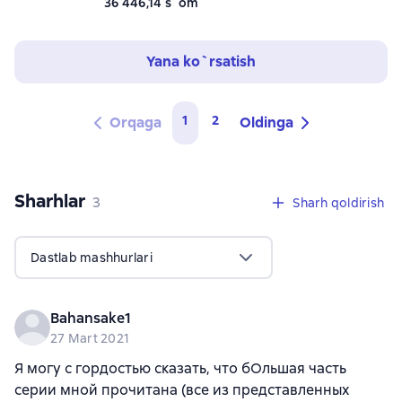
36 446,14 s`om
Yana ko`rsatish
1
2
Orqaga
Oldinga
Sharhlar
,
3 sharhlar
3
Sharh qoldirish
Dastlab mashhurlari
Bahansake1
27 Mart 2021
Я могу с гордостью сказать, что бОльшая часть
серии мной прочитана (все из представленных