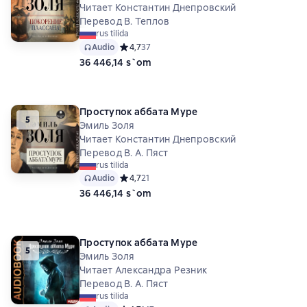
Читает Константин Днепровский
Перевод В. Теплов
rus tilida
Audio
Средний рейтинг 4,7 на основе 37 оценок
4,7
37
36 446,14 s`om
Проступок аббата Муре
5
Эмиль Золя
Читает Константин Днепровский
Перевод В. А. Пяст
rus tilida
Audio
Средний рейтинг 4,7 на основе 21 оценок
4,7
21
36 446,14 s`om
Проступок аббата Муре
5
Эмиль Золя
Читает Александра Резник
Перевод В. А. Пяст
rus tilida