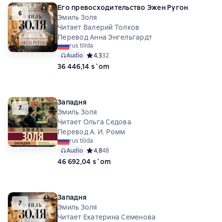
Его превосходительство Эжен Ругон
6
Эмиль Золя
Читает Валерий Толков
Перевод Анна Энгельгардт
rus tilida
Audio
Средний рейтинг 4,3 на основе 32 оценок
4,3
32
36 446,14 s`om
Западня
7
Эмиль Золя
Читает Ольга Седова
Перевод А. И. Ромм
rus tilida
Audio
Средний рейтинг 4,8 на основе 48 оценок
4,8
48
46 692,04 s`om
Западня
7
Эмиль Золя
Читает Екатерина Семенова