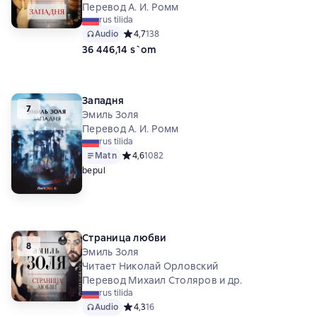
Перевод А. И. Ромм
rus tilida
Audio
Средний рейтинг 4,7 на основе 138 оценок
4,7
138
36 446,14 s`om
Западня
7
Эмиль Золя
Перевод А. И. Ромм
rus tilida
Matn
Средний рейтинг 4,6 на основе 1082 оценок
4,6
1082
bepul
Страница любви
8
Эмиль Золя
Читает Николай Орловский
Перевод Михаил Столяров и др.
rus tilida
Audio
Средний рейтинг 4,3 на основе 16 оценок
4,3
16