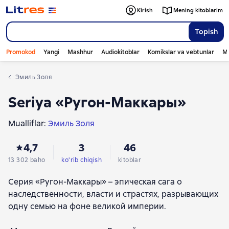
Kirish
Mening kitoblarim
Topish
Promokod
Yangi
Mashhur
Audiokitoblar
Komikslar va vebtunlar
Mo
Эмиль Золя
Seriya «Ругон-Маккары»
Mualliflar:
Эмиль Золя
4,7
3
46
13 302 baho
ko'rib chiqish
kitoblar
Серия «Ругон-Маккары» – эпическая сага о
наследственности, власти и страстях, разрывающих
одну семью на фоне великой империи.