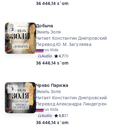
36 446,14 s`om
Добыча
2
Эмиль Золя
Читает Константин Днепровский
Перевод Ю. М. Загуляева
rus tilida
Audio
Средний рейтинг 4,7 на основе 70 оценок
4,7
70
36 446,14 s`om
Чрево Парижа
3
Эмиль Золя
Читает Константин Днепровский
Перевод Александра Линдегрен
rus tilida
Audio
Средний рейтинг 4,8 на основе 37 оценок
4,8
37
36 446,14 s`om