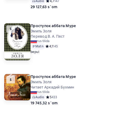
Audio
Средний рейтинг 4,7 на основе 147 оценок
4,7
147
29 127,63 s`om
Проступок аббата Муре
5
Эмиль Золя
Перевод В. А. Пяст
rus tilida
Matn
Средний рейтинг 4,1 на основе 145 оценок
4,1
145
bepul
Проступок аббата Муре
5
Эмиль Золя
Читает Аркадий Бухмин
rus tilida
Audio
Средний рейтинг 5 на основе 433 оценок
5
433
19 745,32 s`om