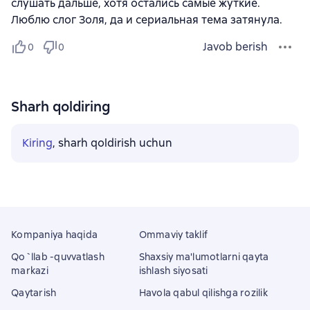
слушать дальше, хотя остались самые жуткие.
Люблю слог Золя, да и сериальная тема затянула.
Javob berish
0
0
Sharh qoldiring
Kiring
, sharh qoldirish uchun
Kompaniya haqida
Ommaviy taklif
Qo`llab -quvvatlash
Shaxsiy ma'lumotlarni qayta
markazi
ishlash siyosati
Qaytarish
Havola qabul qilishga rozilik