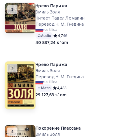
Чрево Парижа
3
Эмиль Золя
Читает Павел Ломакин
Перевод Н. М. Гнедина
rus tilida
Audio
Средний рейтинг 4,7 на основе 46 оценок
4,7
46
40 837,24 s`om
Чрево Парижа
3
Эмиль Золя
Перевод Н. М. Гнедина
rus tilida
Matn
Средний рейтинг 4,4 на основе 83 оценок
4,4
83
29 127,63 s`om
Покорение Плассана
4
Эмиль Золя