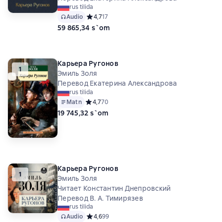
rus tilida
Audio
Средний рейтинг 4,7 на основе 17 оценок
4,7
17
59 865,34 s`om
Карьера Ругонов
1
Эмиль Золя
Перевод Екатерина Александрова
rus tilida
Matn
Средний рейтинг 4,7 на основе 70 оценок
4,7
70
19 745,32 s`om
Карьера Ругонов
1
Эмиль Золя
Читает Константин Днепровский
Перевод В. А. Тимирязев
rus tilida
Audio
Средний рейтинг 4,6 на основе 99 оценок
4,6
99