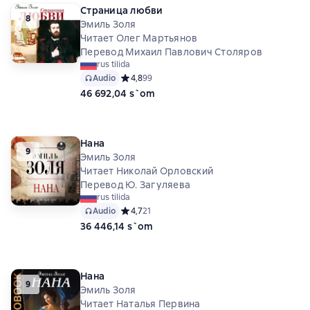
Страница любви
8
Эмиль Золя
Читает Олег Мартьянов
Перевод Михаил Павлович Столяров
rus tilida
Audio
Средний рейтинг 4,8 на основе 99 оценок
4,8
99
46 692,04 s`om
Нана
9
Эмиль Золя
Читает Николай Орловский
Перевод Ю. Загуляева
rus tilida
Audio
Средний рейтинг 4,7 на основе 21 оценок
4,7
21
36 446,14 s`om
Нана
9
Эмиль Золя
Читает Наталья Первина