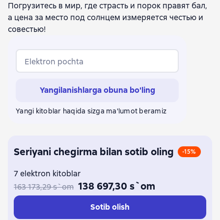
Погрузитесь в мир, где страсть и порок правят бал,
а цена за место под солнцем измеряется честью и
совестью!
Elektron pochta
Yangilanishlarga obuna bo'ling
Yangi kitoblar haqida sizga ma'lumot beramiz
Seriyani chegirma bilan sotib oling
-15%
7 elektron kitoblar
138 697,30 s`om
163 173,29 s`om
Sotib olish