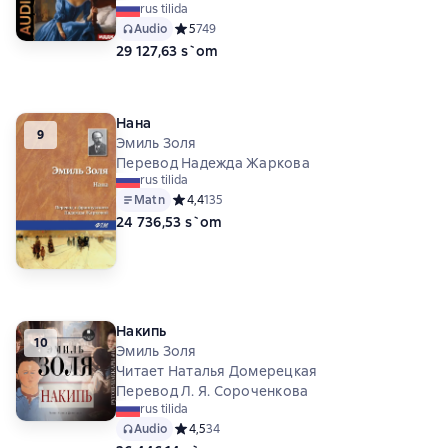
rus tilida
Audio
Средний рейтинг 5 на основе 749 оценок
5
749
29 127,63 s`om
Нана
9
Эмиль Золя
Перевод Надежда Жаркова
rus tilida
Matn
Средний рейтинг 4,4 на основе 135 оценок
4,4
135
24 736,53 s`om
Накипь
10
Эмиль Золя
Читает Наталья Домерецкая
Перевод Л. Я. Сороченкова
rus tilida
Audio
Средний рейтинг 4,5 на основе 34 оценок
4,5
34