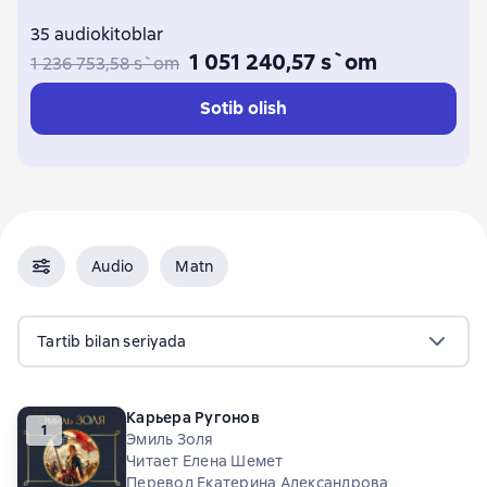
35 audiokitoblar
1 051 240,57 s`om
1 236 753,58 s`om
Sotib olish
Audio
Matn
Tartib bilan seriyada
Карьера Ругонов
1
Эмиль Золя
Читает Елена Шемет
Перевод Екатерина Александрова