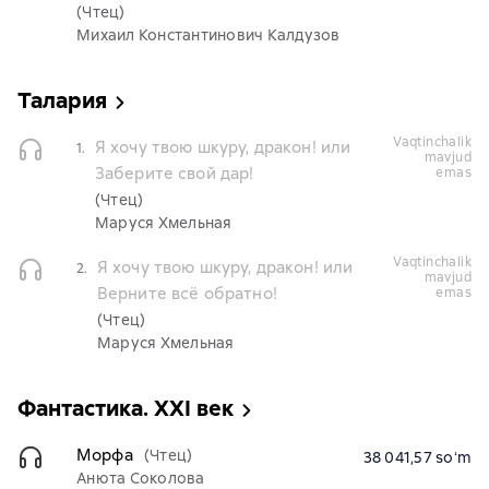
(Чтец)
Михаил Константинович Калдузов
Талария
vaqtinchalik
Я хочу твою шкуру, дракон! или
1.
mavjud
Заберите свой дар!
emas
(Чтец)
Маруся Хмельная
vaqtinchalik
Я хочу твою шкуру, дракон! или
2.
mavjud
Верните всё обратно!
emas
(Чтец)
Маруся Хмельная
Фантастика. XXI век
Морфа
(Чтец)
38 041,57 soʻm
Анюта Соколова