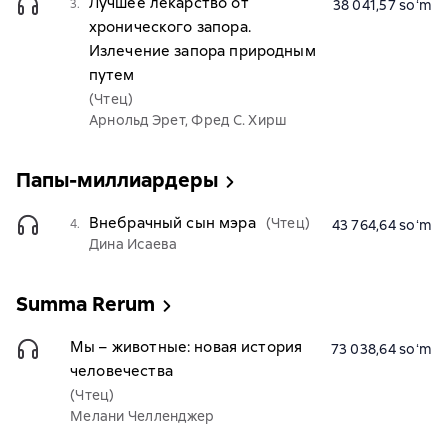
Лучшее лекарство от
3.
38 041,57 soʻm
хронического запора.
Излечение запора природным
путем
(Чтец)
Арнольд Эрет, Фред С. Хирш
Папы-миллиардеры
Внебрачный сын мэра
(Чтец)
4.
43 764,64 soʻm
Дина Исаева
Summa Rerum
Мы – животные: новая история
73 038,64 soʻm
человечества
(Чтец)
Мелани Челленджер