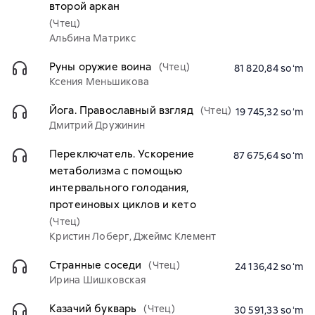
второй аркан
(Чтец)
Альбина Матрикс
Руны оружие воина
(Чтец)
81 820,84 soʻm
Ксения Меньшикова
Йога. Православный взгляд
(Чтец)
19 745,32 soʻm
Дмитрий Дружинин
Переключатель. Ускорение
87 675,64 soʻm
метаболизма с помощью
интервального голодания,
протеиновых циклов и кето
(Чтец)
Кристин Лоберг, Джеймс Клемент
Странные соседи
(Чтец)
24 136,42 soʻm
Ирина Шишковская
Казачий букварь
(Чтец)
30 591,33 soʻm