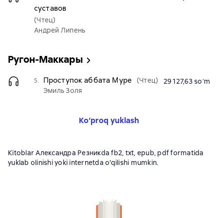
суставов
(Чтец)
Андрей Липень
Ругон-Маккары
Проступок аббата Муре
(Чтец)
5.
29 127,63 soʻm
Эмиль Золя
Ko‘proq yuklash
Kitoblar Александра Резникda fb2, txt, epub, pdf formatida
yuklab olinishi yoki internetda o'qilishi mumkin.