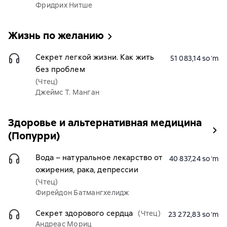
Фридрих Нитше
Жизнь по желанию
Секрет легкой жизни. Как жить
51 083,14 soʻm
без проблем
(Чтец)
Джеймс Т. Манган
Здоровье и альтернативная медицина
(Попурри)
Вода – натуральное лекарство от
40 837,24 soʻm
ожирения, рака, депрессии
(Чтец)
Фирейдон Батмангхелидж
Секрет здорового сердца
(Чтец)
23 272,83 soʻm
Андреас Мориц