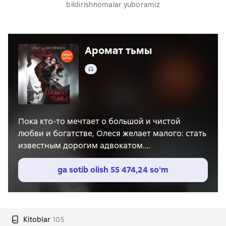
bildirishnomalar yuboramiz
Аромат тьмы
Audio
Пока кто-то мечтает о большой и чистой
любви и богатстве, Олеся желает малого: стать
известным дорогим адвокатом.
Но жизнь и Мироздание преподносят
сюрпризы. И вот она уже в другом мире, в
ga sotib olish
55 474,24 soʻm
логове черных магов.
Приятно, что теперь обладает магией. Обидно,
что сомнительной.
Вместо прекрасного принца – жуткое
Kitoblar
105