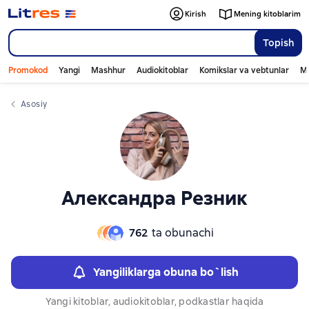
Слайдер с книгами
Kirish
Mening kitoblarim
Topish
Promokod
Yangi
Mashhur
Audiokitoblar
Komikslar va vebtunlar
Mo
Asosiy
Александра Резник
762
ta obunachi
Yangiliklarga obuna bo`lish
Yangi kitoblar, audiokitoblar, podkastlar haqida