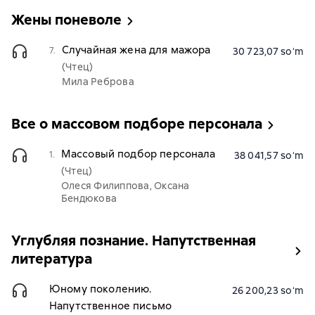
Жены поневоле
Случайная жена для мажора
7.
30 723,07 soʻm
(Чтец)
Мила Реброва
Все о массовом подборе персонала
Массовый подбор персонала
1.
38 041,57 soʻm
(Чтец)
Олеся Филиппова, Оксана
Бендюкова
Углубляя познание. Напутственная
литература
Юному поколению.
26 200,23 soʻm
Напутственное письмо