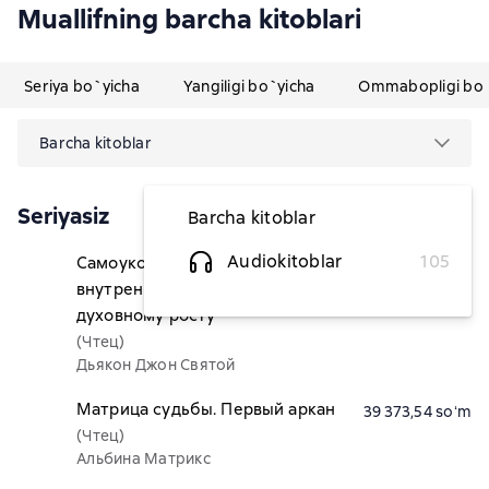
Muallifning barcha kitoblari
Seriya bo`yicha
Yangiligi bo`yicha
Ommabopligi bo`
Barcha kitoblar
Seriyasiz
Barcha kitoblar
Audiokitoblar
105
Самоукорение как путь к
37 909,84 soʻm
внутреннему смирению и
духовному росту
(Чтец)
Дьякон Джон Святой
Матрица судьбы. Первый аркан
39 373,54 soʻm
(Чтец)
Альбина Матрикс