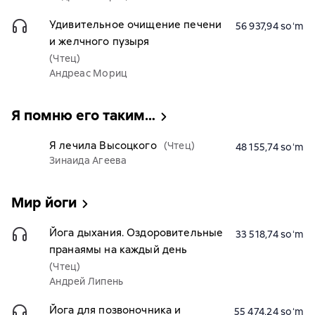
Удивительное очищение печени
56 937,94 soʻm
и желчного пузыря
(Чтец)
Андреас Мориц
Я помню его таким…
Я лечила Высоцкого
(Чтец)
48 155,74 soʻm
Зинаида Агеева
Мир йоги
Йога дыхания. Оздоровительные
33 518,74 soʻm
пранаямы на каждый день
(Чтец)
Андрей Липень
Йога для позвоночника и
55 474,24 soʻm