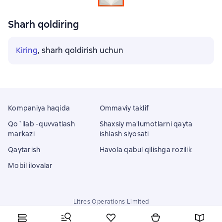
Sharh qoldiring
Kiring
, sharh qoldirish uchun
Kompaniya haqida
Ommaviy taklif
Qo`llab -quvvatlash
Shaxsiy ma'lumotlarni qayta
markazi
ishlash siyosati
Qaytarish
Havola qabul qilishga rozilik
Mobil ilovalar
Litres Operations Limited
18 Mallow street co. Limerick, Ireland