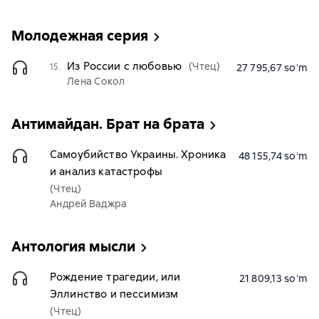
Молодежная серия
Из России с любовью
(Чтец)
15.
27 795,67 soʻm
Лена Сокол
Антимайдан. Брат на брата
Самоубийство Украины. Хроника
48 155,74 soʻm
и анализ катастрофы
(Чтец)
Андрей Ваджра
Антология мысли
Рождение трагедии, или
21 809,13 soʻm
Эллинство и пессимизм
(Чтец)