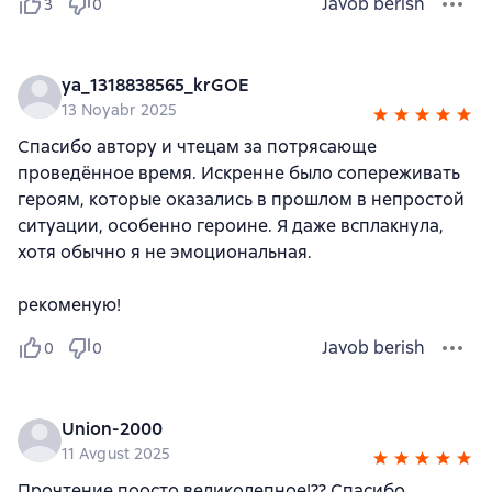
Javob berish
3
0
ya_1318838565_krGOE
13 Noyabr 2025
Спасибо автору и чтецам за потрясающе
проведённое время. Искренне было сопереживать
героям, которые оказались в прошлом в непростой
ситуации, особенно героине. Я даже всплакнула,
хотя обычно я не эмоциональная.
рекоменую!
Javob berish
0
0
Union-2000
11 Avgust 2025
Прочтение поосто великолепное!?? Спасибо