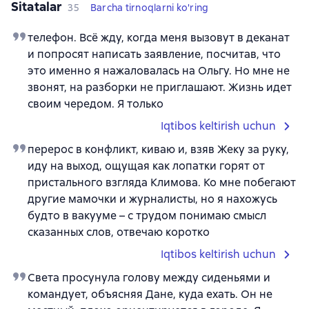
Sitatalar
35
Barcha tirnoqlarni ko'ring
телефон. Всё жду, когда меня вызовут в деканат
и попросят написать заявление, посчитав, что
это именно я нажаловалась на Ольгу. Но мне не
звонят, на разборки не приглашают. Жизнь идет
своим чередом. Я только
Iqtibos keltirish uchun
перерос в конфликт, киваю и, взяв Жеку за руку,
иду на выход, ощущая как лопатки горят от
пристального взгляда Климова. Ко мне побегают
другие мамочки и журналисты, но я нахожусь
будто в вакууме – с трудом понимаю смысл
сказанных слов, отвечаю коротко
Iqtibos keltirish uchun
Света просунула голову между сиденьями и
командует, объясняя Дане, куда ехать. Он не