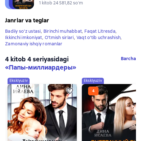
1 kitob 24 581,82 soʻm
Janrlar va teglar
Badiiy so'z ustasi
,
Birinchi muhabbat
,
Faqat Litresda
,
Ikkinchi imkoniyat
,
O‘tmish sirlari
,
Vaqt o'tib uchrashish
,
Zamonaviy ishqiy romanlar
4 kitob 4 seriyasidagi
Barcha
«Папы-миллиардеры»
Eksklyuziv
Eksklyuziv