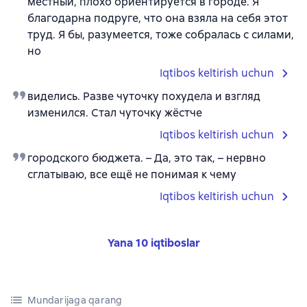
местный, плохо ориентируется в городе. Я
благодарна подруге, что она взяла на себя этот
труд. Я бы, разумеется, тоже собралась с силами,
но
Iqtibos keltirish uchun
виделись. Разве чуточку похудела и взгляд
изменился. Стал чуточку жёстче
Iqtibos keltirish uchun
городского бюджета. – Да, это так, – нервно
сглатываю, все ещё не понимая к чему
Iqtibos keltirish uchun
Yana 10 iqtiboslar
Mundarijaga qarang