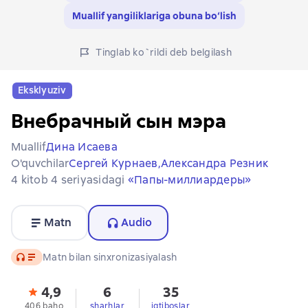
Muallif yangiliklariga obuna bo‘lish
Tinglab ko`rildi deb belgilash
Eksklyuziv
Внебрачный сын мэра
Muallif
Дина Исаева
O'quvchilar
Сергей Курнаев,
Александра Резник
4 kitob 4 seriyasidagi
«Папы-миллиардеры»
Matn
Audio
Audio
Matn bilan sinxronizasiyalash
4,9
6
35
406 baho
sharhlar
iqtiboslar