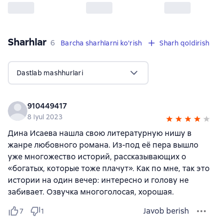
Sharhlar
,
6 sharhlar
6
Barcha sharhlarni ko'rish
Sharh qoldirish
Dastlab mashhurlari
910449417
8 Iyul 2023
Дина Исаева нашла свою литературную нишу в
жанре любовного романа. Из-под её пера вышло
уже многожество историй, рассказывающих о
«богатых, которые тоже плачут». Как по мне, так это
истории на один вечер: интересно и голову не
забивает. Озвучка многоголосая, хорошая.
Javob berish
7
1