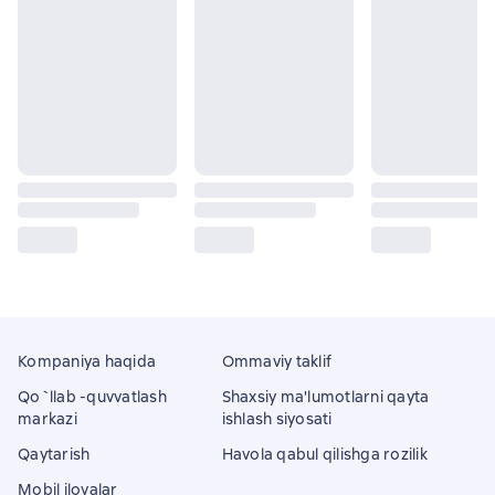
Kompaniya haqida
Ommaviy taklif
Qo`llab -quvvatlash
Shaxsiy ma'lumotlarni qayta
markazi
ishlash siyosati
Qaytarish
Havola qabul qilishga rozilik
Mobil ilovalar