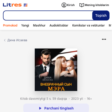
Kirish
Mening kitoblarim
Topish
Promokod
Yangi
Mashhur
Audiokitoblar
Komikslar va vebtunlar
Mo
Дина Исаева
Kitob davomiyligi 5 s. 59 daqiqa
2023
yil
16+
Parchani tinglash