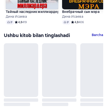
Тайный наследник миллиардера
Внебрачный сын мэра
Дина Исаева
Дина Исаева
Audio
Audio
Средний рейтинг 4,8 на основе 419 оценок
4,8
419
Средний рейтинг 4,8 на 
4,8
406
Ushbu kitob bilan tinglashadi
Barcha