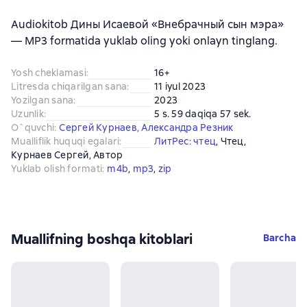
Audiokitob Дины Исаевой «Внебрачный сын мэра»
— MP3 formatida yuklab oling yoki onlayn tinglang.
Yosh cheklamasi
:
16+
Litresda chiqarilgan sana
:
11 iyul 2023
Yozilgan sana
:
2023
Uzunlik
:
5 s. 59 daqiqa 57 sek.
O`quvchi
:
Сергей Курнаев
,
Александра Резник
Mualliflik huquqi egalari
:
ЛитРес: чтец
, 
Чтец
, 
Курнаев Сергей
, 
Автор
Yuklab olish formati
:
m4b
, 
mp3
, 
zip
Muallifning boshqa kitoblari
Barcha