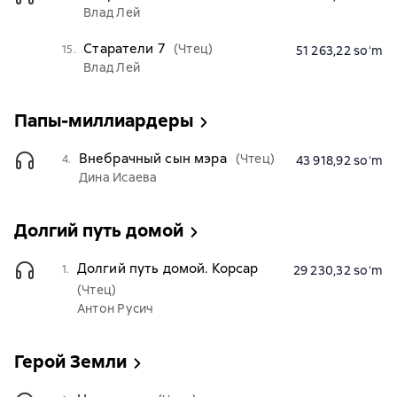
Влад Лей
Старатели 7
(Чтец)
15.
51 263,22 soʻm
Влад Лей
Папы-миллиардеры
Внебрачный сын мэра
(Чтец)
4.
43 918,92 soʻm
Дина Исаева
Долгий путь домой
Долгий путь домой. Корсар
1.
29 230,32 soʻm
(Чтец)
Антон Русич
Герой Земли