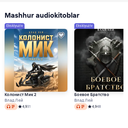
Mashhur audiokitoblar
Eksklyuziv
Eksklyuziv
Колонист Мик 2
Боевое Братство
Влад Лей
Влад Лей
Audio
Audio
Средний рейтинг 4,9 на основе 31 оценок
4,9
31
Средний рейтинг 4,9 на
4,9
48