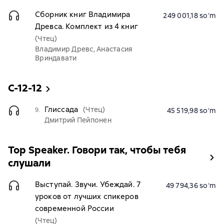
Сборник книг Владимира
249 001,18 soʻm
Древса. Комплект из 4 книг
(Чтец)
Владимир Древс, Анастасия
Вриндавати
С-12-12
Глиссада
(Чтец)
9.
45 519,98 soʻm
Дмитрий Пейпонен
Top Speaker. Говори так, чтобы тебя
слушали
Выступай. Звучи. Убеждай. 7
49 794,36 soʻm
уроков от лучших спикеров
современной России
(Чтец)