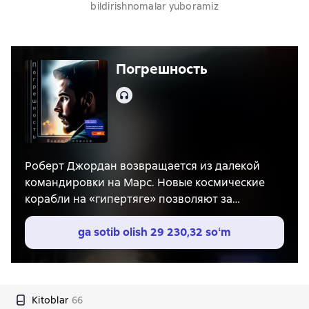
bildirishnomalar yuboramiz
Погрешность
Audio
Роберт Джордан возвращается из далекой
командировки на Марс. Новые космические
корабли на «гипертяге» позволяют за
считанные часы оказаться дома. И до Земли
обычно долетают все. Но ходят слухи, что
ga sotib olish
29 230,32 soʻm
существует маленькая погрешность.
Kitoblar
66