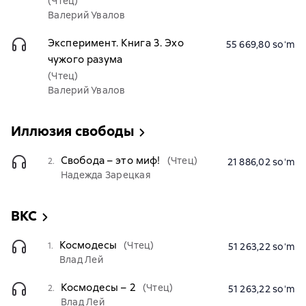
(Чтец)
Валерий Увалов
Эксперимент. Книга 3. Эхо
55 669,80 soʻm
чужого разума
(Чтец)
Валерий Увалов
Иллюзия свободы
Свобода – это миф!
(Чтец)
2.
21 886,02 soʻm
Надежда Зарецкая
ВКС
Космодесы
(Чтец)
1.
51 263,22 soʻm
Влад Лей
Космодесы – 2
(Чтец)
2.
51 263,22 soʻm
Влад Лей