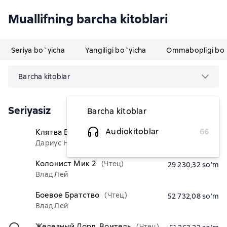
Muallifning barcha kitoblari
Seriya bo`yicha
Yangiligi bo`yicha
Ommabopligi bo`
Barcha kitoblar
Seriyasiz
Barcha kitoblar
Audiokitoblar
66
Клятва Бездны
(Чтец)
29 230,32 soʻm
Дариус Некрос
Колонист Мик 2
(Чтец)
29 230,32 soʻm
Влад Лей
Боевое Братство
(Чтец)
52 732,08 soʻm
Влад Лей
Железный Лорд. Воитель
(Чтец)