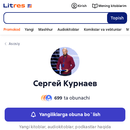
Слайдер с книгами
Kirish
Mening kitoblarim
Topish
Promokod
Yangi
Mashhur
Audiokitoblar
Komikslar va vebtunlar
Mo
Asosiy
Сергей Курнаев
699
ta obunachi
Yangiliklarga obuna bo`lish
Yangi kitoblar, audiokitoblar, podkastlar haqida