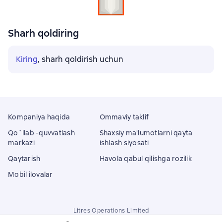
Sharh qoldiring
Kiring
, sharh qoldirish uchun
Kompaniya haqida
Ommaviy taklif
Qo`llab -quvvatlash
Shaxsiy ma'lumotlarni qayta
markazi
ishlash siyosati
Qaytarish
Havola qabul qilishga rozilik
Mobil ilovalar
Litres Operations Limited
18 Mallow street co. Limerick, Ireland