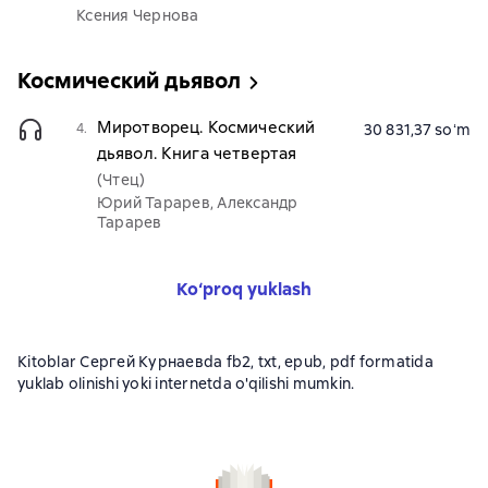
Ксения Чернова
Космический дьявол
Миротворец. Космический
4.
30 831,37 soʻm
дьявол. Книга четвертая
(Чтец)
Юрий Тарарев, Александр
Тарарев
Ko‘proq yuklash
Kitoblar Сергей Курнаевda fb2, txt, epub, pdf formatida
yuklab olinishi yoki internetda o'qilishi mumkin.