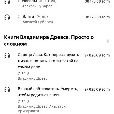
Невольник
(Чтец)
1.
38 175,68 soʻm
Алексей Губарев
Элита
(Чтец)
2.
38 175,68 soʻm
Алексей Губарев
Книги Владимира Древса. Просто о
сложном
Сердце Льва. Как перезагрузить
97 826,09 soʻm
жизнь и понять, кто ты такой на
самом деле
(Чтец)
Владимир Древс
Вечный наблюдатель. Умереть,
97 826,09 soʻm
чтобы родиться вновь
(Чтец)
Владимир Древс, Анастасия
Вриндавати