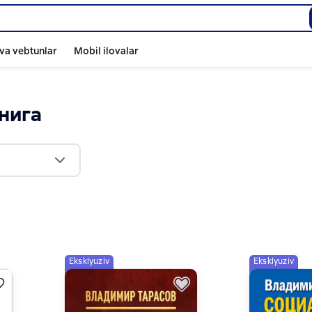
va vebtunlar
Mobil ilovalar
книга
Eksklyuziv
Eksklyuziv