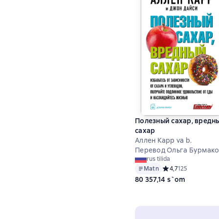
Полезный сахар, вредн
сахар
Аллен Карр va b.
Перевод Ольга Бурмак
rus tilida
Matn
Средний рейтинг 4,
4,7
125
80 357,14 s`om