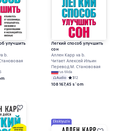
об улучшить
Легкий способ улучшить
сон
a b.
Аллен Карр va b.
Станововая
Читает Алексей Ильин
Перевод М. Станововая
ий рейтинг 4,8 на основе 5 оценок
5
rus tilida
Audio
Средний рейтинг 3 на основе 12 оц
3
12
`om
108 167,45 s`om
Eksklyuziv