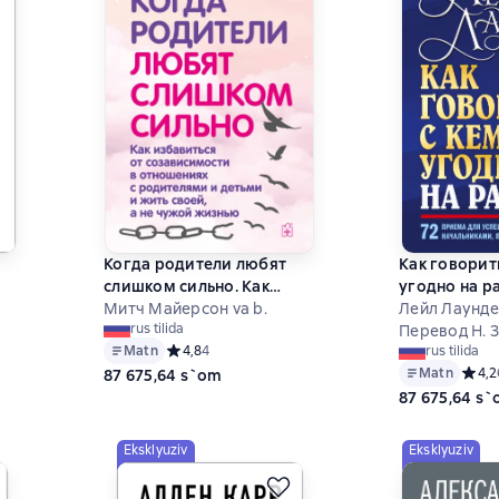
Когда родители любят
Как говорит
слишком сильно. Как
угодно на ра
избавиться от
Митч Майерсон va b.
приема для
Лейл Лаунде
rus tilida
созависимости в
общения с к
Перевод Н. 
5 на основе 28 оценок
Matn
Средний рейтинг 4,8 на основе 4 оценок
4,8
4
rus tilida
отношениях с
начальникам
Matn
Средн
4,2
87 675,64 s`om
»
родителями и детьми и
подчиненны
87 675,64 s
жить своей, а не чужой
клиентами
жизнью
Eksklyuziv
Eksklyuziv