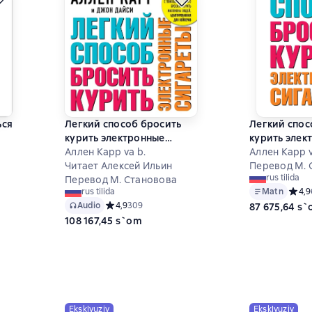
ься
Легкий способ бросить
Легкий спос
курить электронные
курить элек
сигареты
Аллен Карр va b.
сигареты
Аллен Карр v
Читает Алексей Ильин
Перевод М. 
rus tilida
Перевод М. Становова
Matn
Средн
4,9
rus tilida
5 на основе 13 оценок
Audio
Средний рейтинг 4,9 на основе 309 оценок
4,9
309
87 675,64 s
108 167,45 s`om
Eksklyuziv
Eksklyuziv