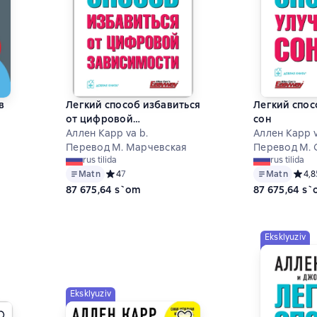
в
Легкий способ избавиться
Легкий спос
от цифровой
сон
зависимости
Аллен Карр va b.
Аллен Карр v
Перевод М. Марчевская
Перевод М. 
на основе 2 оценок
rus tilida
rus tilida
Matn
Средний рейтинг 4 на основе 7 оценок
4
7
Matn
Средн
4,8
87 675,64 s`om
87 675,64 s
Eksklyuziv
Eksklyuziv