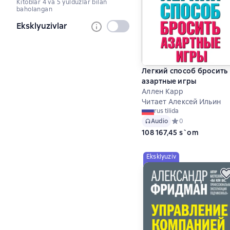
Kitoblar 4 va 5 yulduzlar bilan
baholangan
Eksklyuzivlar
Tanlanmagan
Легкий способ бросить
азартные игры
Аллен Карр
Читает Алексей Ильин
rus tilida
Audio
Средний рейтинг 0
0
108 167,45 s`om
Eksklyuziv