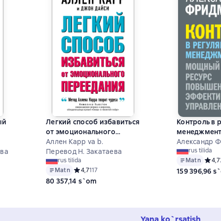
ый
Легкий способ избавиться
Контроль в 
от эмоционального
менеджмент
переедания
Аллен Карр va b.
ресурс пов
Александр 
rus tilida
ова
Перевод Н. Закатаева
эффективно
Matn
Средн
4,7
rus tilida
управления
7 на основе 125 оценок
Matn
Средний рейтинг 4,7 на основе 117 оценок
4,7
117
159 396,96 s
80 357,14 s`om
Yana ko`rsatish