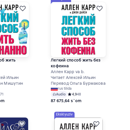
об жить
Легкий способ жить без
кофеина
Аллен Карр va b.
сей Ильин
Читает Алексей Ильин
ан Мишутин
Перевод Ольга Бурмакова
rus tilida
ий рейтинг 4,8 на основе 71 оценок
71
Audio
Средний рейтинг 4,9 на основе 48 
4,9
48
`om
87 675,64 s`om
Eksklyuziv