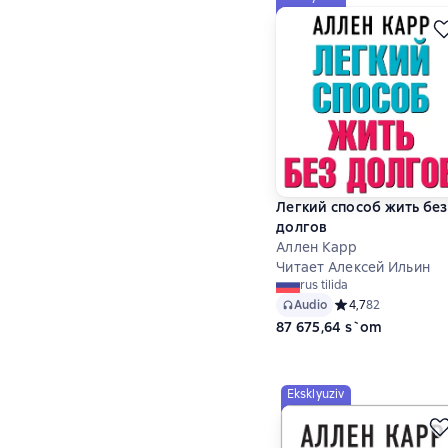
Легкий способ жить без
долгов
Аллен Карр
Читает Алексей Ильин
rus tilida
Audio
Средний рейтинг 4,
4,7
82
87 675,64 s`om
Eksklyuziv