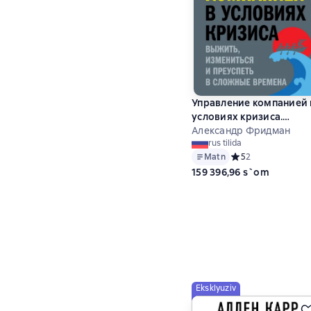
Управление компанией 
условиях кризиса.
Выжить, измениться и
Александр Фридман
rus tilida
преуспеть в сложные
Matn
Средний рейтинг 5 
5
2
времена
159 396,96 s`om
Eksklyuziv