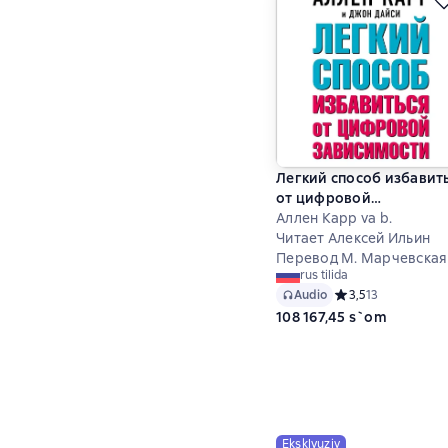
Легкий способ избавит
от цифровой
зависимости
Аллен Карр va b.
Читает Алексей Ильин
Перевод М. Марчевская
rus tilida
Audio
Средний рейтинг 3,
3,5
13
108 167,45 s`om
Eksklyuziv