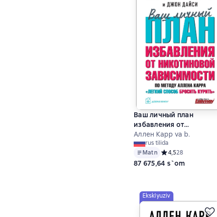
Ваш личный план
избавления от
никотиновой
Аллен Карр va b.
rus tilida
зависимости по методу
Matn
Средний рейтинг 4,
4,5
28
Аллена Карра «Легкий
87 675,64 s`om
способ бросить курить
Eksklyuziv