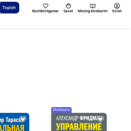
Topish
Kechiktirilganlar
Savat
Mening kitoblarim
Kirish
Eksklyuziv