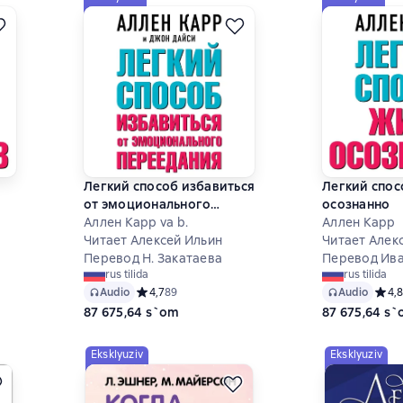
Легкий способ избавиться
Легкий спос
от эмоционального
осознанно
переедания
Аллен Карр va b.
Аллен Карр
Читает Алексей Ильин
Читает Алек
Перевод Н. Закатаева
Перевод Ив
7 на основе 82 оценок
rus tilida
rus tilida
Audio
Средний рейтинг 4,7 на основе 89 оценок
4,7
89
Audio
Средн
4,8
87 675,64 s`om
87 675,64 s
Eksklyuziv
Eksklyuziv