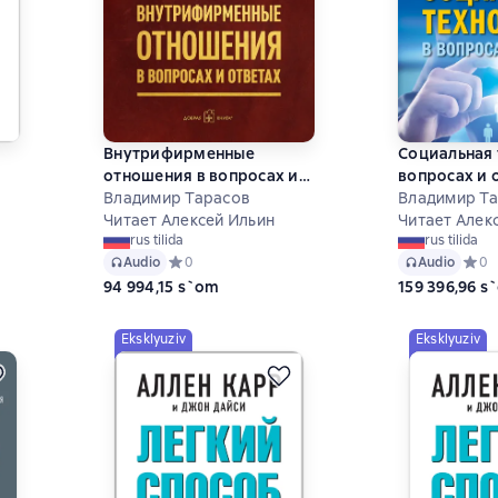
Внутрифирменные
Социальная 
отношения в вопросах и
вопросах и 
ответах
Владимир Тарасов
Владимир Т
Читает Алексей Ильин
Читает Алек
rus tilida
rus tilida
 на основе 0 оценок
Audio
Средний рейтинг 0 на основе 0 оценок
0
Audio
Средн
0
94 994,15 s`om
159 396,96 s
Eksklyuziv
Eksklyuziv