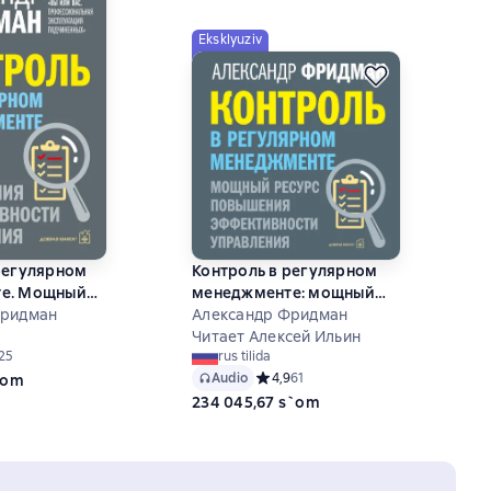
Eksklyuziv
регулярном
Контроль в регулярном
е. Мощный
менеджменте: мощный
ышения
Фридман
ресурс повышения
Александр Фридман
сти
эффективности
Читает Алексей Ильин
ий рейтинг 4,7 на основе 25 оценок
25
rus tilida
управления
Audio
Средний рейтинг 4,9 на основе 61 о
4,9
61
`om
234 045,67 s`om