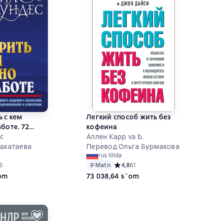
ь с кем
Легкий способ жить без
боте. 72
кофеина
 успешного
с
Аллен Карр va b.
оллегами,
Закатаева
Перевод Ольга Бурмакова
rus tilida
и,
ий рейтинг 4,2 на основе 6 оценок
6
Matn
Средний рейтинг 4,8 на основе 61 о
4,8
61
ми и
`om
73 038,64 s`om