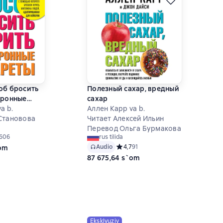
об бросить
Полезный сахар, вредный
тронные
сахар
a b.
Аллен Карр va b.
Становова
Читает Алексей Ильин
Перевод Ольга Бурмакова
ий рейтинг 4,9 на основе 606 оценок
606
rus tilida
Audio
Средний рейтинг 4,7 на основе 91 о
4,7
91
`om
87 675,64 s`om
Eksklyuziv