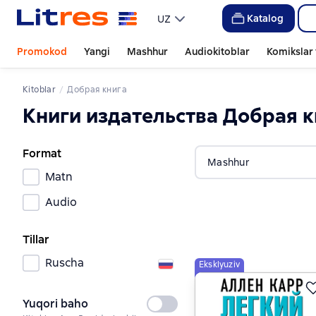
Katalog
UZ
Promokod
Yangi
Mashhur
Audiokitoblar
Komikslar 
Kitoblar
Добрая книга
Книги издательства Добрая 
Format
Mashhur
Matn
Audio
Tillar
Ruscha
Eksklyuziv
Yuqori baho
Tanlanmagan