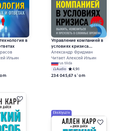
технология в
Управление компанией в
ответах
условиях кризиса.
арасов
Выжить, измениться и
Александр Фридман
сей Ильин
преуспеть в сложные
Читает Алексей Ильин
rus tilida
времена
ий рейтинг 0 на основе 0 оценок
Audio
Средний рейтинг 4,9 на основе 8 о
4,9
8
`om
234 045,67 s`om
Eksklyuziv