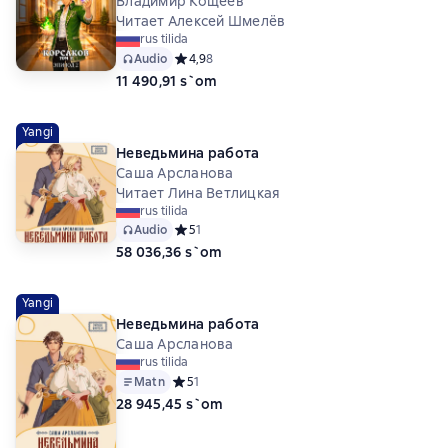
Владимир Кощеев
Читает Алексей Шмелёв
rus tilida
Audio
Средний рейтинг 4,9 на основе 8 оценок
4,9
8
11 490,91 s`om
Yangi
Неведьмина работа
Саша Арсланова
Читает Лина Ветлицкая
rus tilida
Audio
Средний рейтинг 5 на основе 1 оценок
5
1
58 036,36 s`om
Yangi
Неведьмина работа
Саша Арсланова
rus tilida
Matn
Средний рейтинг 5 на основе 1 оценок
5
1
28 945,45 s`om