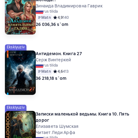
Зинаида Владимировна Гаврик
rus tilida
Matn
Средний рейтинг 4,9 на основе 140 оценок
4,9
140
26 036,36 s`om
Eksklyuziv
Антидемон. Книга 27
Серж Винтеркей
rus tilida
Matn
Средний рейтинг 4,6 на основе 413 оценок
4,6
413
36 218,18 s`om
Eksklyuziv
Записки маленькой ведьмы. Книга 10. Пять
дорог
Елизавета Шумская
Читает Леди Арфа
rus tilida