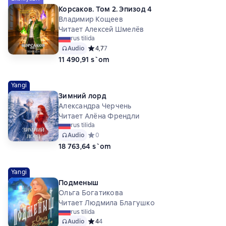
Корсаков. Том 2. Эпизод 4
Владимир Кощеев
Читает Алексей Шмелёв
rus tilida
Audio
Средний рейтинг 4,7 на основе 7 оценок
4,7
7
11 490,91 s`om
Yangi
Зимний лорд
Александра Черчень
Читает Алёна Френдли
rus tilida
Audio
Средний рейтинг 0 на основе 0 оценок
0
18 763,64 s`om
Yangi
Подменыш
Ольга Богатикова
Читает Людмила Благушко
rus tilida
Audio
Средний рейтинг 4 на основе 4 оценок
4
4