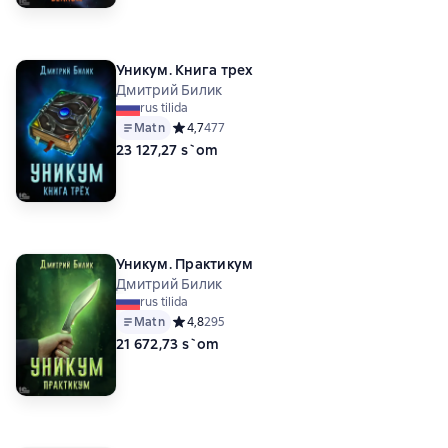
Уникум. Книга трех
Дмитрий Билик
rus tilida
Matn
Средний рейтинг 4,7 на основе 477 оценок
4,7
477
23 127,27 s`om
Уникум. Практикум
Дмитрий Билик
rus tilida
Matn
Средний рейтинг 4,8 на основе 295 оценок
4,8
295
21 672,73 s`om