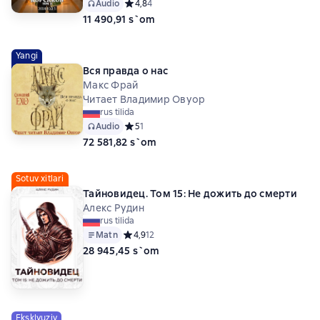
Audio
Средний рейтинг 4,8 на основе 4 оценок
4,8
4
11 490,91 s`om
Yangi
Вся правда о нас
Макс Фрай
Читает Владимир Овуор
rus tilida
Audio
Средний рейтинг 5 на основе 1 оценок
5
1
72 581,82 s`om
Sotuv xitlari
Тайновидец. Том 15: Не дожить до смерти
Алекс Рудин
rus tilida
Matn
Средний рейтинг 4,9 на основе 12 оценок
4,9
12
28 945,45 s`om
Eksklyuziv