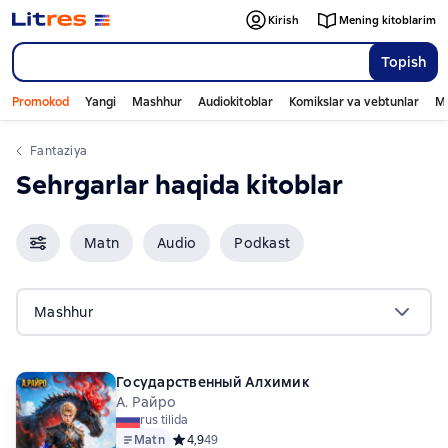
Kirish
Mening kitoblarim
Topish
Promokod
Yangi
Mashhur
Audiokitoblar
Komikslar va vebtunlar
Mo
fantaziya
sehrgarlar haqida kitoblar
Matn
Audio
Podkast
Mashhur
Государственный Алхимик
А. Райро
rus tilida
Matn
Средний рейтинг 4,9 на основе 49 оценок
4,9
49