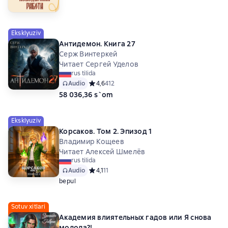
Eksklyuziv
Антидемон. Книга 27
Серж Винтеркей
Читает Сергей Уделов
rus tilida
Audio
Средний рейтинг 4,6 на основе 412 оценок
4,6
412
58 036,36 s`om
Eksklyuziv
Корсаков. Том 2. Эпизод 1
Владимир Кощеев
Читает Алексей Шмелёв
rus tilida
Audio
Средний рейтинг 4,1 на основе 11 оценок
4,1
11
bepul
Sotuv xitlari
Академия влиятельных гадов или Я снова
молода?!