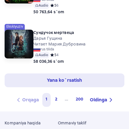
Audio
Средний рейтинг 5 на основе 6 оценок
5
6
50 763,64 s`om
Eksklyuziv
Сундучок мертвеца
Дарья Гущина
Читает Мария Дубровина
rus tilida
Audio
Средний рейтинг 5 на основе 4 оценок
5
4
58 036,36 s`om
Yana ko`rsatish
1
2
...
200
Orqaga
Oldinga
Kompaniya haqida
Ommaviy taklif