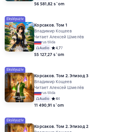
56 581,82 s`om
Eksklyuziv
Корсаков. Том 1
Владимир Кощеев
Читает Алексей Шмелёв
rus tilida
Audio
Средний рейтинг 4,7 на основе 7 оценок
4,7
7
55 127,27 s`om
Eksklyuziv
Корсаков. Том 2. Эпизод 3
Владимир Кощеев
Читает Алексей Шмелёв
rus tilida
Audio
Средний рейтинг 4 на основе 4 оценок
4
4
11 490,91 s`om
Eksklyuziv
Корсаков. Том 2. Эпизод 2