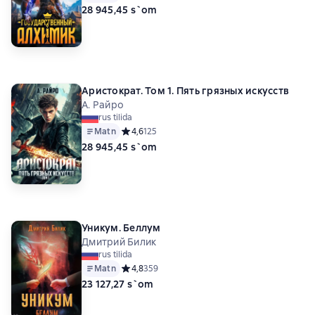
28 945,45 s`om
Аристократ. Том 1. Пять грязных искусств
А. Райро
rus tilida
Matn
Средний рейтинг 4,6 на основе 125 оценок
4,6
125
28 945,45 s`om
Уникум. Беллум
Дмитрий Билик
rus tilida
Matn
Средний рейтинг 4,8 на основе 359 оценок
4,8
359
23 127,27 s`om