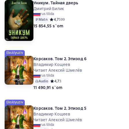
Уникум. Тайная дверь
Дмитрий Билик
rus tilida
Matn
Средний рейтинг 4,7 на основе 599 оценок
4,7
599
15 854,55 s`om
Eksklyuziv
Корсаков. Том 2. Эпизод 6
Владимир Кощеев
Читает Алексей Шмелёв
rus tilida
Audio
Средний рейтинг 4,7 на основе 3 оценок
4,7
3
11 490,91 s`om
Eksklyuziv
Корсаков. Том 2. Эпизод 5
Владимир Кощеев
Читает Алексей Шмелёв
rus tilida