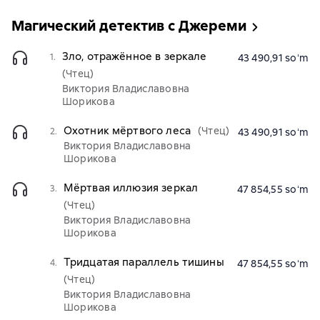
Магический детектив с Джереми
Зло, отражённое в зеркале
1.
43 490,91 soʻm
(Чтец)
Виктория Владиславовна
Шорикова
Охотник мёртвого леса
(Чтец)
2.
43 490,91 soʻm
Виктория Владиславовна
Шорикова
Мёртвая иллюзия зеркал
3.
47 854,55 soʻm
(Чтец)
Виктория Владиславовна
Шорикова
Тридцатая параллель тишины
4.
47 854,55 soʻm
(Чтец)
Виктория Владиславовна
Шорикова