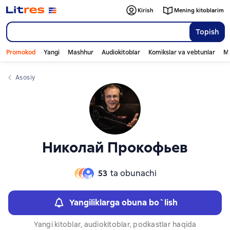
Слайдер с книгами
Kirish
Mening kitoblarim
Topish
Promokod
Yangi
Mashhur
Audiokitoblar
Komikslar va vebtunlar
Mo
Asosiy
Николай Прокофьев
53
ta obunachi
Yangiliklarga obuna bo`lish
Yangi kitoblar, audiokitoblar, podkastlar haqida