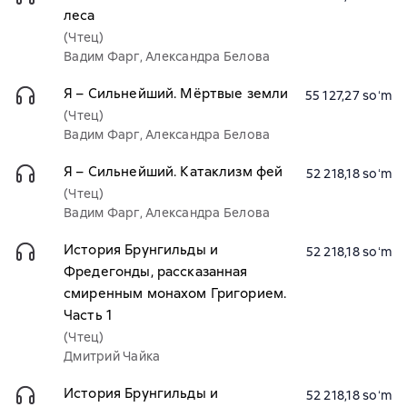
леса
(Чтец)
Вадим Фарг, Александра Белова
Я – Сильнейший. Мёртвые земли
55 127,27 soʻm
(Чтец)
Вадим Фарг, Александра Белова
Я – Сильнейший. Катаклизм фей
52 218,18 soʻm
(Чтец)
Вадим Фарг, Александра Белова
История Брунгильды и
52 218,18 soʻm
Фредегонды, рассказанная
смиренным монахом Григорием.
Часть 1
(Чтец)
Дмитрий Чайка
История Брунгильды и
52 218,18 soʻm