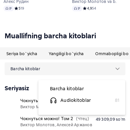
Алекс Рудин
Виктор Молотов va b.
Audio
Audio
Средний рейтинг 5 на основе 19 оценок
5
19
Средний рейтинг 4,9 на ос
4,9
54
Muallifning barcha kitoblari
Seriya bo`yicha
Yangiligi bo`yicha
Ommabopligi bo`
Barcha kitoblar
Seriyasiz
Barcha kitoblar
Audiokitoblar
81
Чокнуться можно!
(Чтец)
49 309,09 soʻm
Виктор Молотов, Алексей Аржанов
Чокнуться можно! Том 2
(Чтец)
49 309,09 soʻm
Виктор Молотов, Алексей Аржанов