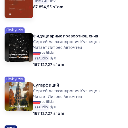
Matn
Средний рейтинг 0 на основе 0 оценок
0
87 854,55 s`om
Eksklyuziv
Фидуциарные правоотношения
Сергей Александрович Кузнецов
Читает Литрес Авточтец
rus tilida
Audio
Средний рейтинг 0 на основе 0 оценок
0
167 127,27 s`om
Eksklyuziv
Суперфиций
Сергей Александрович Кузнецов
Читает Литрес Авточтец
rus tilida
Audio
Средний рейтинг 0 на основе 0 оценок
0
167 127,27 s`om