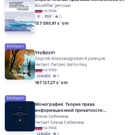
условиях развития новых технологий
Mualliflar jamoasi
rus tilida
Matn
PDF
PDF
Средний рейтинг 0 на основе 0 оценок
0
157 090,91 s`om
Eksklyuziv
Узуфрукт
Сергей Александрович Кузнецов
Читает Литрес Авточтец
rus tilida
Audio
Средний рейтинг 0 на основе 0 оценок
0
167 127,27 s`om
Eksklyuziv
Монография. Теория права
информационной приватности:
юридические факты
Елена Себякина
Читает Елена Себякина
rus tilida
Audio
Средний рейтинг 0 на основе 0 оценок
0