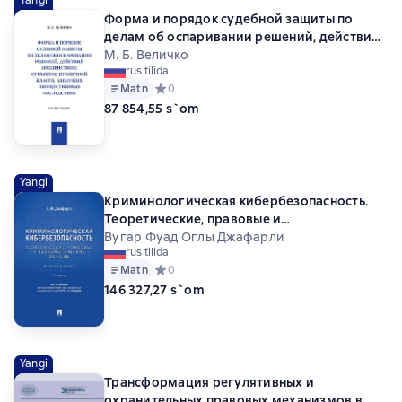
Yangi
Форма и порядок судебной защиты по
делам об оспаривании решений, действий
(бездействия) субъектов публичной
М. Б. Величко
rus tilida
власти, влекущих имущественные
Matn
Средний рейтинг 0 на основе 0 оценок
0
последствия
87 854,55 s`om
Yangi
Криминологическая кибербезопасность.
Теоретические, правовые и
технологические основы. 3-е издание.
Вугар Фуад Оглы Джафарли
rus tilida
Монография
Matn
Средний рейтинг 0 на основе 0 оценок
0
146 327,27 s`om
Yangi
Трансформация регулятивных и
охранительных правовых механизмов в