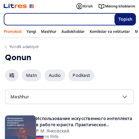
Kirish
Mening kitoblarim
Topish
Promokod
Yangi
Mashhur
Audiokitoblar
Komikslar va vebtunlar
Mo
yuridik adabiyot
qonun
Matn
Audio
Podkast
Mashhur
Использование искусственного интеллекта
в работе юриста. Практическое
руководство
Р. М. Янковский
rus tilida