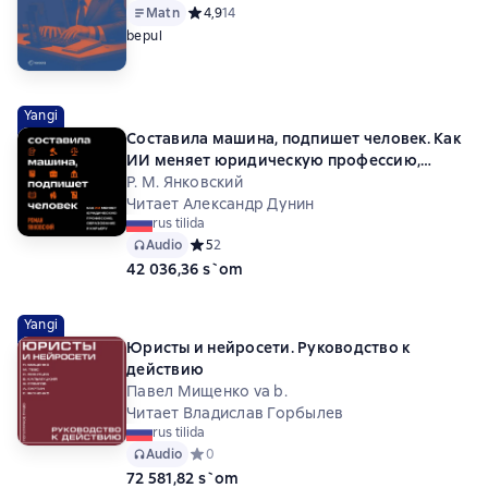
Matn
Средний рейтинг 4,9 на основе 14 оценок
4,9
14
bepul
Yangi
Составила машина, подпишет человек. Как
ИИ меняет юридическую профессию,
образование и карьеру
Р. М. Янковский
Читает Александр Дунин
rus tilida
Audio
Средний рейтинг 5 на основе 2 оценок
5
2
42 036,36 s`om
Yangi
Юристы и нейросети. Руководство к
действию
Павел Мищенко va b.
Читает Владислав Горбылев
rus tilida
Audio
Средний рейтинг 0 на основе 0 оценок
0
72 581,82 s`om