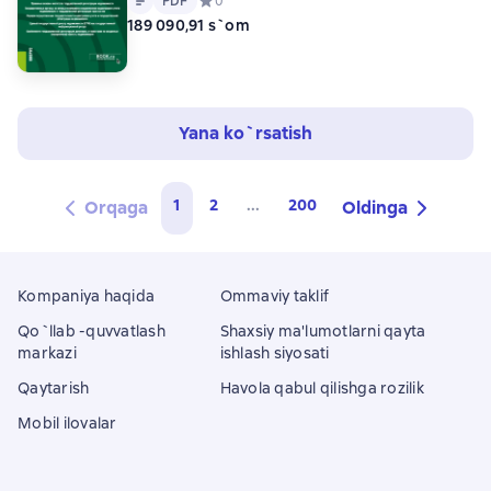
PDF
Средний рейтинг 0 на основе 0 оценок
0
189 090,91 s`om
Yana ko`rsatish
1
2
...
200
Orqaga
Oldinga
Kompaniya haqida
Ommaviy taklif
Qo`llab -quvvatlash
Shaxsiy ma'lumotlarni qayta
markazi
ishlash siyosati
Qaytarish
Havola qabul qilishga rozilik
Mobil ilovalar