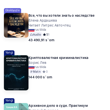
Eksklyuziv
Все, что вы хотели знать о наследстве
Елена Ардашева
Читает Литрес Авточтец
rus tilida
Audio
Средний рейтинг 5 на основе 1 оценок
5
1
43 490,91 s`om
Yangi
Криптовалютная криминалистика
Борис Лев
rus tilida
Matn
Средний рейтинг 0 на основе 0 оценок
0
144 000 s`om
Yangi
Архивное дело в суде. Практикум