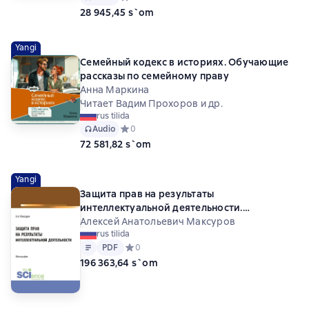
28 945,45 s`om
Yangi
Семейный кодекс в историях. Обучающие
рассказы по семейному праву
Анна Маркина
Читает Вадим Прохоров и др.
rus tilida
Audio
Средний рейтинг 0 на основе 0 оценок
0
72 581,82 s`om
Yangi
Защита прав на результаты
интеллектуальной деятельности.
(Аспирантура, Бакалавриат, Магистратура,
Алексей Анатольевич Максуров
rus tilida
Специалитет). Монография.
Matn
PDF
PDF
Средний рейтинг 0 на основе 0 оценок
0
196 363,64 s`om