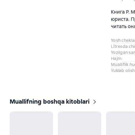
Книга Р. 
юриста. П
читать он
Yosh chekl
Litresda ch
Yozilgan sa
Hajm
:
Mualliflik h
Yuklab olish
Muallifning boshqa kitoblari