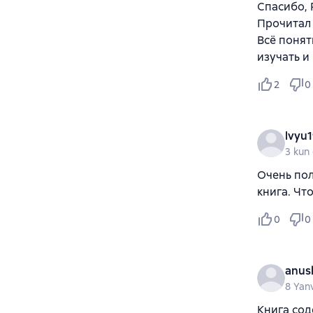
Спасибо,
Прочитал 
Всё понят
изучать и
2
0
lvyu
3 kun 
Очень пол
книга. Чт
0
0
anus
8 Yan
Книга со