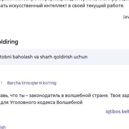
ать искусственный интеллект в своей текущий работе.
Ja
ldiring
kitobni baholash va sharh qoldirish uchun
1
Barcha tirnoqlarni ko'ring
авь, что ты – законодатель в волшебной стране. Твоя за
 для Уголовного кодекса Волшебной
Iqtibos kel
ish