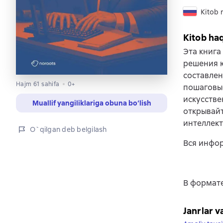
Kitob r
Kitob ha
Эта книга
решения ю
составлен
Hajm 61 sahifa
0+
пошаговые
искусстве
Muallif yangiliklariga obuna bo‘lish
открывайт
интеллект
O`qilgan deb belgilash
Вся инфор
В формате
Janrlar v