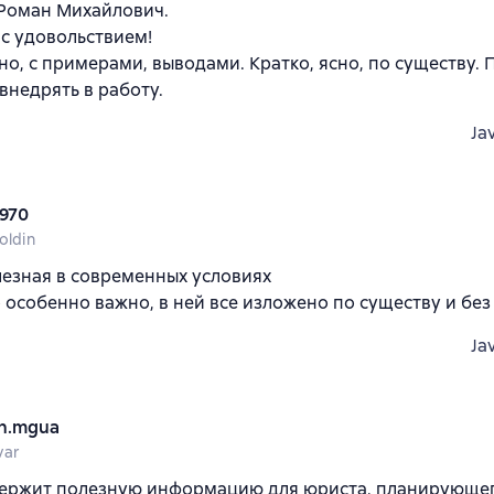
 Роман Михайлович.
с удовольствием!
но, с примерами, выводами. Кратко, ясно, по существу
 внедрять в работу.
Ja
1970
oldin
езная в современных условиях
о особенно важно, в ней все изложено по существу и бе
Ja
h.mgua
var
держит полезную информацию для юриста, планирующе