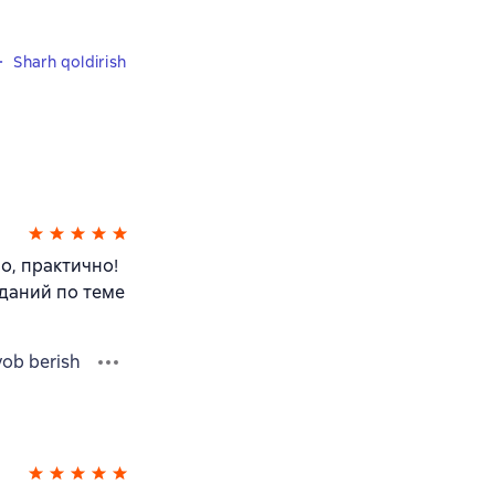
Sharh qoldirish
о, практично!
зданий по теме
vob berish