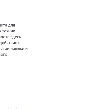
екта для
х техник
дете здесь
действие с
свои навыки и
ного