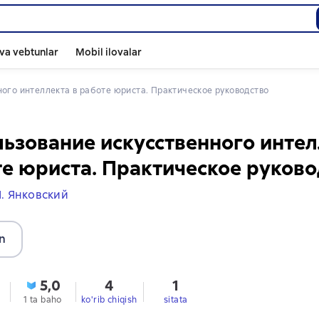
va vebtunlar
Mobil ilovalar
ного интеллекта в работе юриста. Практическое руководство
ьзование искусственного интел
е юриста. Практическое руково
М. Янковский
n
5,0
4
1
1 ta baho
ko'rib chiqish
sitata