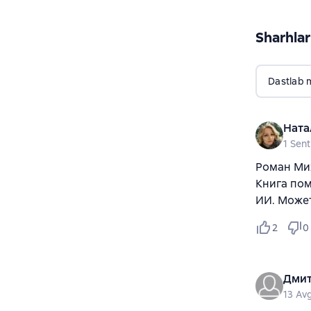
Sharhlar
Dastlab 
Ната
1 Sen
Роман Мих
Книга пом
ИИ. Может
2
0
Дмит
13 Av