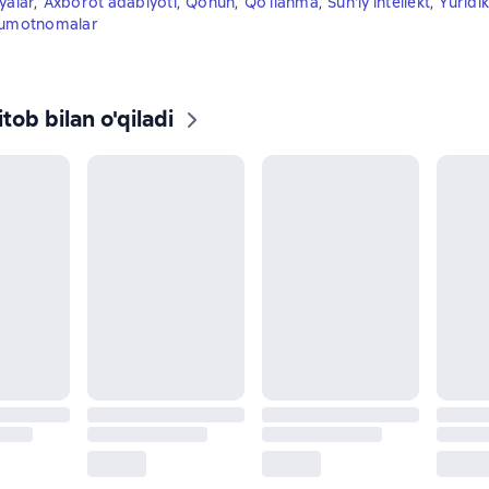
yalar
,
Axborot adabiyoti
,
Qonun
,
Qo‘llanma
,
Sun'iy intellekt
,
Yuridi
ʼlumotnomalar
tob bilan o'qiladi