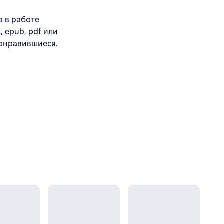
а в работе
, epub, pdf или
понравившиеся.