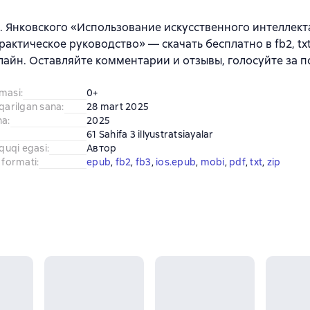
М. Янковского «Использование искусственного интеллект
рактическое руководство» — скачать бесплатно в fb2, txt
лайн. Оставляйте комментарии и отзывы, голосуйте за 
amasi
:
0+
iqarilgan sana
:
28 mart 2025
na
:
2025
61 Sahifa 3 illyustratsiayalar
uquqi egasi
:
Автор
 formati
:
epub
, 
fb2
, 
fb3
, 
ios.epub
, 
mobi
, 
pdf
, 
txt
, 
zip