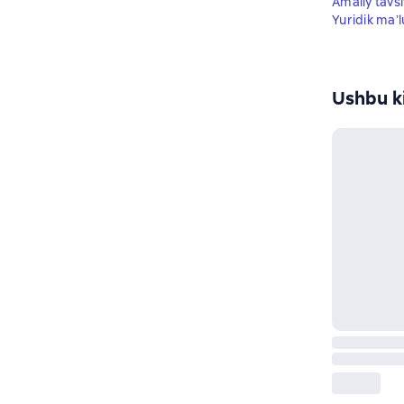
Amaliy tavsi
Yuridik ma
Ushbu ki