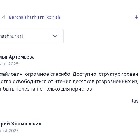
,
4 sharhlar
4
Barcha sharhlarni ko'rish
mashhurlari
лья Артемьева
tabr 2025
айлович, огромное спасибо! Доступно, структурирован
огла освободиться от чтения десятков разрозненных и
 быть полезна не только для юристов
Ja
рий Хромовских
gust 2025