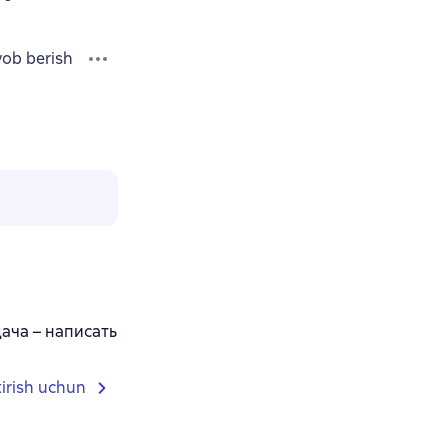
vob berish
дача – написать
tirish uchun