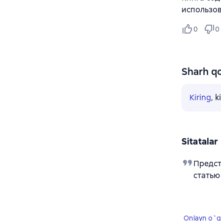
использов
0
0
Sharh qo
Kiring
, 
Sitatalar
Предст
статью
Onlayn o`q