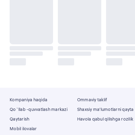
Kompaniya haqida
Ommaviy taklif
Qo`llab -quvvatlash markazi
Shaxsiy ma'lumotlarni qayta i
Qaytarish
Havola qabul qilishga rozilik
Mobil ilovalar