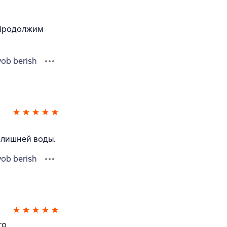
. Продолжим
vob berish
з лишней воды.
vob berish
го