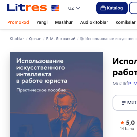
Katalog
UZ
Promokod
Yangi
Mashhur
Audiokitoblar
Komikslar 
Kitoblar
qonun
Р. М. Янковский
📚 
Использование искусствен
Испол
работ
Muallif
Р. 
Mat
5,0
14 baho