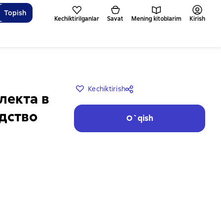
Topish
Kechiktirilganlar
Savat
Mening kitoblarim
Kirish
Kechiktirish
лекта в
дство
O`qish