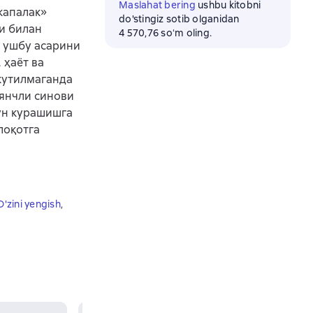
Maslahat bering
ushbu kitobni
капалак»
do'stingiz sotib olganidan
ни билан
4 570,76 soʻm oling.
 ушбу асарини
 ҳаёт ва
кутилмаганда
аянчли синови
чун курашишга
лоқотга
O'zini yengish
,