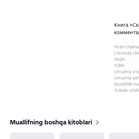
Книга «Ск
комментар
Yosh chekl
Litresda ch
Hajm
:
ISBN
:
Umumiy o'l
Umumiy sahi
Mualliflik h
Yuklab olish
Muallifning boshqa kitoblari