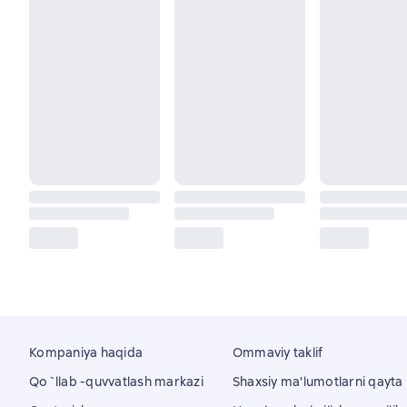
Kompaniya haqida
Ommaviy taklif
Qo`llab -quvvatlash markazi
Shaxsiy ma'lumotlarni qayta i