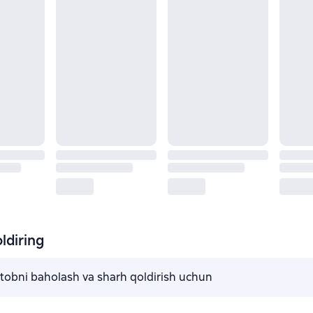
ldiring
kitobni baholash va sharh qoldirish uchun