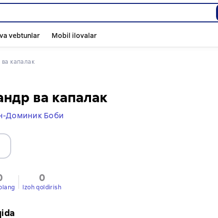
va vebtunlar
Mobil ilovalar
 ва капалак
ндр ва капалак
н-Доминик Боби
0
0
olang
Izoh qoldirish
qida