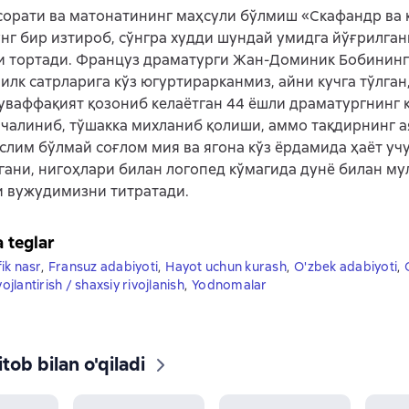
орати ва матонатининг маҳсули бўлмиш «Скафандр ва 
ўнг бир изтироб, сўнгра худди шундай умидга йўғрилга
и тортади. Француз драматурги Жан-Доминик Бобининг
 илк сатрларига кўз югуртирарканмиз, айни кучга тўлган,
уваффақият қозониб келаётган 44 ёшли драматургнинг 
 чалиниб, тўшакка михланиб қолиши, аммо тақдирнинг 
слим бўлмай соғлом мия ва ягона кўз ёрдамида ҳаёт у
гани, нигоҳлари билан логопед кўмагида дунё билан му
 вужудимизни титратади.
a teglar
ik nasr
,
Fransuz adabiyoti
,
Hayot uchun kurash
,
O'zbek adabiyoti
,
vojlantirish / shaxsiy rivojlanish
,
Yodnomalar
tob bilan o'qiladi