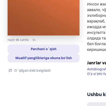
Инсон жас
аввало, ч
эътиборн
варақлаб,
ижодда м
инсультга
олдида та
Hajm 96 sahifa
0+
бел боғла
Parchani o`qish
киришиши
Muallif yangiliklariga obuna bo‘lish
Janrlar v
Avtobiograf
O`qilgan deb belgilash
O’z-o’zini ri
Ushbu ki