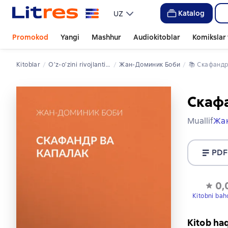
Katalog
UZ
Promokod
Yangi
Mashhur
Audiokitoblar
Komikslar 
Kitoblar
o’z-o’zini rivojlantirish / shaxsiy rivojlanish
Жан-Доминик Боби
📚 
Скафандр
Скафа
Muallif
Жа
PDF
0,
Kitobni bah
Kitob ha