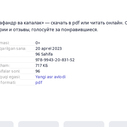
афандр ва капалак» — скачать в pdf или читать онлайн.
ии и отзывы, голосуйте за понравившиеся.
amasi
:
0+
iqarilgan sana
:
20 aprel 2023
96 Sahifa
978-9943-20-831-52
cham
:
717 КБ
falar soni
:
96
uquqi egasi
:
Yangi asr avlodi
 formati
:
pdf