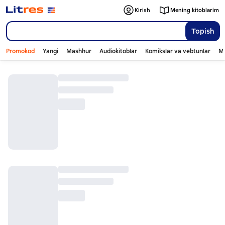
Kirish
Mening kitoblarim
Topish
Promokod
Yangi
Mashhur
Audiokitoblar
Komikslar va vebtunlar
Mo