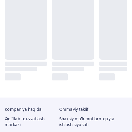
Kompaniya haqida
Ommaviy taklif
Qo`llab -quvvatlash
Shaxsiy ma'lumotlarni qayta
markazi
ishlash siyosati