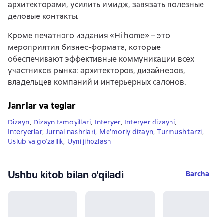
архитекторами, усилить имидж, завязать полезные
деловые контакты.
Кроме печатного издания «Hi home» – это
мероприятия бизнес-формата, которые
обеспечивают эффективные коммуникации всех
участников рынка: архитекторов, дизайнеров,
владельцев компаний и интерьерных салонов.
Janrlar va teglar
Dizayn
,
Dizayn tamoyillari
,
Interyer
,
Interyer dizayni
,
Interyerlar
,
Jurnal nashrlari
,
Meʼmoriy dizayn
,
Turmush tarzi
,
Uslub va go‘zallik
,
Uyni jihozlash
Ushbu kitob bilan o'qiladi
Barcha