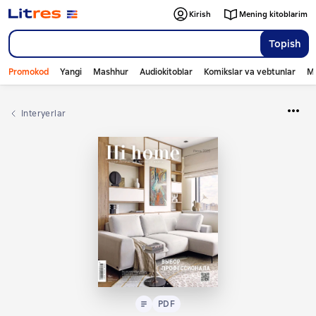
Kirish
Mening kitoblarim
Topish
Promokod
Yangi
Mashhur
Audiokitoblar
Komikslar va vebtunlar
Mo
interyerlar
Matn
PDF
PDF