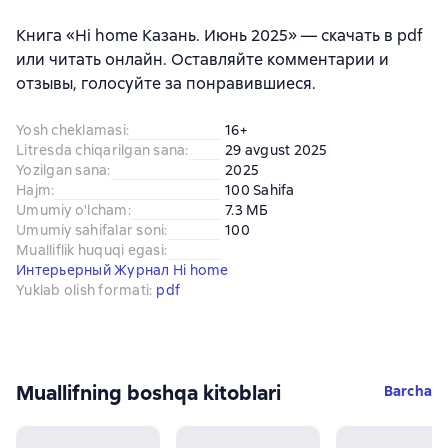
Книга «Hi home Казань. Июнь 2025» — скачать в pdf
или читать онлайн. Оставляйте комментарии и
отзывы, голосуйте за понравившиеся.
Yosh cheklamasi
:
16+
Litresda chiqarilgan sana
:
29 avgust 2025
Yozilgan sana
:
2025
Hajm
:
100 Sahifa
Umumiy o'lcham
:
7.3 МБ
Umumiy sahifalar soni
:
100
Mualliflik huquqi egasi
:
Интерьерный Журнал Hi home
Yuklab olish formati
:
pdf
Muallifning boshqa kitoblari
Barcha