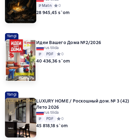
Matn
Средний рейтинг 0 на основе 0 оценок
0
28 945,45 s`om
Yangi
Идеи Вашего Дома №2/2026
rus tilida
Matn
PDF
PDF
Средний рейтинг 0 на основе 0 оценок
0
40 436,36 s`om
Yangi
LUXURY HOME / Роскошный дом. № 3 (42)
Лето 2026
rus tilida
Matn
PDF
PDF
Средний рейтинг 0 на основе 0 оценок
0
45 818,18 s`om