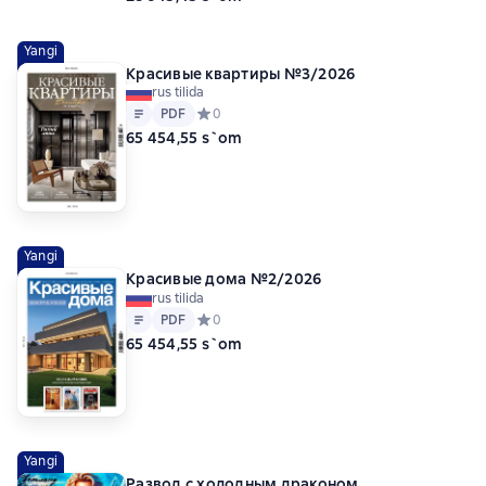
Yangi
Красивые квартиры №3/2026
rus tilida
Matn
PDF
PDF
Средний рейтинг 0 на основе 0 оценок
0
65 454,55 s`om
Yangi
Красивые дома №2/2026
rus tilida
Matn
PDF
PDF
Средний рейтинг 0 на основе 0 оценок
0
65 454,55 s`om
Yangi
Развод с холодным драконом