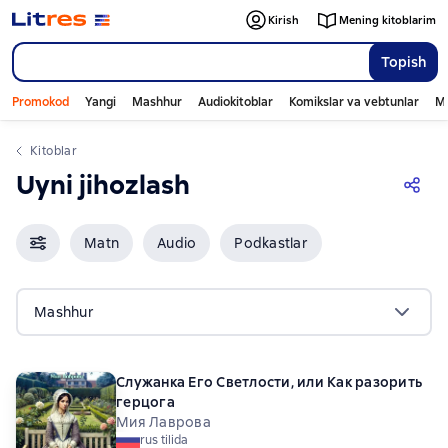
Kirish
Mening kitoblarim
Topish
Promokod
Yangi
Mashhur
Audiokitoblar
Komikslar va vebtunlar
Mo
Kitoblar
Uyni jihozlash
Matn
Audio
Podkastlar
Mashhur
Служанка Его Светлости, или Как разорить
герцога
Мия Лаврова
rus tilida