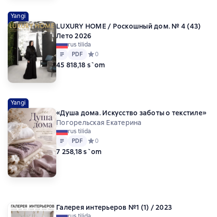
Yangi
LUXURY HOME / Роскошный дом. № 4 (43)
Лето 2026
rus tilida
Matn
PDF
PDF
Средний рейтинг 0 на основе 0 оценок
0
45 818,18 s`om
Yangi
«Душа дома. Искусство заботы о текстиле»
Погорельская Екатерина
rus tilida
Matn
PDF
PDF
Средний рейтинг 0 на основе 0 оценок
0
7 258,18 s`om
Галерея интерьеров №1 (1) / 2023
rus tilida