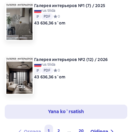
Галерея интерьеров №1 (7) / 2025
rus tilida
Matn
PDF
PDF
Средний рейтинг 0 на основе 0 оценок
0
43 636,36 s`om
Галерея интерьеров №2 (12) / 2026
rus tilida
Matn
PDF
PDF
Средний рейтинг 0 на основе 0 оценок
0
43 636,36 s`om
Yana ko`rsatish
1
2
...
20
Orqaga
Oldinga