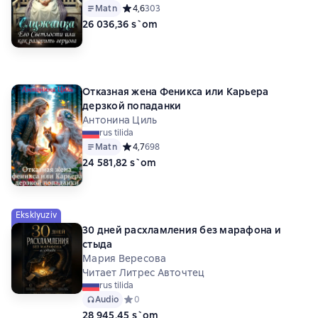
Matn
Средний рейтинг 4,6 на основе 303 оценок
4,6
303
26 036,36 s`om
Отказная жена Феникса или Карьера
дерзкой попаданки
Антонина Циль
rus tilida
Matn
Средний рейтинг 4,7 на основе 698 оценок
4,7
698
24 581,82 s`om
Eksklyuziv
30 дней расхламления без марафона и
стыда
Мария Вересова
Читает Литрес Авточтец
rus tilida
Audio
Средний рейтинг 0 на основе 0 оценок
0
28 945,45 s`om