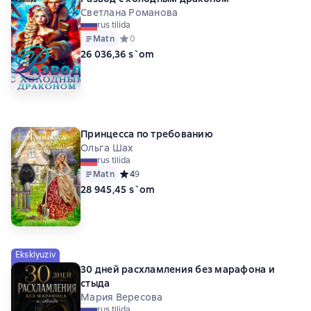
Светлана Романова
rus tilida
Matn
Средний рейтинг 0 на основе 0 оценок
0
26 036,36 s`om
Принцесса по требованию
Ольга Шах
rus tilida
Matn
Средний рейтинг 4 на основе 9 оценок
4
9
28 945,45 s`om
Eksklyuziv
30 дней расхламления без марафона и
стыда
Мария Вересова
rus tilida