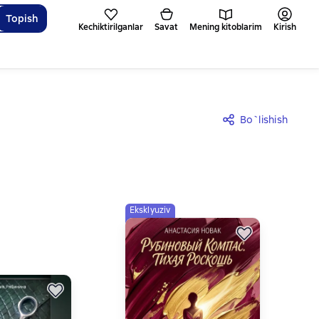
Topish
Kechiktirilganlar
Savat
Mening kitoblarim
Kirish
Bo`lishish
Eksklyuziv