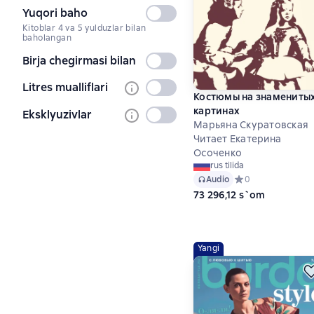
Yuqori baho
Tanlanmagan
Kitoblar 4 va 5 yulduzlar bilan
baholangan
Birja chegirmasi bilan
Tanlanmagan
Litres mualliflari
Tanlanmagan
Костюмы на знамениты
картинах
Eksklyuzivlar
Tanlanmagan
Марьяна Скуратовская
Читает Екатерина
Осоченко
rus tilida
Audio
Средний рейтинг 0
0
73 296,12 s`om
Yangi