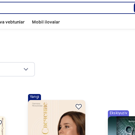
va vebtunlar
Mobil ilovalar
Yangi
Eksklyuziv