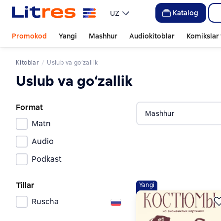
Katalog
UZ
Promokod
Yangi
Mashhur
Audiokitoblar
Komikslar 
Kitoblar
Uslub va go‘zallik
Uslub va go‘zallik
Format
Mashhur
Matn
Audio
Podkast
Tillar
Yangi
Ruscha