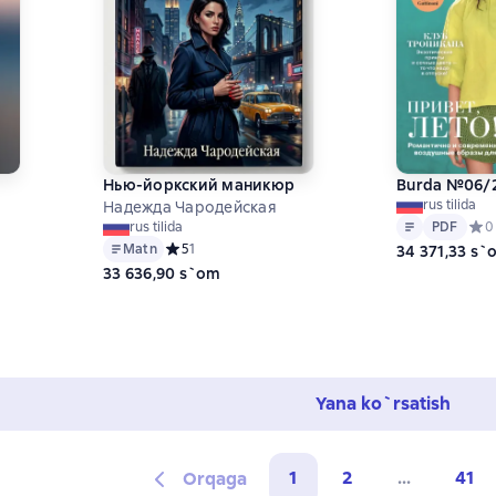
Нью-йоркский маникюр
Burda №06/
rus tilida
Надежда Чародейская
Matn
PDF
PDF
Сред
0
rus tilida
Matn
Средний рейтинг 5 на основе 1 оценок
5
1
34 371,33 s`
ц
33 636,90 s`om
 на основе 0 оценок
Yana ko`rsatish
1
2
...
41
Orqaga