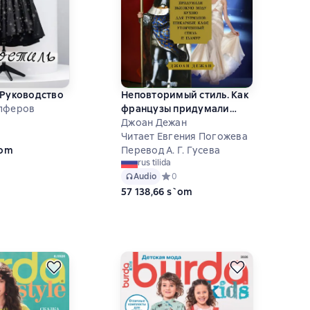
 Руководство
Неповторимый стиль. Как
Алферов
французы придумали
высокую моду
Джоан Дежан
ний рейтинг 0 на основе 0 оценок
Читает Евгения Погожева
`om
Перевод А. Г. Гусева
rus tilida
Audio
Средний рейтинг 0 на основе 0 оце
0
57 138,66 s`om