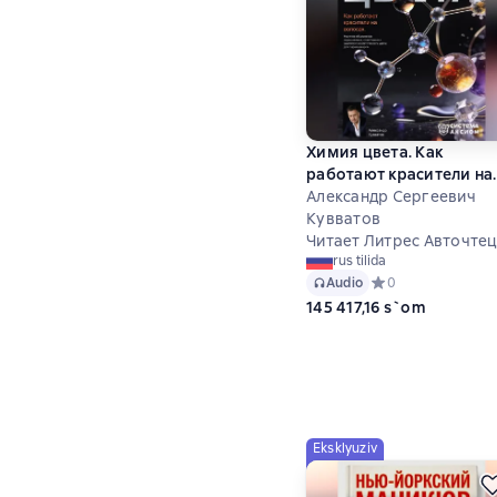
Химия цвета. Как
работают красители на
волосах. Научное
Александр Сергеевич
объяснение окрашиван
Кувватов
осветления и удаления
Читает Литрес Авточте
rus tilida
косметического цвета 
Audio
Средний рейтинг 0
0
парикмахеров
145 417,16 s`om
Eksklyuziv