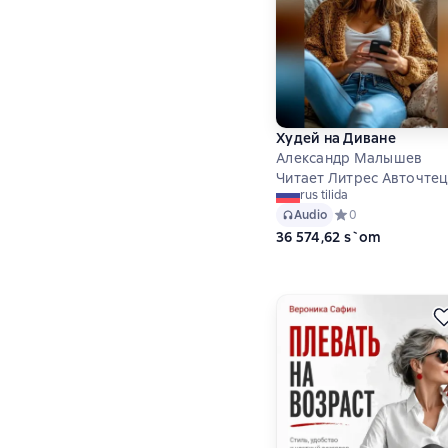
Худей на Диване
Александр Малышев
Читает Литрес Авточте
rus tilida
Audio
Средний рейтинг 0
0
36 574,62 s`om