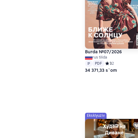
Burda №07/2026
rus tilida
Matn
PDF
PDF
Средний рейтинг 
3
2
34 371,33 s`om
Eksklyuziv