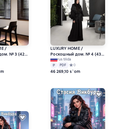
E /
LUXURY HOME /
ом. № 3 (42)
Роскошный дом. № 4 (43)
rus tilida
Лето 2026
Matn
PDF
ний рейтинг 0 на основе 0 оценок
PDF
Средний рейтинг 0 на основе 0 оц
0
om
46 269,10 s`om