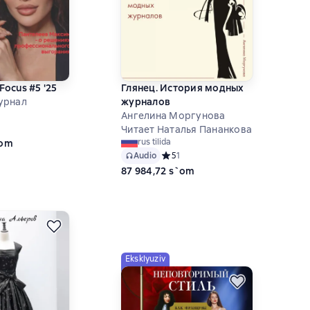
ocus #5 '25
Глянец. История модных
урнал
журналов
Ангелина Моргунова
ний рейтинг 0 на основе 0 оценок
Читает Наталья Пананкова
rus tilida
`om
Audio
Средний рейтинг 5 на основе 1 оце
5
1
87 984,72 s`om
Eksklyuziv