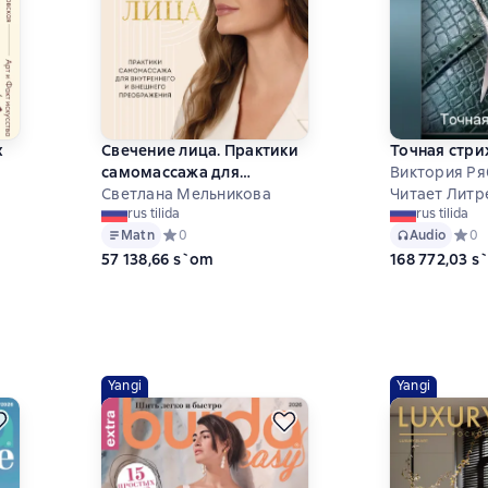
х
Свечение лица. Практики
Точная стри
самомассажа для
Виктория Ря
внутреннего и внешнего
Светлана Мельникова
Читает Литр
rus tilida
rus tilida
преображения
Matn
Средний рейтинг 0 на основе 0 оценок
0
Audio
Средн
0
57 138,66 s`om
168 772,03 
 на основе 0 оценок
Yangi
Yangi