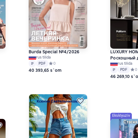
Burda Special №4/2026
LUXURY HOM
rus tilida
Роскошный д
Matn
PDF
3 на основе 2 оценок
PDF
Средний рейтинг 0 на основе 0 оценок
0
rus tilida
Лето 2026
Matn
PDF
PDF
Сред
0
40 393,65 s`om
46 269,10 s`
Eksklyuziv