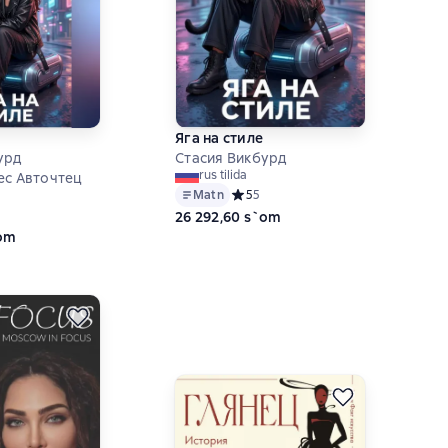
Яга на стиле
урд
Стасия Викбурд
rus tilida
ес Авточтец
Matn
Средний рейтинг 5 на основе 5 оце
5
5
ий рейтинг 5 на основе 1 оценок
26 292,60 s`om
`om