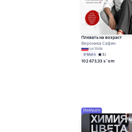
Плевать на возраст
Вероника Сафин
rus tilida
Matn
Средний рейтинг 3 
3
2
102 673,33 s`om
Eksklyuziv