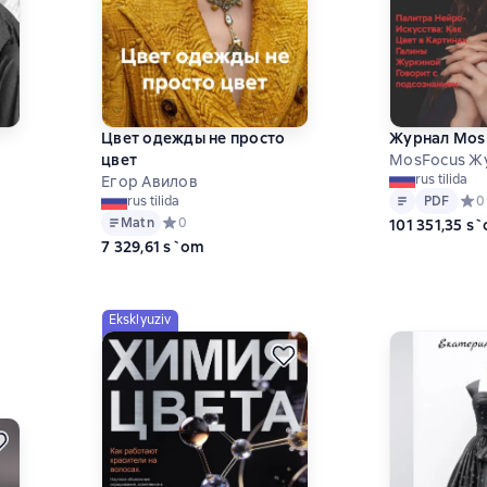
Цвет одежды не просто
Журнал MosF
цвет
MosFocus Ж
rus tilida
Егор Авилов
Matn
PDF
на основе 2 оценок
PDF
Сред
0
rus tilida
Matn
Средний рейтинг 0 на основе 0 оценок
0
101 351,35 s
7 329,61 s`om
Eksklyuziv