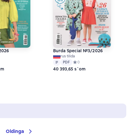
2026
Burda Special №3/2026
rus tilida
Matn
PDF
ний рейтинг 0 на основе 0 оценок
PDF
Средний рейтинг 0 на основе 0 оц
0
om
40 393,65 s`om
Oldinga