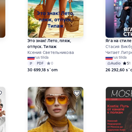
Это знак! Лето, пляж,
Яга на стиле
отпуск. Типаж
Стасия Викб
ц
Ксения Светельникова
Читает Литр
rus tilida
rus tilida
Matn
PDF
 на основе 0 оценок
PDF
Средний рейтинг 0 на основе 0 оценок
0
Audio
Средн
5
1
30 699,18 s`om
26 292,60 s