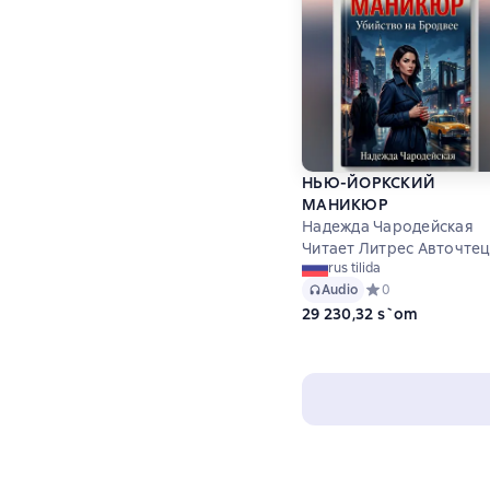
НЬЮ-ЙОРКСКИЙ
МАНИКЮР
Надежда Чародейская
Читает Литрес Авточте
rus tilida
Audio
Средний рейтинг 0
0
29 230,32 s`om