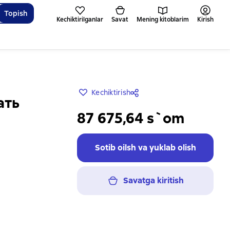
Topish
Kechiktirilganlar
Savat
Mening kitoblarim
Kirish
Kechiktirish
ать
87 675,64 s`om
Sotib oilsh va yuklab olish
Savatga kiritish