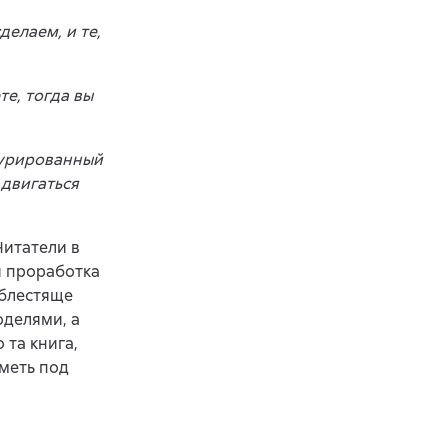
делаем, и те,
те, тогда вы
турированный
 двигаться
Читатели в
я проработка
 блестяще
оделями, а
 та книга,
иметь под