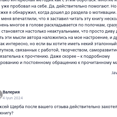
 уже пробовал на себе. Да, действительно помогают. Н
ижке я обнаружил, когда дошел до раздела о мотивации
 меня впечатлили, что я заставил читать эту книгу неско
чень многое в голове раскладывается по полочкам, сраз
становятся настолько неактуальными, что просто диву 
ь эти мысли автора наложились на мое настроение, и д
так интересно, но если вы хотите иметь некий эталонны
тупков, связанных с работой, творчеством, саморазвитие
бязательна к прочтению. Даже скорее – к подробному
ированию и постоянному обращению к прочитанному ма
Ja
Валерия
4 Iyun 2024
ксей Щерба после вашего отзыва действительно захоте
 книгу?