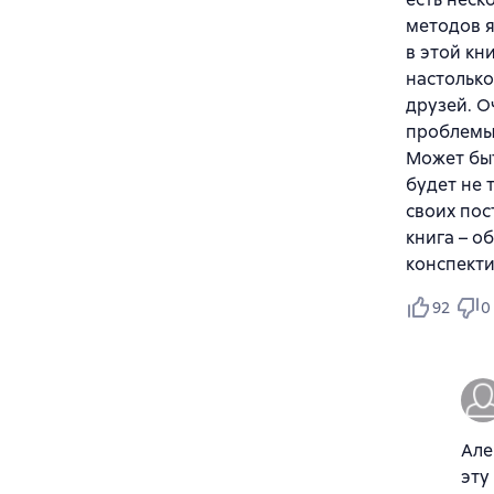
методов я
в этой кн
настолько
друзей. О
проблемы 
Может быт
будет не 
своих пос
книга – о
конспект
92
0
Але
эту