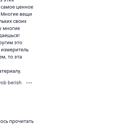
о самое ценное
. Многие вещи
льких своих
у многие
даешься!
ругим это
й измеритель
м, то эта
териалу.
vob berish
лось прочитать