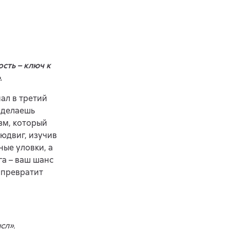
сть – ключ к
.
ал в третий
«Сделаешь
зм, который
юдвиг, изучив
ные уловки, а
га – ваш шанс
 превратит
сл».