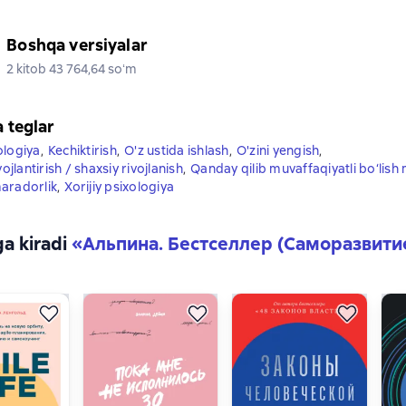
Boshqa versiyalar
2 kitob 43 764,64 soʻm
a teglar
ologiya
,
Kechiktirish
,
O'z ustida ishlash
,
O'zini yengish
,
vojlantirish / shaxsiy rivojlanish
,
Qanday qilib muvaffaqiyatli bo‘lis
aradorlik
,
Xorijiy psixologiya
ga kiradi
«
Альпина. Бестселлер (Саморазвити