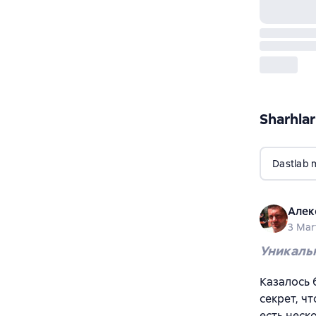
Sharhlar
Dastlab 
Алек
3 Mar
Уникальн
Казалось 
секрет, ч
есть неск