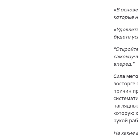
«В основе
которые н
«Удовлетв
будете ус
"Откройте
самокоучи
вперед."
Сила мет
восторге 
причин пр
системати
наглядные
которую х
рукой раб
На какие 