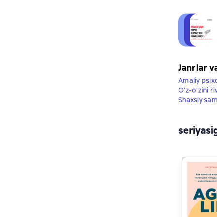
Janrlar v
Amaliy psix
O’z-o’zini ri
Shaxsiy sam
seriyasi