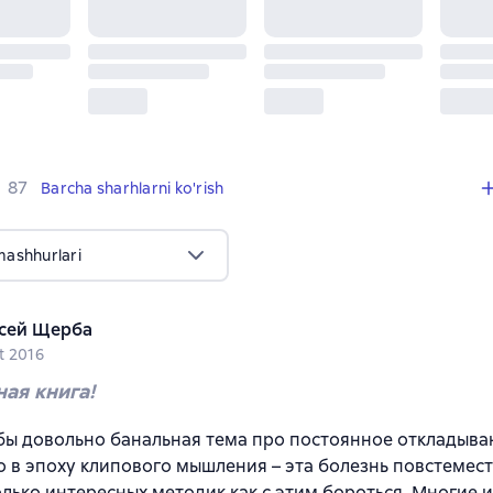
,
87 sharhlar
87
Barcha sharhlarni ko'rish
mashhurlari
сей Щерба
t 2016
ая книга!
бы довольно банальная тема про постоянное откладыван
то в эпоху клипового мышления – эта болезнь повстеместн
олько интересных методик как с этим бороться. Многие и