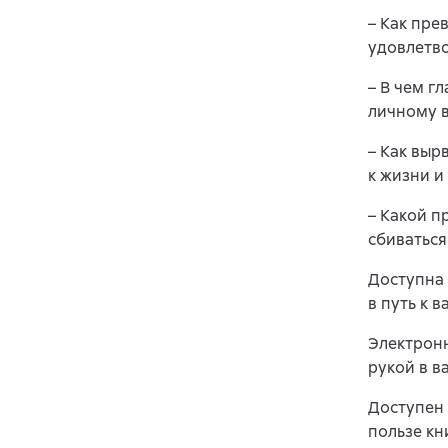
– Как пре
удовлетв
– В чем г
личному 
– Как выр
к жизни и
– Какой п
сбиваться
Доступна 
в путь к 
Электронн
рукой в в
Доступен 
пользе кн