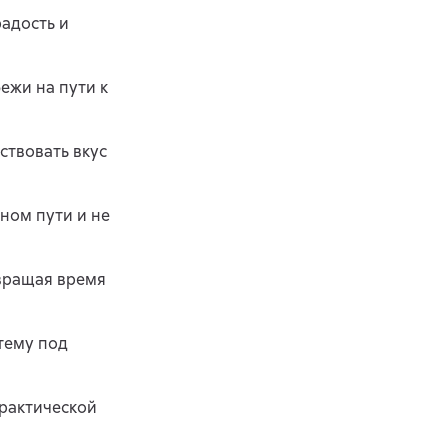
радость и
ежи на пути к
ствовать вкус
ном пути и не
евращая время
тему под
практической