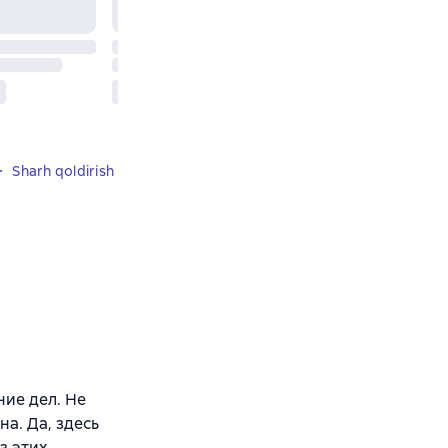
Sharh qoldirish
ие дел. Не
а. Да, здесь
з этих