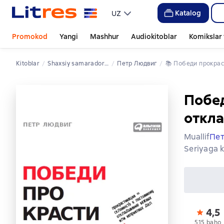
Katalog
UZ
Promokod
Yangi
Mashhur
Audiokitoblar
Komikslar 
Kitoblar
shaxsiy samaradorlik
Петр Людвиг
📚 
Победи прокра
Побед
откла
Muallif
Пет
Seriyaga k
4,5
515 baho