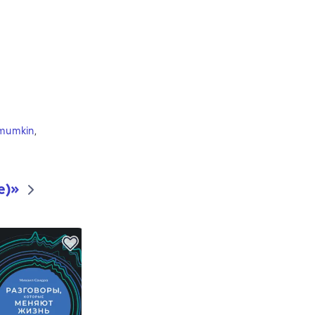
h mumkin
,
е)
»