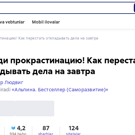
va vebtunlar
Mobil ilovalar
стинацию! Как перестать откладывать дела на завтра
и прокрастинацию! Как перест
дывать дела на завтра
р Людвиг
iradi
«Альпина. Бестселлер (Саморазвитие)»
4,2
87
124
994 baho
sharhlar
sitatalar