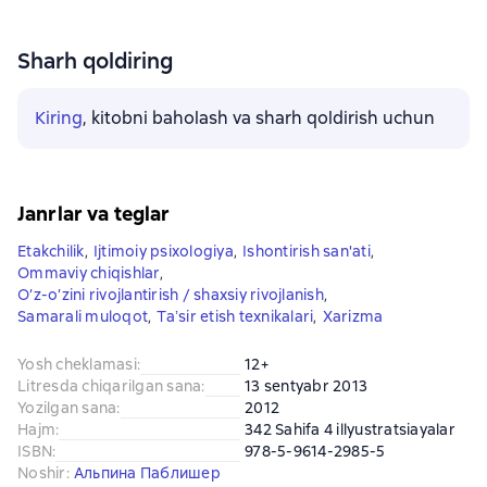
Sharh qoldiring
Kiring
, kitobni baholash va sharh qoldirish uchun
Janrlar va teglar
Etakchilik
,
Ijtimoiy psixologiya
,
Ishontirish san'ati
,
Ommaviy chiqishlar
,
O’z-o’zini rivojlantirish / shaxsiy rivojlanish
,
Samarali muloqot
,
Taʼsir etish texnikalari
,
Xarizma
Yosh cheklamasi
:
12+
Litresda chiqarilgan sana
:
13 sentyabr 2013
Yozilgan sana
:
2012
Hajm
:
342 Sahifa 4 illyustratsiayalar
ISBN
:
978-5-9614-2985-5
Noshir
:
Альпина Паблишер