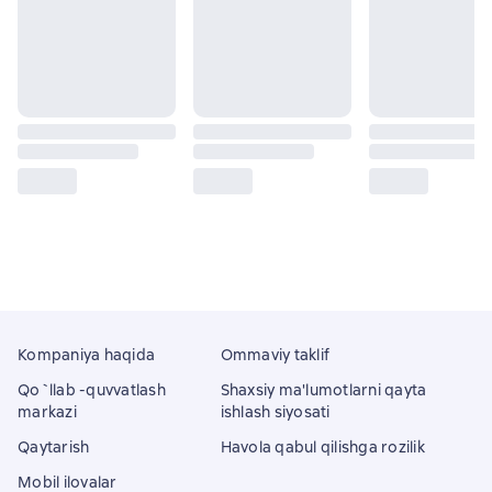
Kompaniya haqida
Ommaviy taklif
Qo`llab -quvvatlash
Shaxsiy ma'lumotlarni qayta
markazi
ishlash siyosati
Qaytarish
Havola qabul qilishga rozilik
Mobil ilovalar