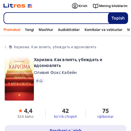
Kirish
Mening kitoblarim
Topish
Promokod
Yangi
Mashhur
Audiokitoblar
Komikslar va vebtunlar
Mo
📚 
Харизма. Как влиять, убеждать и вдохновлять
Харизма. Как влиять, убеждать и
вдохновлять
Оливия Фокс Кабейн
Matn
, audio format mavjud
4,4
42
75
324 baho
ko'rib chiqish
iqtiboslar
Parchani o`qish