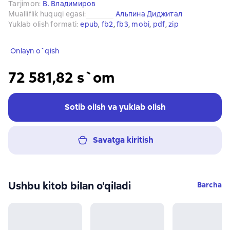
Tarjimon
:
В. Владимиров
Mualliflik huquqi egasi
:
Альпина Диджитал
Yuklab olish formati
:
epub
, 
fb2
, 
fb3
, 
mobi
, 
pdf
, 
zip
Onlayn o`qish
72 581,82 s`om
Sotib oilsh va yuklab olish
Savatga kiritish
Ushbu kitob bilan o'qiladi
Barcha