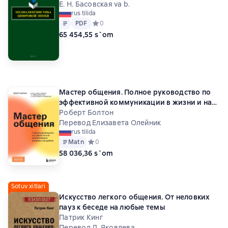
Е. Н. Басовская va b.
rus tilida
Matn
PDF
PDF
Средний рейтинг 0 на основе 0 оценок
0
65 454,55 s`om
Мастер общения. Полное руководство по
эффективной коммуникации в жизни и на
работе
Роберт Болтон
Перевод Елизавета Олейник
rus tilida
Matn
Средний рейтинг 0 на основе 0 оценок
0
58 036,36 s`om
Sotuv xitlari
Искусство легкого общения. От неловких
пауз к беседе на любые темы
Патрик Кинг
Перевод Д. Яковлева