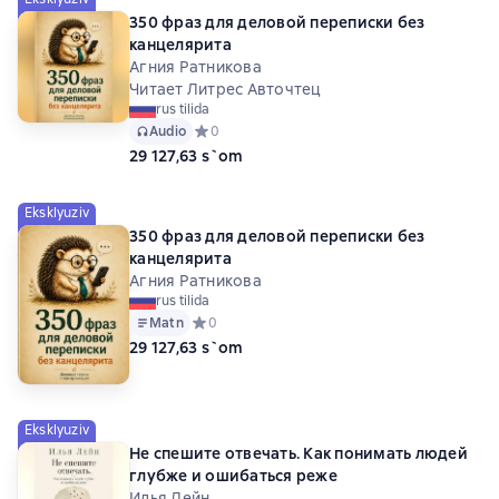
350 фраз для деловой переписки без
канцелярита
Агния Ратникова
Читает Литрес Авточтец
rus tilida
Audio
Средний рейтинг 0 на основе 0 оценок
0
29 127,63 s`om
Eksklyuziv
350 фраз для деловой переписки без
канцелярита
Агния Ратникова
rus tilida
Matn
Средний рейтинг 0 на основе 0 оценок
0
29 127,63 s`om
Eksklyuziv
Не спешите отвечать. Как понимать людей
глубже и ошибаться реже
Илья Лейн