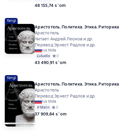
48 155,74 s`om
Yangi
Аристотель. Политика. Этика. Риторика
Аристотель
Читает Андрей Леонов и др.
Перевод Эрнест Радлов и др.
rus tilida
Audio
Средний рейтинг 0 на основе 0 оценок
0
43 490,91 s`om
Yangi
Аристотель. Политика. Этика. Риторика
Аристотель
Перевод Эрнест Радлов и др.
rus tilida
Matn
Средний рейтинг 0 на основе 0 оценок
0
37 909,84 s`om