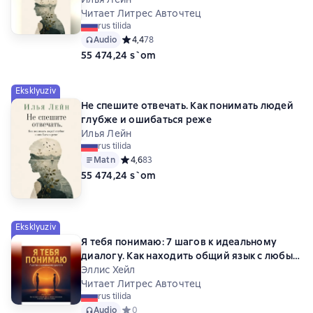
Читает Литрес Авточтец
rus tilida
Audio
Средний рейтинг 4,4 на основе 78 оценок
4,4
78
55 474,24 s`om
Eksklyuziv
Не спешите отвечать. Как понимать людей
глубже и ошибаться реже
Илья Лейн
rus tilida
Matn
Средний рейтинг 4,6 на основе 83 оценок
4,6
83
55 474,24 s`om
Eksklyuziv
Я тебя понимаю: 7 шагов к идеальному
диалогу. Как находить общий язык с любым
человеком в жизни, работе и любви
Эллис Хейл
Читает Литрес Авточтец
rus tilida
Audio
Средний рейтинг 0 на основе 0 оценок
0