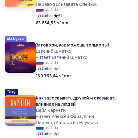
Перевод Елизавета Олейник
rus tilida
Audio
Средний рейтинг 5 на основе 1 оценок
5
1
63 854,55 s`om
Eksklyuziv
Заговори, как можешь только ты!
Евгений Шматко
Читает Евгений Шматко
rus tilida
Audio
Средний рейтинг 0 на основе 0 оценок
0
130 763,64 s`om
Yangi
Как завоевывать друзей и оказывать
влияние на людей
Дейл Карнеги
Читает Алексей Файзуллин
Перевод Анастасия Наумова
rus tilida
Audio
Средний рейтинг 0 на основе 0 оценок
0