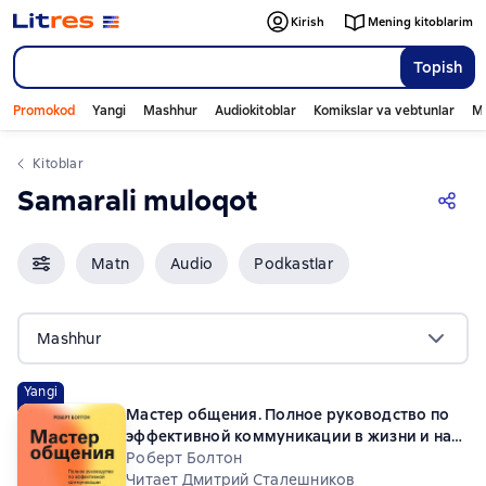
Kirish
Mening kitoblarim
Topish
Promokod
Yangi
Mashhur
Audiokitoblar
Komikslar va vebtunlar
Mo
Kitoblar
Samarali muloqot
Matn
Audio
Podkastlar
Mashhur
Yangi
Мастер общения. Полное руководство по
эффективной коммуникации в жизни и на
работе
Роберт Болтон
Читает Дмитрий Сталешников