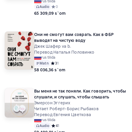
rus tilida
Audio
Средний рейтинг 0 на основе 0 оценок
0
65 309,09 s`om
Они не смогут вам соврать. Как в ФБР
выводят на чистую воду
Джек Шафер va b.
Перевод Наталья Половинко
rus tilida
Matn
Средний рейтинг 3 на основе 1 оценок
3
1
58 036,36 s`om
Вы меня не так поняли. Как говорить, чтобы
слушали, и слушать, чтобы слышать
Эмерсон Эггерих
Читает Роберт-Борис Рыбаков
Перевод Евгения Цветкова
rus tilida
Audio
Средний рейтинг 4 на основе 1 оценок
4
1