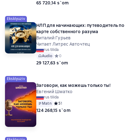
65 720,14 s`om
Eksklyuziv
НЛП для начинающих: путеводитель по
карте собственного разума
Виталий Гурьев
Читает Литрес Авточтец
rus tilida
Audio
Средний рейтинг 0 на основе 0 оценок
0
29 127,63 s`om
Eksklyuziv
Заговори, как можешь только ты!
Евгений Шматко
rus tilida
Matn
Средний рейтинг 5 на основе 1 оценок
5
1
124 268,15 s`om
Eksklyuziv