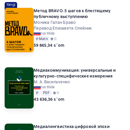
Yangi
Метод BRAVO. 5 шагов к блестящему
публичному выступлению
Моника Галан Браво
Перевод Елизавета Олейник
rus tilida
Matn
Средний рейтинг 0 на основе 0 оценок
0
59 865,34 s`om
Медиакоммуникация: универсальные и
культурно-специфические измерения
М. А. Васильченко
rus tilida
Matn
PDF
PDF
Средний рейтинг 0 на основе 0 оценок
0
43 636,36 s`om
Медиалингвистика цифровой эпохи