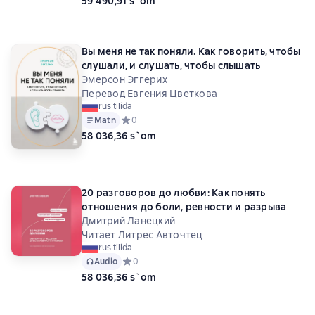
59 490,91 s`om
Вы меня не так поняли. Как говорить, чтобы
слушали, и слушать, чтобы слышать
Эмерсон Эггерих
Перевод Евгения Цветкова
rus tilida
Matn
Средний рейтинг 0 на основе 0 оценок
0
58 036,36 s`om
20 разговоров до любви: Как понять
отношения до боли, ревности и разрыва
Дмитрий Ланецкий
Читает Литрес Авточтец
rus tilida
Audio
Средний рейтинг 0 на основе 0 оценок
0
58 036,36 s`om