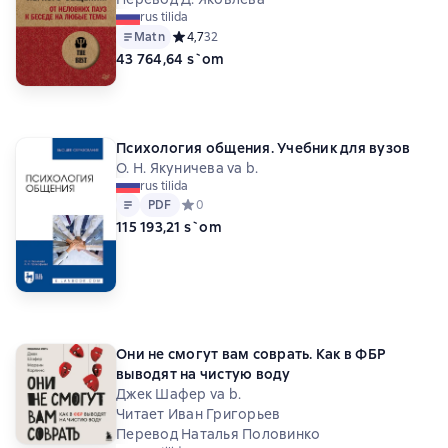
rus tilida
Matn
Средний рейтинг 4,7 на основе 32 оценок
4,7
32
43 764,64 s`om
Психология общения. Учебник для вузов
О. Н. Якуничева va b.
rus tilida
Matn
PDF
PDF
Средний рейтинг 0 на основе 0 оценок
0
115 193,21 s`om
Они не смогут вам соврать. Как в ФБР
выводят на чистую воду
Джек Шафер va b.
Читает Иван Григорьев
Перевод Наталья Половинко