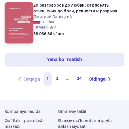
20 разговоров до любви: Как понять
отношения до боли, ревности и разрыва
Дмитрий Ланецкий
rus tilida
Matn
Средний рейтинг 0 на основе 0 оценок
0
58 036,36 s`om
Yana ko`rsatish
1
2
...
24
Orqaga
Oldinga
Kompaniya haqida
Ommaviy taklif
Qo`llab -quvvatlash
Shaxsiy ma'lumotlarni qayta
markazi
ishlash siyosati