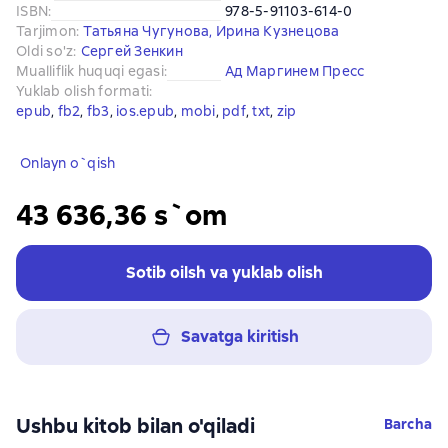
ISBN
:
978-5-91103-614-0
Tarjimon
:
Татьяна Чугунова
,
Ирина Кузнецова
Oldi so'z
:
Сергей Зенкин
Mualliflik huquqi egasi
:
Ад Маргинем Пресс
Yuklab olish formati
:
epub
, 
fb2
, 
fb3
, 
ios.epub
, 
mobi
, 
pdf
, 
txt
, 
zip
Onlayn o`qish
43 636,36 s`om
Sotib oilsh va yuklab olish
Savatga kiritish
Ushbu kitob bilan o'qiladi
Barcha