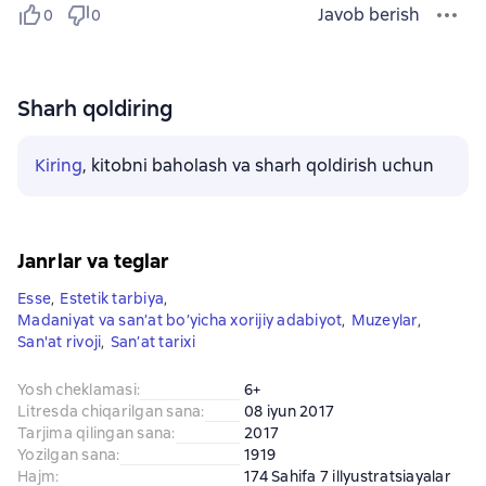
Javob berish
0
0
Sharh qoldiring
Kiring
, kitobni baholash va sharh qoldirish uchun
Janrlar va teglar
Esse
,
Estetik tarbiya
,
Madaniyat va san’at bo’yicha xorijiy adabiyot
,
Muzeylar
,
San'at rivoji
,
San’at tarixi
Yosh cheklamasi
:
6+
Litresda chiqarilgan sana
:
08 iyun 2017
Tarjima qilingan sana
:
2017
Yozilgan sana
:
1919
Hajm
:
174 Sahifa 7 illyustratsiayalar