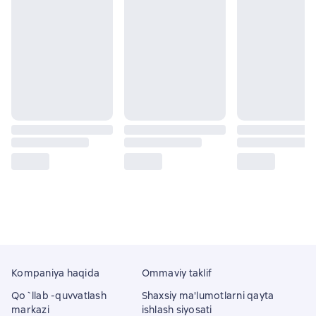
Kompaniya haqida
Ommaviy taklif
Qo`llab -quvvatlash
Shaxsiy ma'lumotlarni qayta
markazi
ishlash siyosati