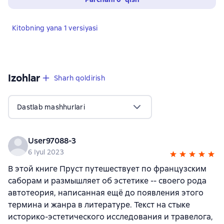
Kitobning yana 1 versiyasi
Izohlar
,
2 sharhlar
Sharh qoldirish
Dastlab mashhurlari
User97088-3
6 Iyul 2023
В этой книге Пруст путешествует по французским
саборам и размышляет об эстетике -- своего рода
автотеория, написанная ещё до появления этого
термина и жанра в литературе. Текст на стыке
историко-эстетического исследования и травелога,