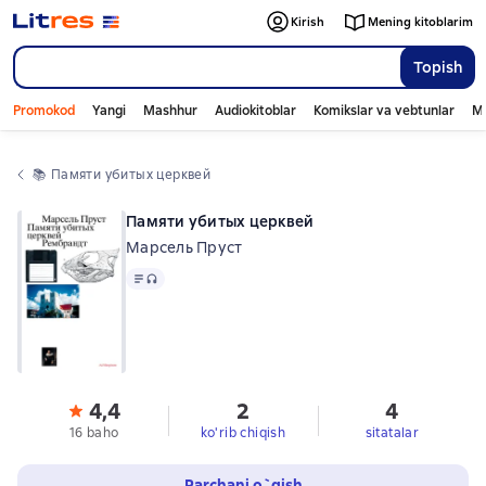
Kirish
Mening kitoblarim
Topish
Promokod
Yangi
Mashhur
Audiokitoblar
Komikslar va vebtunlar
Mo
📚 
Памяти убитых церквей
Памяти убитых церквей
Марсель Пруст
Matn
, audio format mavjud
4,4
2
4
16 baho
ko'rib chiqish
sitatalar
Parchani o`qish