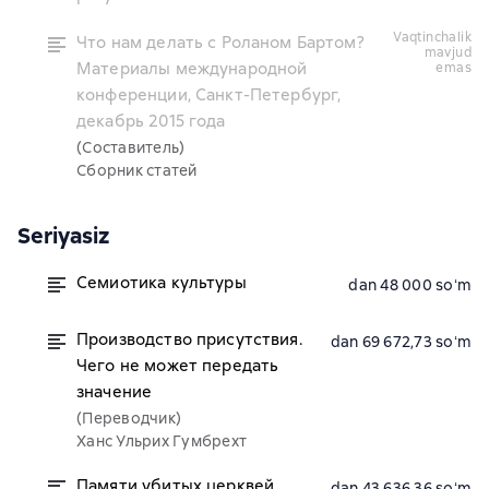
vaqtinchalik
Что нам делать с Роланом Бартом?
mavjud
Материалы международной
emas
конференции, Санкт-Петербург,
декабрь 2015 года
(Составитель)
Сборник статей
Seriyasiz
Cемиотика культуры
dan 48 000 soʻm
Производство присутствия.
dan 69 672,73 soʻm
Чего не может передать
значение
(Переводчик)
Ханс Ульрих Гумбрехт
Памяти убитых церквей
dan 43 636,36 soʻm