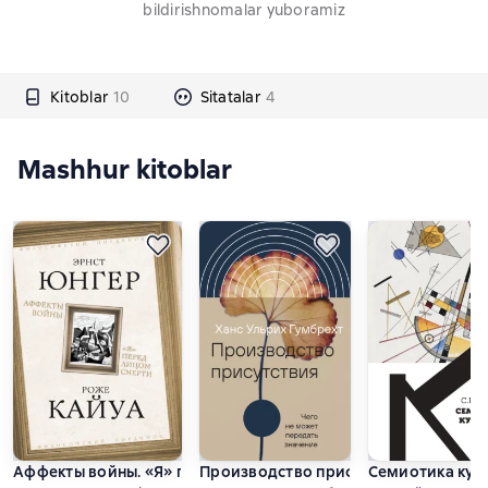
bildirishnomalar yuboramiz
Kitoblar
10
Sitatalar
4
Mashhur kitoblar
Аффекты войны. «Я» перед лицом смерти
Производство присутствия. Чего не
Cемиотика кул