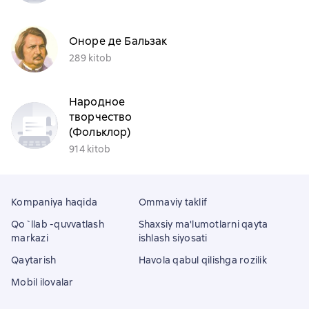
Оноре де Бальзак
289 kitob
Народное
творчество
(Фольклор)
914 kitob
Kompaniya haqida
Ommaviy taklif
Qo`llab -quvvatlash
Shaxsiy ma'lumotlarni qayta
markazi
ishlash siyosati
Qaytarish
Havola qabul qilishga rozilik
Mobil ilovalar