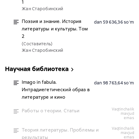
1
Жан Старобинский
Поэзия и знание. История
dan 59 636,36 soʻm
литературы и культуры. Том
2
(Составитель)
Жан Старобинский
Научная библиотека
Imago in fabula.
dan 98 763,64 soʻm
Интрадиегетический образ в
литературе и кино
vaqtinchalik
Работы о теории. Статьи
mavjud
emas
vaqtinchalik
Теория литературы. Проблемы и
mavjud
результаты
emas