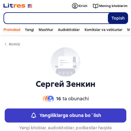
Слайдер с книгами
Слайдер с книгами
Kirish
Mening kitoblarim
Topish
Promokod
Yangi
Mashhur
Audiokitoblar
Komikslar va vebtunlar
Mo
Asosiy
Сергей Зенкин
16
ta obunachi
Yangiliklarga obuna bo`lish
Yangi kitoblar, audiokitoblar, podkastlar haqida