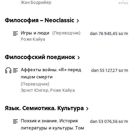
Жан Бодрийяр
emas
Философия – Neoclassic
Игры и люди
(Переводчик)
dan 76 945,45 soʻm
Роже Кайуа
Философский поединок
Аффекты войны. «Я» перед
dan 55 127,27 soʻm
лицом смерти
(Переводчик)
Эрнст Юнгер, Роже Кайуа
Язык. Семиотика. Культура
Поэзия и знание. История
dan 53 076,36 soʻm
литературы и культуры. Том