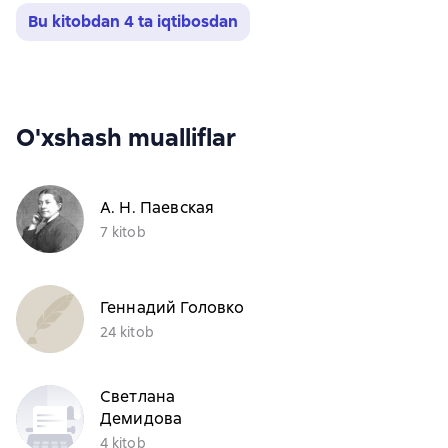
Bu kitobdan 4 ta iqtibosdan
O'xshash mualliflar
А. Н. Паевская
7 kitob
Геннадий Головко
24 kitob
Светлана
Демидова
4 kitob