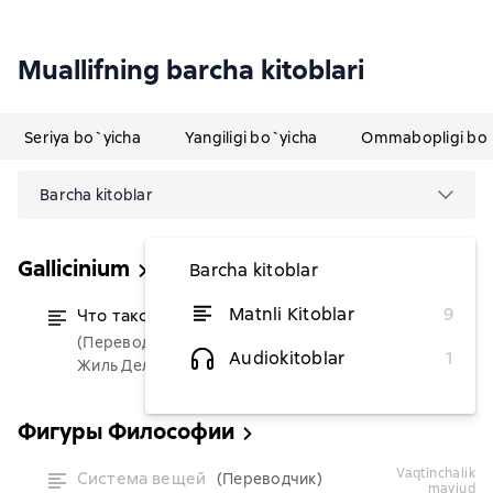
Muallifning barcha kitoblari
Seriya bo`yicha
Yangiligi bo`yicha
Ommabopligi bo`
Barcha kitoblar
Gallicinium
Barcha kitoblar
Matnli Kitoblar
9
Что такое философия
dan 80 000 soʻm
(Переводчик)
Audiokitoblar
1
Жиль Делёз, Феликс Гваттари
Фигуры Философии
vaqtinchalik
Система вещей
(Переводчик)
mavjud