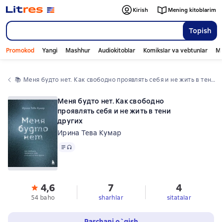
Kirish
Mening kitoblarim
Topish
Promokod
Yangi
Mashhur
Audiokitoblar
Komikslar va vebtunlar
Mo
📚 
Меня будто нет. Как свободно проявлять себя и не жить в тени других
Меня будто нет. Как свободно
проявлять себя и не жить в тени
других
Ирина Тева Кумар
Matn
, audio format mavjud
4,6
7
4
54 baho
sharhlar
sitatalar
Parchani o`qish