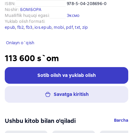
ISBN
:
978-5-04-208696-0
Noshir
:
БОМБОРА
Mualliflik huquqi egasi
:
Эксмо
Yuklab olish formati
:
epub
, 
fb2
, 
fb3
, 
ios.epub
, 
mobi
, 
pdf
, 
txt
, 
zip
Onlayn o`qish
113 600 s`om
Sotib oilsh va yuklab olish
Savatga kiritish
Ushbu kitob bilan o'qiladi
Barcha