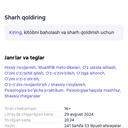
Sharh qoldiring
Kiring
, kitobni baholash va sharh qoldirish uchun
Janrlar va teglar
Hissiy rivojlanish
,
Mualliflik metodikalari
,
O'z ustida ishlash
,
O'zini o'zi tahlil qilish
,
O‘z-o‘zini bilish
,
O‘ziga ishonch
,
O‘zini o‘zi o‘stirish
,
O’z-o’zini rivojlantirish / shaxsiy rivojlanish
,
Psixologiya bo'yicha praktikum
,
Psixologiya haqida mashhur
,
Shaxsiy chegaralar
Yosh cheklamasi
:
16+
Litresda chiqarilgan sana
:
29 avgust 2024
Yozilgan sana
:
2024
Hajm
:
241 Sahifa 53 illyustratsiayalar