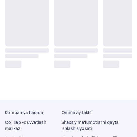
Kompaniya haqida
Ommaviy taklif
Qo`llab -quvvatlash
Shaxsiy ma'lumotlarni qayta
markazi
ishlash siyosati