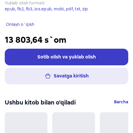
Yuklab olish formati
:
epub
, 
fb2
, 
fb3
, 
ios.epub
, 
mobi
, 
pdf
, 
txt
, 
zip
Onlayn o`qish
13 803,64 s`om
Sotib oilsh va yuklab olish
Savatga kiritish
Ushbu kitob bilan o'qiladi
Barcha