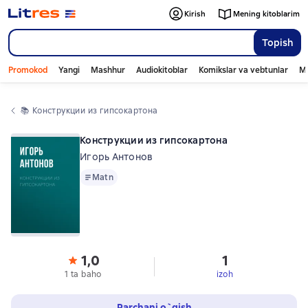
Kirish
Mening kitoblarim
Topish
Promokod
Yangi
Mashhur
Audiokitoblar
Komikslar va vebtunlar
Mo
📚 
Конструкции из гипсокартона
Конструкции из гипсокартона
Игорь Антонов
Matn
Matn
1,0
1
1 ta baho
izoh
Parchani o`qish