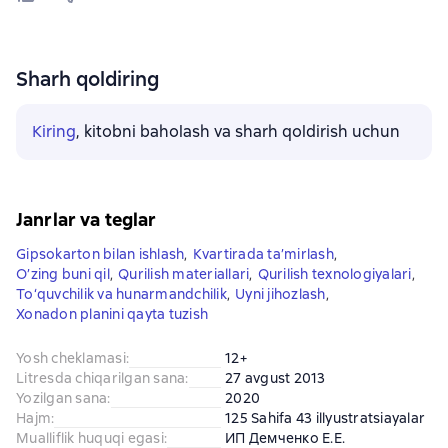
Sharh qoldiring
Kiring
, kitobni baholash va sharh qoldirish uchun
Janrlar va teglar
Gipsokarton bilan ishlash
,
Kvartirada ta’mirlash
,
O’zing buni qil
,
Qurilish materiallari
,
Qurilish texnologiyalari
,
To‘quvchilik va hunarmandchilik
,
Uyni jihozlash
,
Xonadon planini qayta tuzish
Yosh cheklamasi
:
12+
Litresda chiqarilgan sana
:
27 avgust 2013
Yozilgan sana
:
2020
Hajm
:
125 Sahifa 43 illyustratsiayalar
Mualliflik huquqi egasi
:
ИП Демченко Е.Е.