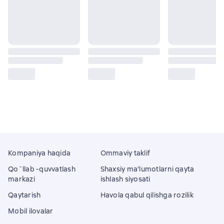
Kompaniya haqida
Ommaviy taklif
Qo`llab -quvvatlash
Shaxsiy ma'lumotlarni qayta
markazi
ishlash siyosati
Qaytarish
Havola qabul qilishga rozilik
Mobil ilovalar