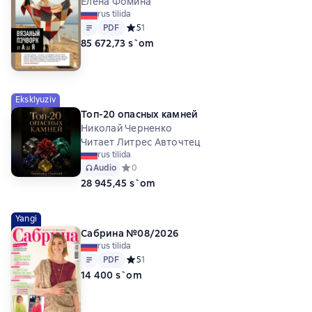
Елена Фомина
rus tilida
Matn
PDF
PDF
Средний рейтинг 5 на основе 1 оценок
5
1
85 672,73 s`om
Eksklyuziv
Топ-20 опасных камней
Николай Черненко
Читает Литрес Авточтец
rus tilida
Audio
Средний рейтинг 0 на основе 0 оценок
0
28 945,45 s`om
Yangi
Сабрина №08/2026
rus tilida
Matn
PDF
PDF
Средний рейтинг 5 на основе 1 оценок
5
1
14 400 s`om