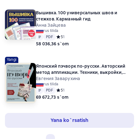
Вышивка. 100 универсальных швов и
стежков. Карманный гид
Анна Зайцева
rus tilida
Matn
PDF
PDF
Средний рейтинг 5 на основе 1 оценок
5
1
58 036,36 s`om
Yangi
Японский пэчворк по-русски. Авторский
метод аппликации. Техники, выкройки,
полезные советы. Полное практическое
Евгения Заварухина
rus tilida
руководство
Matn
PDF
PDF
Средний рейтинг 5 на основе 1 оценок
5
1
69 672,73 s`om
Yana ko`rsatish