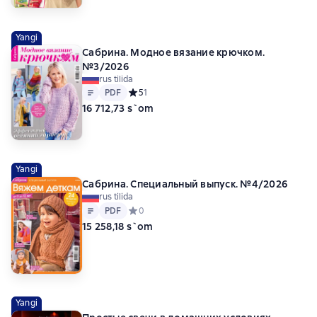
Yangi
Cабрина. Модное вязание крючком.
№3/2026
rus tilida
Matn
PDF
PDF
Средний рейтинг 5 на основе 1 оценок
5
1
16 712,73 s`om
Yangi
Сабрина. Специальный выпуск. №4/2026
rus tilida
Matn
PDF
PDF
Средний рейтинг 0 на основе 0 оценок
0
15 258,18 s`om
Yangi