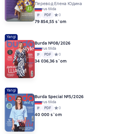
Перевод Елена Юдина
rus tilida
Matn
PDF
PDF
Средний рейтинг 0 на основе 0 оценок
0
79 854,55 s`om
Yangi
Burda №08/2026
rus tilida
Matn
PDF
PDF
Средний рейтинг 0 на основе 0 оценок
0
34 036,36 s`om
Yangi
Burda Special №5/2026
rus tilida
Matn
PDF
PDF
Средний рейтинг 0 на основе 0 оценок
0
40 000 s`om