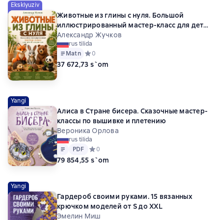
Eksklyuziv
Животные из глины с нуля. Большой
иллюстрированный мастер-класс для детей
и взрослых
Александр Жучков
rus tilida
Matn
Средний рейтинг 0 на основе 0 оценок
0
37 672,73 s`om
Yangi
Алиса в Стране бисера. Сказочные мастер-
классы по вышивке и плетению
Вероника Орлова
rus tilida
Matn
PDF
PDF
Средний рейтинг 0 на основе 0 оценок
0
79 854,55 s`om
Yangi
Гардероб своими руками. 15 вязанных
крючком моделей от S до XXL
Эмелин Миш