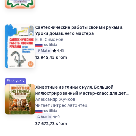
Сантехнические работы своими руками.
Уроки домашнего мастера
Е. В. Симонов
rus tilida
Matn
Средний рейтинг 4,4 на основе 5 оценок
4,4
5
12 945,45 s`om
Eksklyuziv
Животные из глины с нуля. Большой
иллюстрированный мастер-класс для детей
и взрослых
Александр Жучков
Читает Литрес Авточтец
rus tilida
Audio
Средний рейтинг 0 на основе 0 оценок
0
37 672,73 s`om