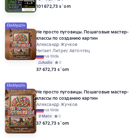
101 672,73 s`om
Eksklyuziv
Не просто пуговицы. Пошаговые мастер-
классы по созданию картин
Александр Жучков
Читает Литрес Авточтец
rus tilida
Audio
Средний рейтинг 0 на основе 0 оценок
0
37 672,73 s`om
Eksklyuziv
Не просто пуговицы. Пошаговые мастер-
классы по созданию картин
Александр Жучков
rus tilida
Matn
Средний рейтинг 0 на основе 0 оценок
0
37 672,73 s`om