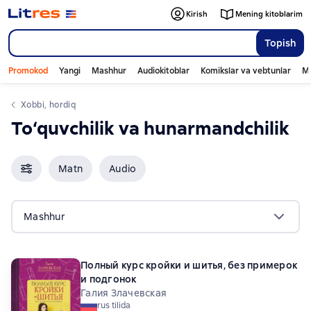
Kirish
Mening kitoblarim
Topish
Promokod
Yangi
Mashhur
Audiokitoblar
Komikslar va vebtunlar
Mo
xobbi, hordiq
to‘quvchilik va hunarmandchilik
Matn
Audio
Mashhur
Полный курс кройки и шитья, без примерок
и подгонок
Галия Злачевская
rus tilida