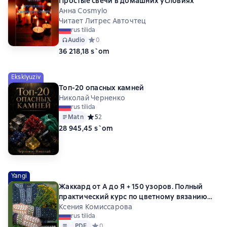
Простые свечи в домашних условиях
Анна Cosmylo
Читает Литрес Авточтец
rus tilida
Audio
Средний рейтинг 0 на основе 0 оценок
0
36 218,18 s`om
Eksklyuziv
Топ-20 опасных камней
Николай Черненко
rus tilida
Matn
Средний рейтинг 5 на основе 2 оценок
5
2
28 945,45 s`om
Yangi
Жаккард от А до Я + 150 узоров. Полный
практический курс по цветному вязанию
спицами
Ксения Комиссарова
rus tilida
Matn
PDF
PDF
Средний рейтинг 0 на основе 0 оценок
0