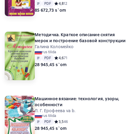
Matn
PDF
PDF
Средний рейтинг 4,8 на основе 12 оценок
4,8
12
85 672,73 s`om
Методичка. Краткое описание снятия
мерок и построение базовой конструкции
Галина Коломейко
rus tilida
Matn
PDF
PDF
Средний рейтинг 4,6 на основе 71 оценок
4,6
71
28 945,45 s`om
Машинное вязание: технология, узоры,
особенности
Л. Г. Ерофеева va b.
rus tilida
Matn
PDF
PDF
Средний рейтинг 3,5 на основе 46 оценок
3,5
46
28 945,45 s`om