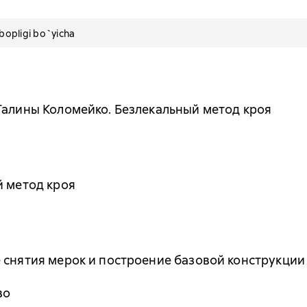
pligi bo`yicha
Галины Коломейко. Безлекальный метод кроя
й метод кроя
 снятия мерок и построение базовой конструкции
во