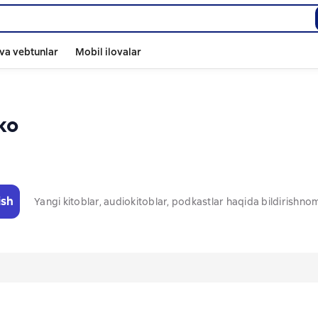
va vebtunlar
Mobil ilovalar
ко
ish
Yangi kitoblar, audiokitoblar, podkastlar haqida bildirishn