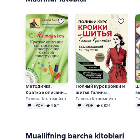
Методичка.
Полный курс кройки и
Ш
Краткое описание
шитья Галины
в
снятия мерок и
Галина Коломейко
Коломейко.
Галина Коломейко
Г
Matn
PDF
Matn
PDF
M
построение
Безлекальный метод
PDF
Средний рейтинг 4,6 на основе 71 оценок
4,6
71
PDF
Средний рейтинг 3,8 на
3,8
24
базовой
кроя
конструкции
Muallifning barcha kitoblari