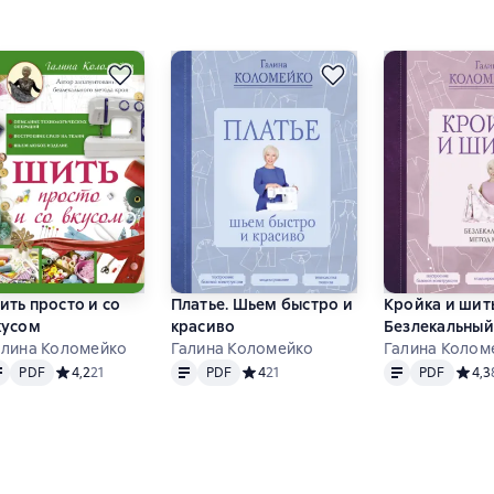
ить просто и со
Платье. Шьем быстро и
Кройка и шит
кусом
красиво
Безлекальный
алина Коломейко
Галина Коломейко
кроя
Галина Колом
atn
PDF
Matn
PDF
Matn
PDF
 основе 24 оценок
PDF
Средний рейтинг 4,2 на основе 21 оценок
4,2
21
PDF
Средний рейтинг 4 на основе 21 оцен
4
21
PDF
Средн
4,3