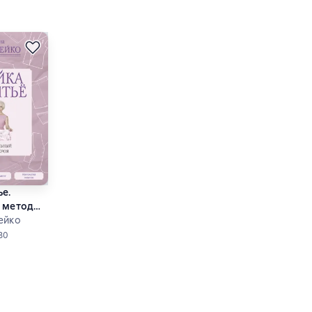
ье.
 метод
ейко
ок
ий рейтинг 4,3 на основе 80 оценок
80