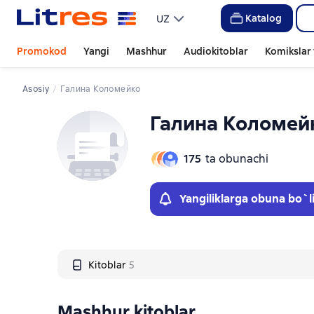
Слайдер с книгами
Katalog
UZ
Promokod
Yangi
Mashhur
Audiokitoblar
Komikslar 
Asosiy
Галина Коломейко
Галина Коломей
175
ta obunachi
Yangiliklarga obuna bo`l
Kitoblar
5
Mashhur kitoblar