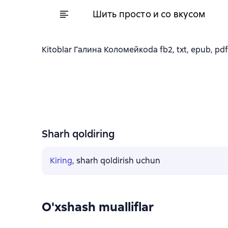
Шить просто и со вкусом
Kitoblar Галина Коломейкоda fb2, txt, epub, pdf 
Sharh qoldiring
Kiring
, sharh qoldirish uchun
O'xshash mualliflar