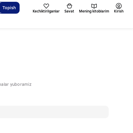
Topish
Kechiktirilganlar
Savat
Mening kitoblarim
Kirish
omalar yuboramiz