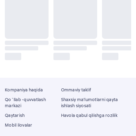
Kompaniya haqida
Ommaviy taklif
Qo`llab -quvvatlash
Shaxsiy ma'lumotlarni qayta
markazi
ishlash siyosati
Qaytarish
Havola qabul qilishga rozilik
Mobil ilovalar