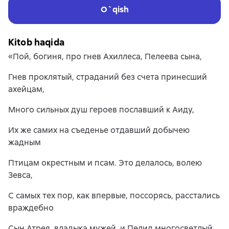
O`qish
Kitob haqida
«Пой, богиня, про гнев Ахиллеса, Пелеева сына,
Гнев проклятый, страданий без счета принесший
ахейцам,
Много сильных душ героев пославший к Аиду,
Их же самих на съеденье отдавший добычею
жадным
Птицам окрестным и псам. Это делалось, волею
Зевса,
С самых тех пор, как впервые, поссорясь, расстались
враждебно
Сын Атрея, владыка мужей, и Пелид многосветлый.