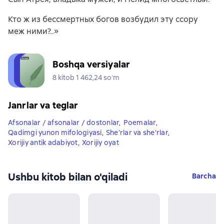
Кто ж из бессмертных богов возбудил эту ссору
меж ними?..»
Boshqa versiyalar
8 kitob 1 462,24 soʻm
Janrlar va teglar
Afsonalar / afsonalar / dostonlar
,
Poemalar
,
Qadimgi yunon mifologiyasi
,
She’rlar va she’rlar
,
Xorijiy antik adabiyot
,
Xorijiy oyat
Ushbu kitob bilan o'qiladi
Barcha