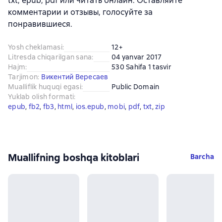
txt, epub, pdf или читать онлайн. Оставляйте
комментарии и отзывы, голосуйте за
понравившиеся.
Yosh cheklamasi
:
12+
Litresda chiqarilgan sana
:
04 yanvar 2017
Hajm
:
530 Sahifa 1 tasvir
Tarjimon
:
Викентий Вересаев
Mualliflik huquqi egasi
:
Public Domain
Yuklab olish formati
:
epub
, 
fb2
, 
fb3
, 
html
, 
ios.epub
, 
mobi
, 
pdf
, 
txt
, 
zip
Muallifning boshqa kitoblari
Barcha