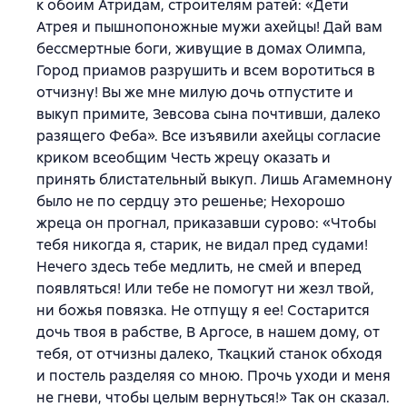
к обоим Атридам, строителям ратей: «Дети
Атрея и пышнопоножные мужи ахейцы! Дай вам
бессмертные боги, живущие в домах Олимпа,
Город приамов разрушить и всем воротиться в
отчизну! Вы же мне милую дочь отпустите и
выкуп примите, Зевсова сына почтивши, далеко
разящего Феба». Все изъявили ахейцы согласие
криком всеобщим Честь жрецу оказать и
принять блистательный выкуп. Лишь Агамемнону
было не по сердцу это решенье; Нехорошо
жреца он прогнал, приказавши сурово: «Чтобы
тебя никогда я, старик, не видал пред судами!
Нечего здесь тебе медлить, не смей и вперед
появляться! Или тебе не помогут ни жезл твой,
ни божья повязка. Не отпущу я ее! Состарится
дочь твоя в рабстве, В Аргосе, в нашем дому, от
тебя, от отчизны далеко, Ткацкий станок обходя
и постель разделяя со мною. Прочь уходи и меня
не гневи, чтобы целым вернуться!» Так он сказал.