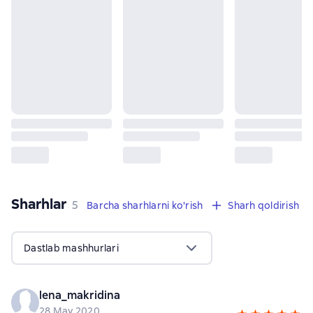
Sharhlar
,
5 sharhlar
5
Barcha sharhlarni ko'rish
Sharh qoldirish
Dastlab mashhurlari
lena_makridina
28 May 2020