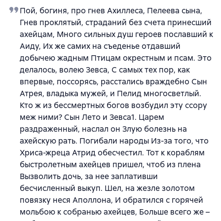
Пой, богиня, про гнев Ахиллеса, Пелеева сына,
Гнев проклятый, страданий без счета принесший
ахейцам, Много сильных душ героев пославший к
Аиду, Их же самих на съеденье отдавший
добычею жадным Птицам окрестным и псам. Это
делалось, волею Зевса, С самых тех пор, как
впервые, поссорясь, расстались враждебно Сын
Атрея, владыка мужей, и Пелид многосветлый.
Кто ж из бессмертных богов возбудил эту ссору
меж ними? Сын Лето и Зевса1. Царем
раздраженный, наслал он Злую болезнь на
ахейскую рать. Погибали народы Из-за того, что
Хриса-жреца Атрид обесчестил. Тот к кораблям
быстролетным ахейцев пришел, чтоб из плена
Вызволить дочь, за нее заплативши
бесчисленный выкуп. Шел, на жезле золотом
повязку неся Аполлона, И обратился с горячей
мольбою к собранью ахейцев, Больше всего же –