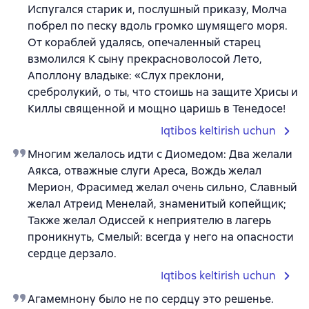
Испугался старик и, послушный приказу, Молча
побрел по песку вдоль громко шумящего моря.
От кораблей удалясь, опечаленный старец
взмолился К сыну прекрасноволосой Лето,
Аполлону владыке: «Слух преклони,
сребролукий, о ты, что стоишь на защите Хрисы и
Киллы священной и мощно царишь в Тенедосе!
Iqtibos keltirish uchun
Многим желалось идти с Диомедом: Два желали
Аякса, отважные слуги Ареса, Вождь желал
Мерион, Фрасимед желал очень сильно, Славный
желал Атреид Менелай, знаменитый копейщик;
Также желал Одиссей к неприятелю в лагерь
проникнуть, Смелый: всегда у него на опасности
сердце дерзало.
Iqtibos keltirish uchun
Агамемнону было не по сердцу это решенье.