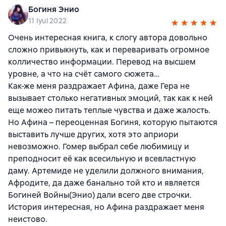
Богиня Энио
11 Iyul 2022
Очень интересная книга, к слогу автора довольно
сложно привыкнуть, как и переваривать огромное
колличество информации. Перевод на высшем
уровне, а что на счёт самого сюжета…
Как-же меня раздражает Афина, даже Гера не
вызывает столько негативных эмоций, так как к ней
еще можео питать теплые чувства и даже жалость.
Но Афина – переоценная Богиня, которую пытаются
выставить лучше других, хотя это априори
невозможно. Гомер выбрал себе любимицу и
преподносит её как всесильную и всевластную
даму. Артемиде не уделили должного внимания,
Афродите, да даже банально той кто и является
Богиней Войны(Энио) дали всего две строчки.
История интересная, но Афина раздражает меня
неистово.