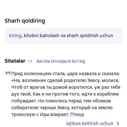
Sharh qoldiring
Kiring
, kitobni baholash va sharh qoldirish uchun
Sitatalar
14
Barcha tirnoqlarni ko'ring
Пред колесницею стала, царя назвала и сказала:
«На, возлияние сделай родителю Зевсу, молися,
Чтоб от врагов ты домой воротился, уж раз тебя
дух твой, Как я ни против того, идти к кораблям
побуждает. Но помолись перед тем облаков
собирателю черных Зевсу, который на землю
троянскую с Иды взирает. Птицу
Iqtibos keltirish uchun