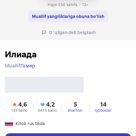
Hajm 530 sahifa
12+
Muallif yangiliklariga obuna bo‘lish
O`qilgan deb belgilash
Илиада
Muallif
Гомер
4,6
4,2
5
14
133 baho
5473 baho
sharhlar
iqtiboslar
Kitob rus tilida