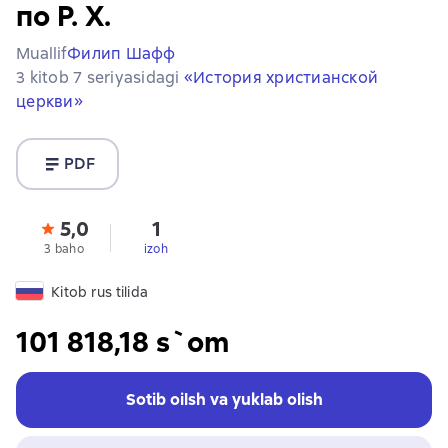
по Р. Х.
Muallif
Филип Шафф
3 kitob 7 seriyasidagi
«История христианской
церкви»
PDF
5,0
1
3 baho
izoh
Kitob rus tilida
101 818,18 s`om
Sotib oilsh va yuklab olish