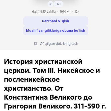
Matn
PDF
PDF
Hajm 955 sahifa
1910
yil
12+
Parchani o`qish
Muallif yangiliklariga obuna bo‘lish
O`qilgan deb belgilash
История христианской
церкви. Том III. Никейское и
посленикейское
христианство. От
Константина Великого до
Григория Великого. 311-590 г.