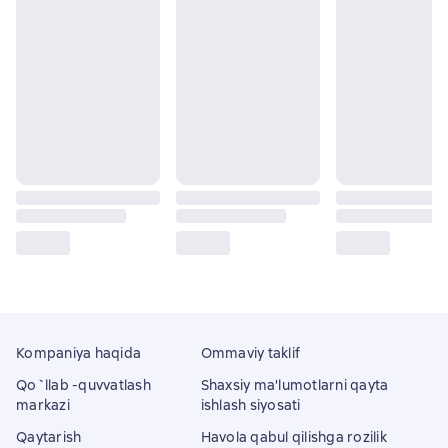
Kompaniya haqida
Ommaviy taklif
Qo`llab -quvvatlash
Shaxsiy ma'lumotlarni qayta
markazi
ishlash siyosati
Qaytarish
Havola qabul qilishga rozilik