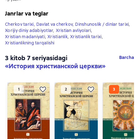
Janrlar va teglar
Cherkov tarixi
,
Davlat va cherkov
,
Dinshunoslik / dinlar tarixi
,
Xorijiy diniy adabiyotlar
,
Xristian avliyolari
,
Xristian madaniyati
,
Xristianlik
,
Xristianlik tarixi
,
Xristianlikning tarqalishi
3 kitob 7 seriyasidagi
Barcha
«История христианской церкви»