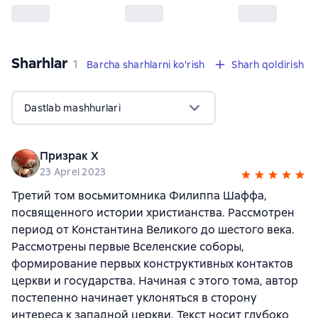
Sharhlar
,
1 sharh
1
Barcha sharhlarni ko'rish
Sharh qoldirish
Dastlab mashhurlari
Призрак Х
23 Aprel 2023
Третий том восьмитомника Филиппа Шаффа,
посвященного истории христианства. Рассмотрен
период от Константина Великого до шестого века.
Рассмотрены первые Вселенские соборы,
формирование первых конструктивных контактов
церкви и государства. Начиная с этого тома, автор
постепенно начинает уклоняться в сторону
интереса к западной церкви. Текст носит глубоко