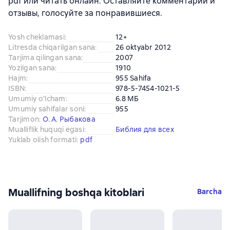
pdf или читать онлайн. Оставляйте комментарии и
отзывы, голосуйте за понравившиеся.
Yosh cheklamasi
:
12+
Litresda chiqarilgan sana
:
26 oktyabr 2012
Tarjima qilingan sana
:
2007
Yozilgan sana
:
1910
Hajm
:
955 Sahifa
ISBN
:
978-5-7454-1021-5
Umumiy o'lcham
:
6.8 МБ
Umumiy sahifalar soni
:
955
Tarjimon
:
О. А. Рыбакова
Mualliflik huquqi egasi
:
Библия для всех
Yuklab olish formati
:
pdf
Muallifning boshqa kitoblari
Barcha