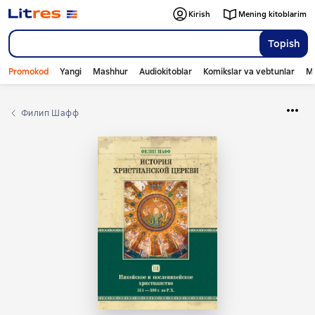
Kirish
Mening kitoblarim
Topish
Promokod
Yangi
Mashhur
Audiokitoblar
Komikslar va vebtunlar
Mo
Филип Шафф