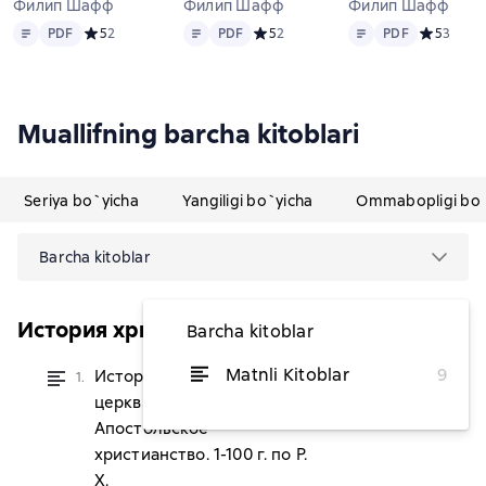
Филип Шафф
Филип Шафф
Филип Шафф
Matn
PDF
Matn
PDF
Matn
PDF
PDF
Средний рейтинг 5 на основе 2 оценок
5
2
PDF
Средний рейтинг 5 на основе 2 оце
5
2
PDF
Средний р
5
3
Muallifning barcha kitoblari
Seriya bo`yicha
Yangiligi bo`yicha
Ommabopligi bo`
Barcha kitoblar
История христианской церкви
Barcha kitoblar
Matnli Kitoblar
9
История христианской
1.
dan 102 459,02 soʻm
церкви. Том I.
Апостольское
христианство. 1-100 г. по Р.
Х.