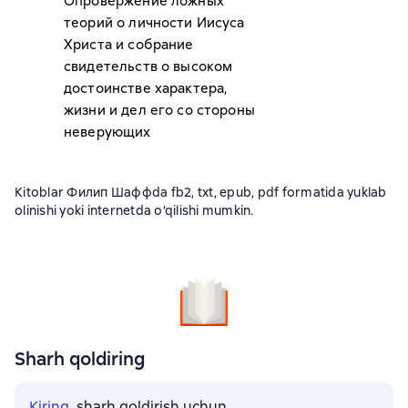
Опровержение ложных
теорий о личности Иисуса
Христа и собрание
свидетельств о высоком
достоинстве характера,
жизни и дел его со стороны
неверующих
Kitoblar Филип Шаффda fb2, txt, epub, pdf formatida yuklab
olinishi yoki internetda o'qilishi mumkin.
Sharh qoldiring
Kiring
, sharh qoldirish uchun