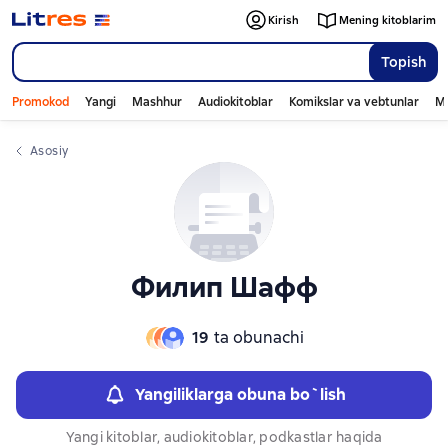
Слайдер с книгами
Kirish
Mening kitoblarim
Topish
Promokod
Yangi
Mashhur
Audiokitoblar
Komikslar va vebtunlar
Mo
Asosiy
Филип Шафф
19
ta obunachi
Yangiliklarga obuna bo`lish
Yangi kitoblar, audiokitoblar, podkastlar haqida