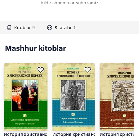
bildirishnomalar yuboramiz
Kitoblar
9
Sitatalar
1
Mashhur kitoblar
История христианской церкви. Том VII. Современное христ
История христианской церкви. Том VI
История христиан