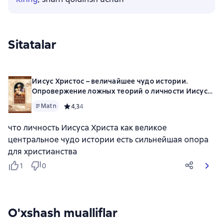
Sitatalar
Иисус Христос – величайшее чудо истории.
Опровержение ложных теорий о личности Иисуса
Христа и собрание свидетельств о высоком
Matn
Средний рейтинг 4,3 на основе 4 оценок
4,3
4
достоинстве характера, жизни и дел его со
стороны неверующих
что личность Иисуса Христа как великое
центральное чудо истории есть сильнейшая опора
для христианства
1
0
O'xshash mualliflar