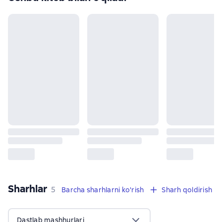
Sharhlar
,
5 sharhlar
5
Barcha sharhlarni ko'rish
Sharh qoldirish
Dastlab mashhurlari