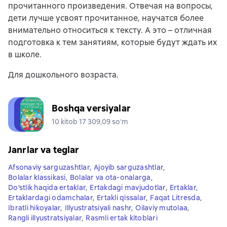
прочитанного произведения. Отвечая на вопросы,
дети лучше усвоят прочитанное, научатся более
внимательно относиться к тексту. А это – отличная
подготовка к тем занятиям, которые будут ждать их
в школе.
Для дошкольного возраста.
Boshqa versiyalar
10 kitob 17 309,09 soʻm
Janrlar va teglar
Afsonaviy sarguzashtlar
,
Ajoyib sarguzashtlar
,
Bolalar klassikasi
,
Bolalar va ota-onalarga
,
Do'stlik haqida ertaklar
,
Ertakdagi mavjudotlar
,
Ertaklar
,
Ertaklardagi odamchalar
,
Ertakli qissalar
,
Faqat Litresda
,
Ibratli hikoyalar
,
Illyustratsiyali nashr
,
Oilaviy mutolaa
,
Rangli illyustratsiyalar
,
Rasmli ertak kitoblari