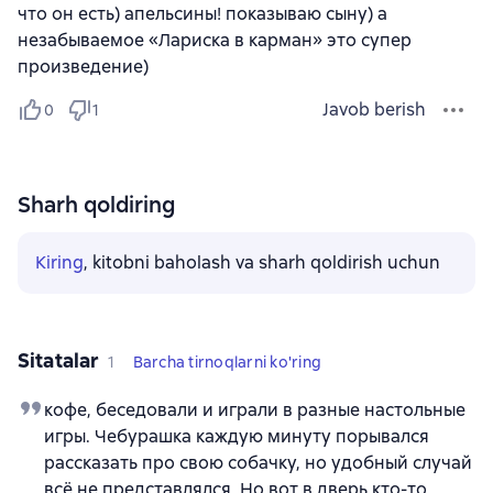
что он есть) апельсины! показываю сыну) а
незабываемое «Лариска в карман» это супер
произведение)
Javob berish
0
1
Sharh qoldiring
Kiring
, kitobni baholash va sharh qoldirish uchun
Sitatalar
1
Barcha tirnoqlarni ko'ring
кофе, беседовали и играли в разные настольные
игры. Чебурашка каждую минуту порывался
рассказать про свою собачку, но удобный случай
всё не представлялся. Но вот в дверь кто-то