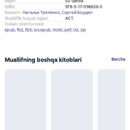
Hajm
:
50 Sahifa
ISBN
:
978-5-17-096636-3
Rassom
:
Наталья Трепенок
,
Сергей Бордюг
Mualliflik huquqi egasi
:
АСТ
Yuklab olish formati
:
epub
, 
fb2
, 
fb3
, 
ios.epub
, 
mobi
, 
pdf
, 
txt
, 
zip
Muallifning boshqa kitoblari
Barcha