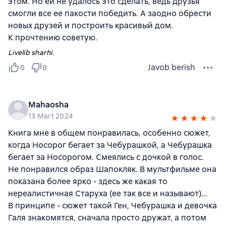
этом. Но ей не удалось это сделать, ведь друзья
смогли все ее пакости победить. А заодно обрести
новых друзей и построить красивый дом.
К прочтению советую.
Livelib sharhi.
Javob berish
0
0
Mahaosha
13 Mart 2024
Книга мне в общем понравилась, особенно сюжет,
когда Носорог бегает за Чебурашкой, а Чебурашка
бегает за Носорогом. Смеялись с дочкой в голос.
Не понравился образ Шапокляк. В мультфильме она
показана более ярко - здесь же какая то
нереалистичная Старуха (ее так все и называют)...
В принципе - сюжет такой Ген, Чебурашка и девочка
Галя знакомятся, сначала просто дружат, а потом