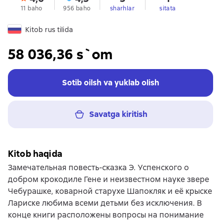
11 baho
956 baho
sharhlar
sitata
Kitob rus tilida
58 036,36 s`om
Sotib oilsh va yuklab olish
Savatga kiritish
Kitob haqida
Замечательная повесть-сказка Э. Успенского о
добром крокодиле Гене и неизвестном науке звере
Чебурашке, коварной старухе Шапокляк и её крыске
Лариске любима всеми детьми без исключения. В
конце книги расположены вопросы на понимание