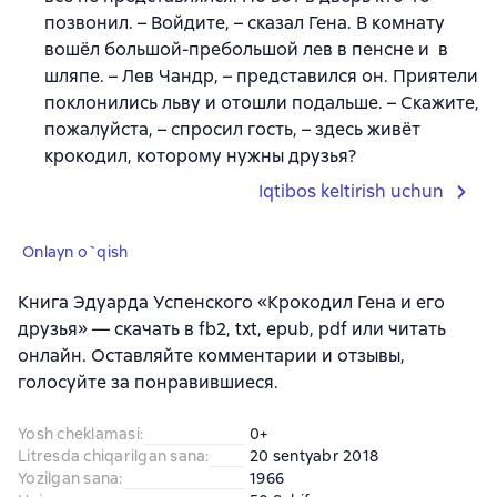
позвонил. – Войдите, – сказал Гена. В комнату
вошёл большой-пребольшой лев в пенсне и в
шляпе. – Лев Чандр, – представился он. Приятели
поклонились льву и отошли подальше. – Скажите,
пожалуйста, – спросил гость, – здесь живёт
крокодил, которому нужны друзья?
Iqtibos keltirish uchun
Onlayn o`qish
Книга Эдуарда Успенского «Крокодил Гена и его
друзья» — скачать в fb2, txt, epub, pdf или читать
онлайн. Оставляйте комментарии и отзывы,
голосуйте за понравившиеся.
Yosh cheklamasi
:
0+
Litresda chiqarilgan sana
:
20 sentyabr 2018
Yozilgan sana
:
1966