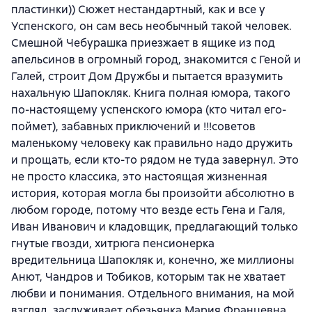
пластинки)) Сюжет нестандартный, как и все у
Успенского, он сам весь необычный такой человек.
Смешной Чебурашка приезжает в ящике из под
апельсинов в огромный город, знакомится с Геной и
Галей, строит Дом Дружбы и пытается вразумить
нахальную Шапокляк. Книга полная юмора, такого
по-настоящему успенского юмора (кто читал его-
поймет), забавных приключений и !!!советов
маленькому человеку как правильно надо дружить
и прощать, если кто-то рядом не туда завернул. Это
не просто классика, это настоящая жизненная
история, которая могла бы произойти абсолютно в
любом городе, потому что везде есть Гена и Галя,
Иван Иванович и кладовщик, предлагающий только
гнутые гвозди, хитрюга пенсионерка
вредительница Шапокляк и, конечно, же миллионы
Анют, Чандров и Тобиков, которым так не хватает
любви и понимания. Отдельного внимания, на мой
взгляд, заслуживает обезьянка Мария Францевна,