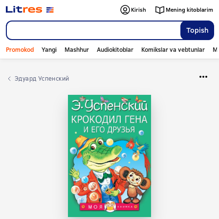
Kirish
Mening kitoblarim
Topish
Promokod
Yangi
Mashhur
Audiokitoblar
Komikslar va vebtunlar
Mo
Эдуард Успенский