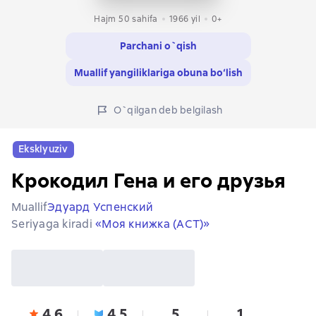
Hajm 50 sahifa
1966
yil
0+
Parchani o`qish
Muallif yangiliklariga obuna bo‘lish
O`qilgan deb belgilash
Eksklyuziv
Крокодил Гена и его друзья
Muallif
Эдуард Успенский
Seriyaga kiradi
«Моя книжка (АСТ)»
4,6
4,5
5
1