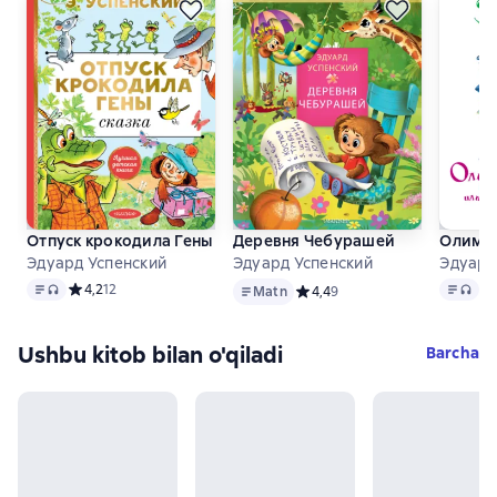
Отпуск крокодила Гены
Деревня Чебурашей
Олимпи
Эдуард Успенский
Эдуард Успенский
Эдуард
Matn
, audio format mavjud
Matn
Matn
, a
Средний рейтинг 4,2 на основе 12 оценок
4,2
12
Ср
Matn
Средний рейтинг 4,4 на основ
4,4
9
Ushbu kitob bilan o'qiladi
Barcha