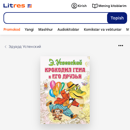
Kirish
Mening kitoblarim
Topish
Promokod
Yangi
Mashhur
Audiokitoblar
Komikslar va vebtunlar
Mo
Эдуард Успенский