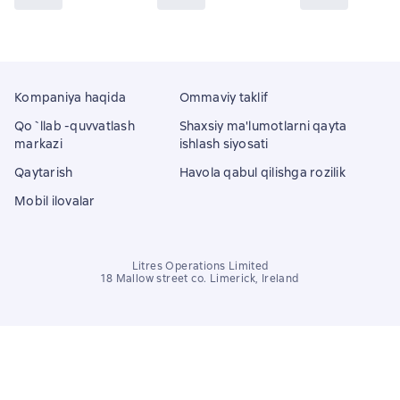
Kompaniya haqida
Ommaviy taklif
Qo`llab -quvvatlash
Shaxsiy ma'lumotlarni qayta
markazi
ishlash siyosati
Qaytarish
Havola qabul qilishga rozilik
Mobil ilovalar
Litres Operations Limited
18 Mallow street co. Limerick, Ireland