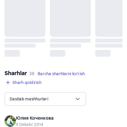
Sharhlar
,
38 sharhlar
38
Barcha sharhlarni ko'rish
Sharh qoldirish
Dastlab mashhurlari
Юлия Коченкова
9 Dekabr 2014