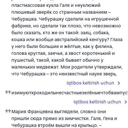
пластмассовая кукла Галя и неуклюжий
плюшевый зверёк со странным названием –
Чебурашка. Чебурашку сделали на игрушечной
фабрике, но сделали так плохо, что невозможно
было сказать, кто же он такой: заяц, собака,
кошка или вообще австралийский кенгуру? Глаза
у него были большие и жёлтые, как у филина,
голова круглая, заячья, а хвост коротенький и
пушистый, такой, какой бывает обычно у
маленьких медвежат. Мои родители утверждали,
что Чебурашка – это неизвестный науке зверь,
Iqtibos keltirish uchun
изимуюткрокодилынесчастныезелёныечтобвампус
Iqtibos keltirish uchun
Мария Францевна выглядели, словно они
пришли сюда прямо из химчистки. Галя, Гена и
Чебурашка втроём вышли на крыльцо. –