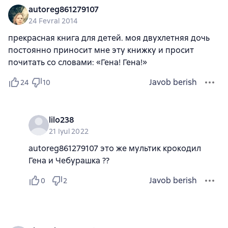
autoreg861279107
24 Fevral 2014
прекрасная книга для детей. моя двухлетняя дочь
постоянно приносит мне эту книжку и просит
почитать со словами: «Гена! Гена!»
Javob berish
24
10
lilo238
21 Iyul 2022
autoreg861279107 это же мультик крокодил
Гена и Чебурашка ??
Javob berish
0
2