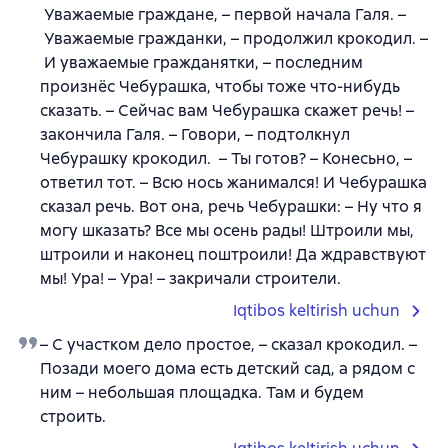
Уважаемые граждане, – первой начала Галя. –
Уважаемые гражданки, – продолжил крокодил. –
И уважаемые гражданятки, – последним
произнёс Чебурашка, чтобы тоже что-нибудь
сказать. – Сейчас вам Чебурашка скажет речь! –
закончила Галя. – Говори, – подтолкнул
Чебурашку крокодил. – Ты готов? – Конесьно, –
ответил тот. – Всю нось жанимался! И Чебурашка
сказал речь. Вот она, речь Чебурашки: – Ну что я
могу шказать? Все мы осень рады! Штроили мы,
штроили и наконец поштроили! Да ждравствуют
мы! Ура! – Ура! – закричали строители.
Iqtibos keltirish uchun
– С участком дело простое, – сказал крокодил. –
Позади моего дома есть детский сад, а рядом с
ним – небольшая площадка. Там и будем
строить.