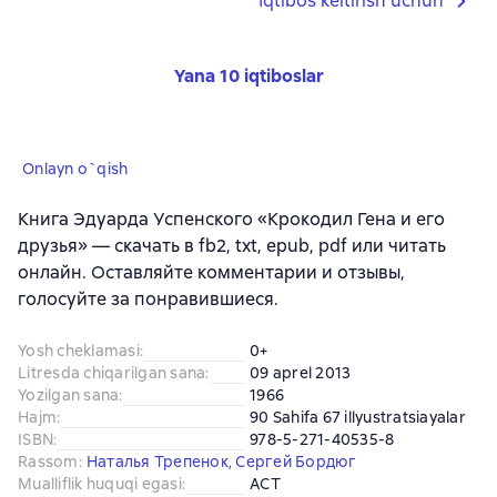
Iqtibos keltirish uchun
Yana 10 iqtiboslar
Onlayn o`qish
Книга Эдуарда Успенского «Крокодил Гена и его
друзья» — скачать в fb2, txt, epub, pdf или читать
онлайн. Оставляйте комментарии и отзывы,
голосуйте за понравившиеся.
Yosh cheklamasi
:
0+
Litresda chiqarilgan sana
:
09 aprel 2013
Yozilgan sana
:
1966
Hajm
:
90 Sahifa 67 illyustratsiayalar
ISBN
:
978-5-271-40535-8
Rassom
:
Наталья Трепенок
,
Сергей Бордюг
Mualliflik huquqi egasi
:
АСТ