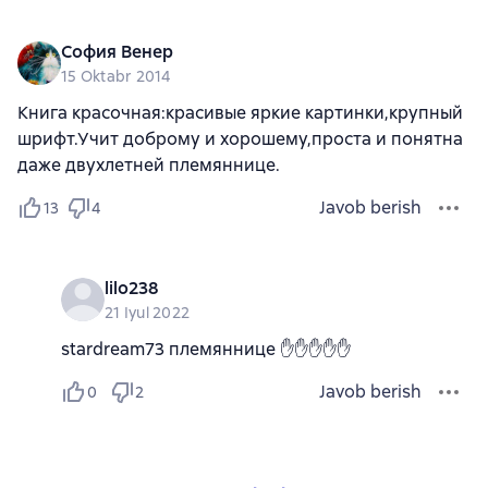
София Венер
15 Oktabr 2014
Книга красочная:красивые яркие картинки,крупный
шрифт.Учит доброму и хорошему,проста и понятна
даже двухлетней племяннице.
Javob berish
13
4
lilo238
21 Iyul 2022
stardream73 племяннице ✋✋✋✋✋
Javob berish
0
2