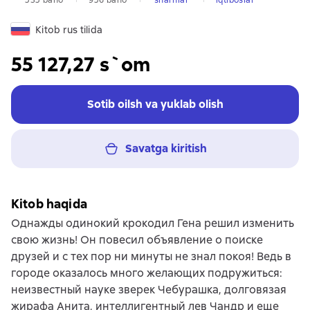
Kitob rus tilida
55 127,27 s`om
Sotib oilsh va yuklab olish
Savatga kiritish
Kitob haqida
Однажды одинокий крокодил Гена решил изменить
свою жизнь! Он повесил объявление о поиске
друзей и с тех пор ни минуты не знал покоя! Ведь в
городе оказалось много желающих подружиться:
неизвестный науке зверек Чебурашка, долговязая
жирафа Анита, интеллигентный лев Чандр и еще