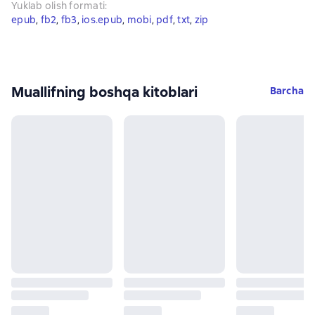
Yuklab olish formati
:
epub
, 
fb2
, 
fb3
, 
ios.epub
, 
mobi
, 
pdf
, 
txt
, 
zip
Muallifning boshqa kitoblari
Barcha