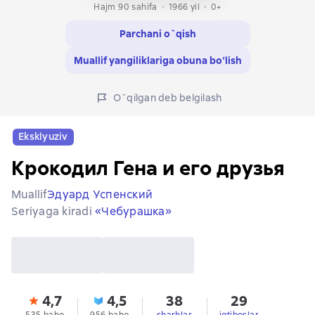
Hajm 90 sahifa
1966
yil
0+
Parchani o`qish
Muallif yangiliklariga obuna bo‘lish
O`qilgan deb belgilash
Eksklyuziv
Крокодил Гена и его друзья
Muallif
Эдуард Успенский
Seriyaga kiradi
«Чебурашка»
4,7
4,5
38
29
535 baho
956 baho
sharhlar
iqtiboslar