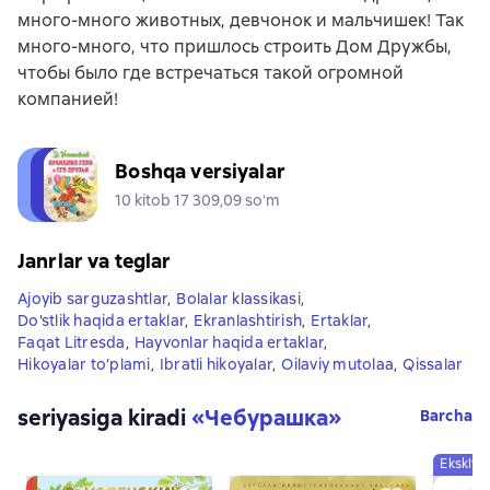
много-много животных, девчонок и мальчишек! Так
много-много, что пришлось строить Дом Дружбы,
чтобы было где встречаться такой огромной
компанией!
Boshqa versiyalar
10 kitob 17 309,09 soʻm
Janrlar va teglar
Ajoyib sarguzashtlar
,
Bolalar klassikasi
,
Do'stlik haqida ertaklar
,
Ekranlashtirish
,
Ertaklar
,
Faqat Litresda
,
Hayvonlar haqida ertaklar
,
Hikoyalar to‘plami
,
Ibratli hikoyalar
,
Oilaviy mutolaa
,
Qissalar
seriyasiga kiradi
«
Чебурашка
»
Barcha
Eksklyu