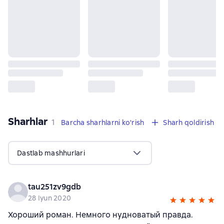
Sharhlar
,
1 sharh
1
Barcha sharhlarni ko'rish
Sharh qoldirish
Dastlab mashhurlari
tau251zv9gdb
28 Iyun 2020
Хороший роман. Немного нудноватый правда.