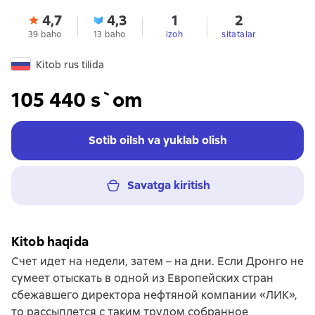
4,7
4,3
1
2
39 baho
13 baho
izoh
sitatalar
Kitob rus tilida
105 440 s`om
Sotib oilsh va yuklab olish
Savatga kiritish
Kitob haqida
Счет идет на недели, затем – на дни. Если Дронго не
сумеет отыскать в одной из Европейских стран
сбежавшего директора нефтяной компании «ЛИК»,
то рассыплется с таким трудом собранное