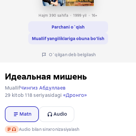
Hajm 390 sahifa
1999
yil
16+
Parchani o`qish
Muallif yangiliklariga obuna bo‘lish
O`qilgan deb belgilash
Идеальная мишень
Muallif
Чингиз Абдуллаев
29 kitob 118 seriyasidagi
«Дронго»
Matn
Audio
Matn
, audio format mavjud
Audio bilan sinxronizasiyalash