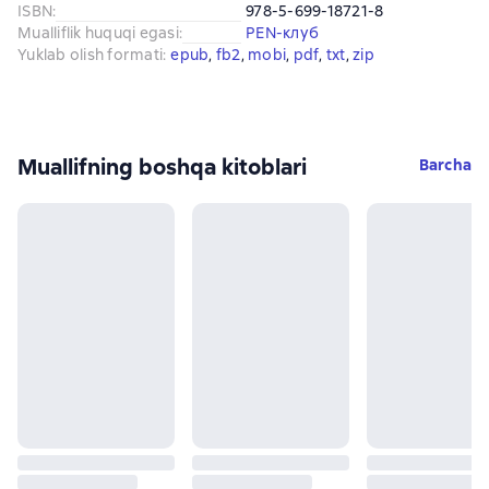
ISBN
:
978-5-699-18721-8
Mualliflik huquqi egasi
:
PEN-клуб
Yuklab olish formati
:
epub
, 
fb2
, 
mobi
, 
pdf
, 
txt
, 
zip
Muallifning boshqa kitoblari
Barcha