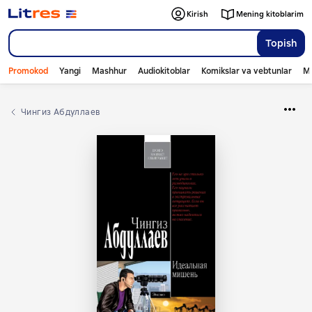
Kirish
Mening kitoblarim
Topish
Promokod
Yangi
Mashhur
Audiokitoblar
Komikslar va vebtunlar
Mo
Чингиз Абдуллаев