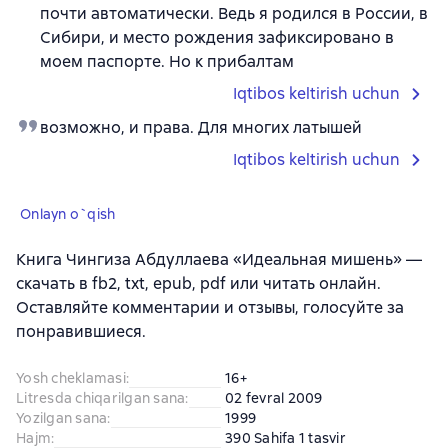
почти автоматически. Ведь я родился в России, в
Сибири, и место рождения зафиксировано в
моем паспорте. Но к прибалтам
Iqtibos keltirish uchun
возможно, и права. Для многих латышей
Iqtibos keltirish uchun
Onlayn o`qish
Книга Чингиза Абдуллаева «Идеальная мишень» —
скачать в fb2, txt, epub, pdf или читать онлайн.
Оставляйте комментарии и отзывы, голосуйте за
понравившиеся.
Yosh cheklamasi
:
16+
Litresda chiqarilgan sana
:
02 fevral 2009
Yozilgan sana
:
1999
Hajm
:
390 Sahifa 1 tasvir