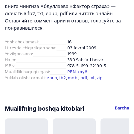
Книга Чингиза Абдуллаева «Фактор страха» —
скачать в fb2, txt, epub, pdf или читать онлайн.
Оставляйте комментарии и отзывы, голосуйте за
понравившиеся.
Yosh cheklamasi
:
16+
Litresda chiqarilgan sana
:
03 fevral 2009
Yozilgan sana
:
1999
Hajm
:
330 Sahifa 1 tasvir
ISBN
:
978-5-699-22190-5
Mualliflik huquqi egasi
:
PEN-клуб
Yuklab olish formati
:
epub
, 
fb2
, 
mobi
, 
pdf
, 
txt
, 
zip
Muallifning boshqa kitoblari
Barcha