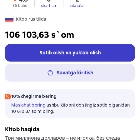
36 baho
sharhlar
sitatalar
Kitob rus tilida
106 103,63 s`om
Sotib oilsh va yuklab olish
Savatga kiritish
10% chegirma bering
Maslahat bering
ushbu kitobni do'stingiz sotib olganidan
10 610,37 soʻm oling.
Kitob haqida
Три миллиона долларов – не иголка, без следа