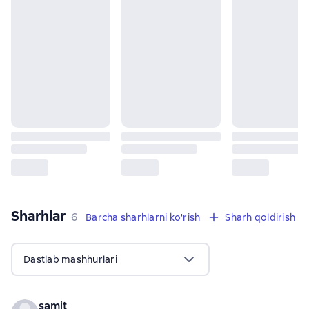
Sharhlar
,
6 sharhlar
6
Barcha sharhlarni ko'rish
Sharh qoldirish
Dastlab mashhurlari
samit