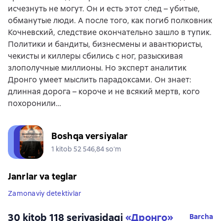
исчезнуть не могут. Он и есть этот след – убитые,
обманутые люди. А после того, как погиб полковник
Кочневский, следствие окончательно зашло в тупик.
Политики и бандиты, бизнесмены и авантюристы,
чекисты и киллеры сбились с ног, разыскивая
злополучные миллионы. Но эксперт аналитик
Дронго умеет мыслить парадоксами. Он знает:
длинная дорога – короче и не всякий мертв, кого
похоронили…
Boshqa versiyalar
1 kitob 52 546,84 soʻm
Janrlar va teglar
Zamonaviy detektivlar
30 kitob 118 seriyasidagi
«Дронго»
Barcha