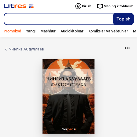
Kirish
Mening kitoblarim
Topish
Promokod
Yangi
Mashhur
Audiokitoblar
Komikslar va vebtunlar
Mo
Чингиз Абдуллаев