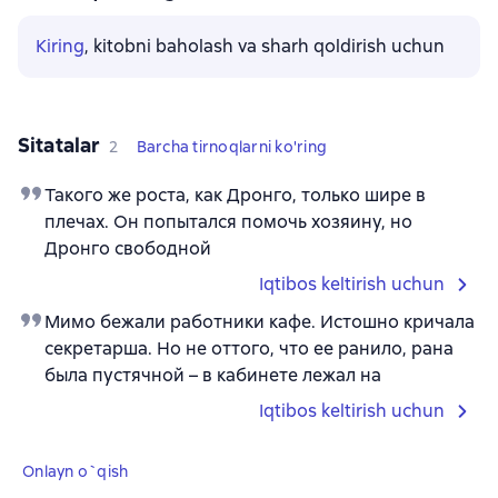
Kiring
, kitobni baholash va sharh qoldirish uchun
Sitatalar
2
Barcha tirnoqlarni ko'ring
Такого же роста, как Дронго, только шире в
плечах. Он попытался помочь хозяину, но
Дронго свободной
Iqtibos keltirish uchun
Мимо бежали работники кафе. Истошно кричала
секретарша. Но не оттого, что ее ранило, рана
была пустячной – в кабинете лежал на
Iqtibos keltirish uchun
Onlayn o`qish