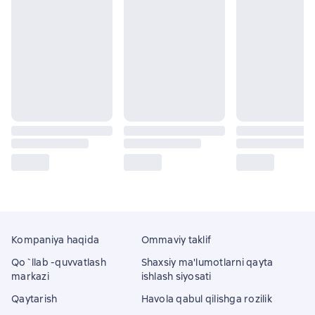
Kompaniya haqida
Ommaviy taklif
Qo`llab -quvvatlash
Shaxsiy ma'lumotlarni qayta
markazi
ishlash siyosati
Qaytarish
Havola qabul qilishga rozilik