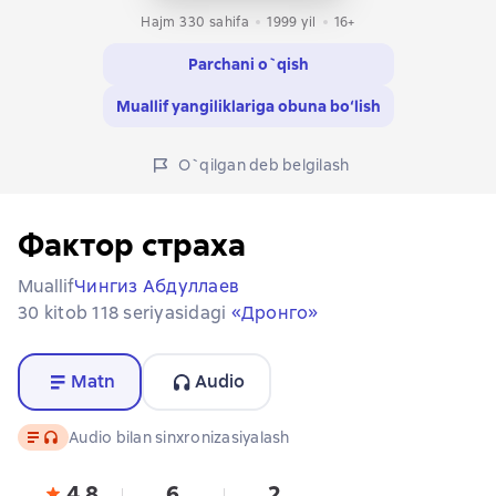
Hajm 330 sahifa
1999
yil
16+
Parchani o`qish
Muallif yangiliklariga obuna bo‘lish
O`qilgan deb belgilash
Фактор страха
Muallif
Чингиз Абдуллаев
30 kitob 118 seriyasidagi
«Дронго»
Matn
Audio
Matn
, audio format mavjud
Audio bilan sinxronizasiyalash
4,8
6
2