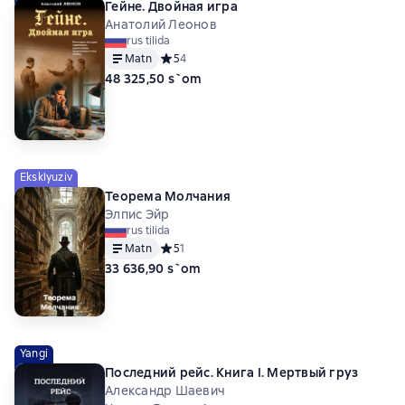
Гейне. Двойная игра
Анатолий Леонов
rus tilida
Matn
Средний рейтинг 5 на основе 4 оценок
5
4
48 325,50 s`om
Eksklyuziv
Теорема Молчания
Элпис Эйр
rus tilida
Matn
Средний рейтинг 5 на основе 1 оценок
5
1
33 636,90 s`om
Yangi
Последний рейс. Книга I. Мертвый груз
Александр Шаевич