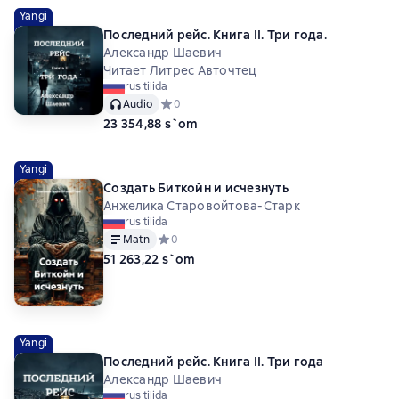
Yangi
Последний рейс. Книга II. Три года.
Александр Шаевич
Читает Литрес Авточтец
rus tilida
Audio
Средний рейтинг 0 на основе 0 оценок
0
23 354,88 s`om
Yangi
Создать Биткойн и исчезнуть
Анжелика Старовойтова-Старк
rus tilida
Matn
Средний рейтинг 0 на основе 0 оценок
0
51 263,22 s`om
Yangi
Последний рейс. Книга II. Три года
Александр Шаевич
rus tilida