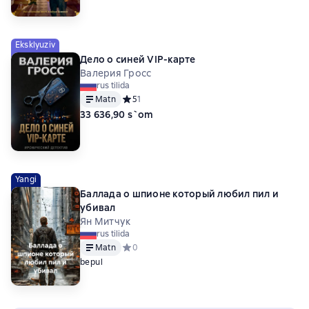
Eksklyuziv
Дело о синей VIP-карте
Валерия Гросс
rus tilida
Matn
Средний рейтинг 5 на основе 1 оценок
5
1
33 636,90 s`om
Yangi
Баллада о шпионе который любил пил и
убивал
Ян Митчук
rus tilida
Matn
Средний рейтинг 0 на основе 0 оценок
0
bepul