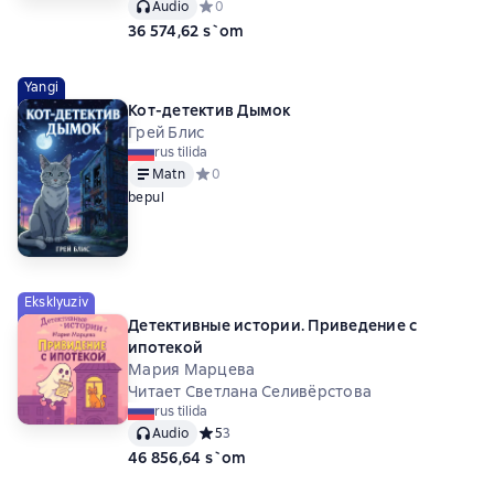
Audio
Средний рейтинг 0 на основе 0 оценок
0
36 574,62 s`om
Yangi
Кот-детектив Дымок
Грей Блис
rus tilida
Matn
Средний рейтинг 0 на основе 0 оценок
0
bepul
Eksklyuziv
Детективные истории. Приведение с
ипотекой
Мария Марцева
Читает Светлана Селивёрстова
rus tilida
Audio
Средний рейтинг 5 на основе 3 оценок
5
3
46 856,64 s`om