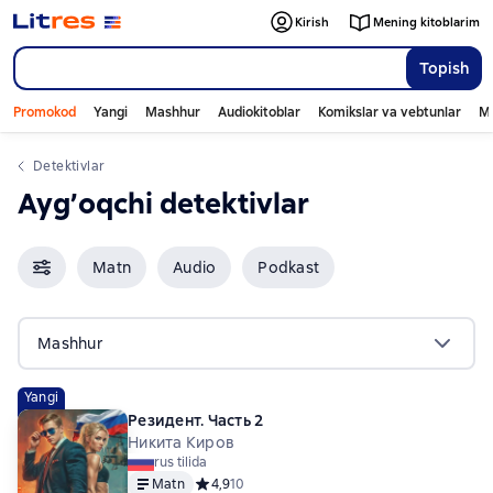
Kirish
Mening kitoblarim
Topish
Promokod
Yangi
Mashhur
Audiokitoblar
Komikslar va vebtunlar
Mo
detektivlar
ayg’oqchi detektivlar
Matn
Audio
Podkast
Mashhur
Yangi
Резидент. Часть 2
Никита Киров
rus tilida
Matn
Средний рейтинг 4,9 на основе 10 оценок
4,9
10