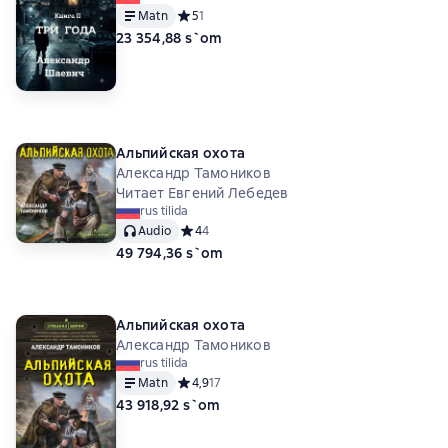
Matn
Средний рейтинг 5 на основе 1 оценок
5
1
23 354,88 s`om
Альпийская охота
Александр Тамоников
Читает Евгений Лебедев
rus tilida
Audio
Средний рейтинг 4 на основе 4 оценок
4
4
49 794,36 s`om
Альпийская охота
Александр Тамоников
rus tilida
Matn
Средний рейтинг 4,9 на основе 17 оценок
4,9
17
43 918,92 s`om