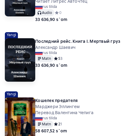
Читает Литрес Авточтец
rus tilida
Audio
Средний рейтинг 0 на основе 0 оценок
0
33 636,90 s`om
Yangi
Последний рейс. Книга I. Мертвый груз
Александр Шаевич
rus tilida
Matn
Средний рейтинг 5 на основе 3 оценок
5
3
33 636,90 s`om
Yangi
Кошелек предателя
Марджери Эллингем
Перевод Валентина Чепига
rus tilida
Matn
Средний рейтинг 2 на основе 1 оценок
2
1
58 607,52 s`om