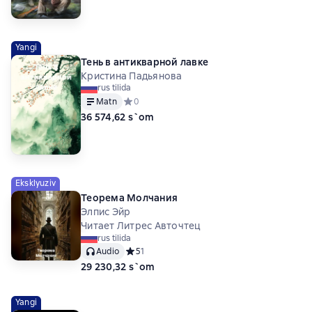
Yangi
Тень в антикварной лавке
Кристина Падьянова
rus tilida
Matn
Средний рейтинг 0 на основе 0 оценок
0
36 574,62 s`om
Eksklyuziv
Теорема Молчания
Элпис Эйр
Читает Литрес Авточтец
rus tilida
Audio
Средний рейтинг 5 на основе 1 оценок
5
1
29 230,32 s`om
Yangi