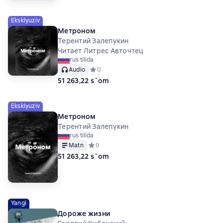
Eksklyuziv
Метроном
Терентий Залепукин
Читает Литрес Авточтец
rus tilida
Audio
Средний рейтинг 0 на основе 0 оценок
0
51 263,22 s`om
Eksklyuziv
Метроном
Терентий Залепукин
rus tilida
Matn
Средний рейтинг 0 на основе 0 оценок
0
51 263,22 s`om
Yangi
Дороже жизни