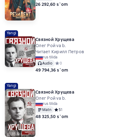
26 292,60 s`om
Yangi
Связной Хрущева
Олег Рой va b.
Читает Кирилл Петров
rus tilida
Audio
Средний рейтинг 0 на основе 0 оценок
0
49 794,36 s`om
Yangi
Связной Хрущева
Олег Рой va b.
rus tilida
Matn
Средний рейтинг 5 на основе 1 оценок
5
1
48 325,50 s`om