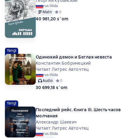
Георгий Кубанский
rus tilida
Matn
Средний рейтинг 0 на основе 0 оценок
0
40 981,20 s`om
Yangi
Одинокий демон и Беглая невеста
Константин Бобринецкий
Читает Литрес Авточтец
rus tilida
Audio
Средний рейтинг 0 на основе 0 оценок
0
30 699,18 s`om
Yangi
Последний рейс. Книга III. Шесть часов
молчания
Александр Шаевич
Читает Литрес Авточтец
rus tilida