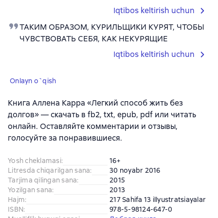
Iqtibos keltirish uchun
ТАКИМ ОБРАЗОМ, КУРИЛЬЩИКИ КУРЯТ, ЧТОБЫ
ЧУВСТВОВАТЬ СЕБЯ, КАК НЕКУРЯЩИЕ
Iqtibos keltirish uchun
Onlayn o`qish
Книга Аллена Карра «Легкий способ жить без
долгов» — скачать в fb2, txt, epub, pdf или читать
онлайн. Оставляйте комментарии и отзывы,
голосуйте за понравившиеся.
Yosh cheklamasi
:
16+
Litresda chiqarilgan sana
:
30 noyabr 2016
Tarjima qilingan sana
:
2015
Yozilgan sana
:
2013
Hajm
:
217 Sahifa 13 illyustratsiayalar
ISBN
:
978-5-98124-647-0