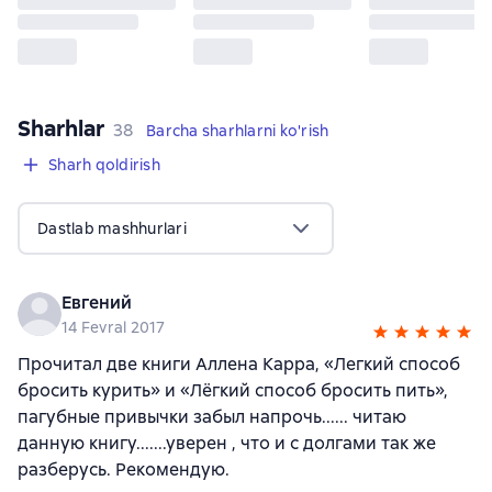
Sharhlar
,
38 sharhlar
38
Barcha sharhlarni ko'rish
Sharh qoldirish
Dastlab mashhurlari
Евгений
14 Fevral 2017
Прочитал две книги Аллена Карра, «Легкий способ
бросить курить» и «Лёгкий способ бросить пить»,
пагубные привычки забыл напрочь...... читаю
данную книгу.......уверен , что и с долгами так же
разберусь. Рекомендую.