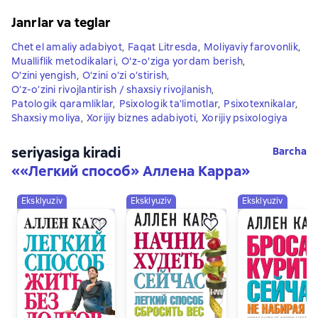
Janrlar va teglar
Chet el amaliy adabiyot
,
Faqat Litresda
,
Moliyaviy farovonlik
,
Mualliflik metodikalari
,
O'z-o'ziga yordam berish
,
O'zini yengish
,
O‘zini o‘zi o‘stirish
,
O’z-o’zini rivojlantirish / shaxsiy rivojlanish
,
Patologik qaramliklar
,
Psixologik ta’limotlar
,
Psixotexnikalar
,
Shaxsiy moliya
,
Xorijiy biznes adabiyoti
,
Xorijiy psixologiya
seriyasiga kiradi
Barcha
«
«Легкий способ» Аллена Карра
»
Eksklyuziv
Eksklyuziv
Eksklyuziv