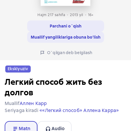
Hajm 217 sahifa
2013
yil
16+
Parchani o`qish
Muallif yangiliklariga obuna bo‘lish
O`qilgan deb belgilash
Eksklyuziv
Легкий способ жить без
долгов
Muallif
Аллен Карр
Seriyaga kiradi
««Легкий способ» Аллена Карра»
Matn
Audio