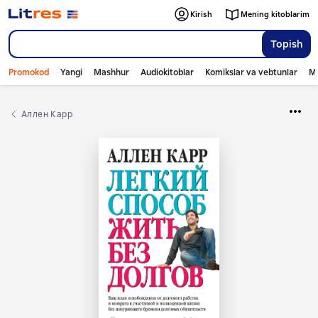
Kirish
Mening kitoblarim
Topish
Promokod
Yangi
Mashhur
Audiokitoblar
Komikslar va vebtunlar
Mo
Аллен Карр