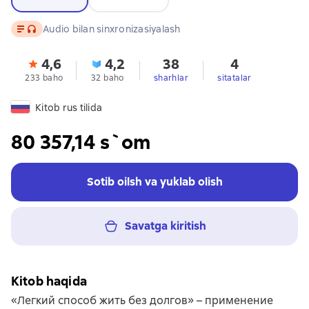
Matn
, audio format mavjud
Audio bilan sinxronizasiyalash
4,6
4,2
38
4
233 baho
32 baho
sharhlar
sitatalar
Kitob rus tilida
80 357,14 s`om
Sotib oilsh va yuklab olish
Savatga kiritish
Kitob haqida
«Легкий способ жить без долгов» – применение