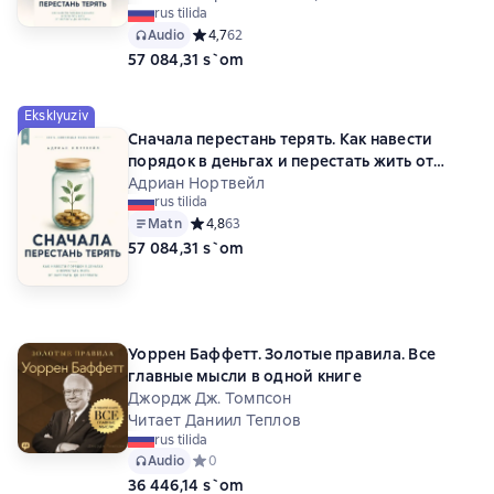
rus tilida
Audio
Средний рейтинг 4,7 на основе 62 оценок
4,7
62
57 084,31 s`om
Eksklyuziv
Сначала перестань терять. Как навести
порядок в деньгах и перестать жить от
зарплаты до зарплаты
Адриан Нортвейл
rus tilida
Matn
Средний рейтинг 4,8 на основе 63 оценок
4,8
63
57 084,31 s`om
Уоррен Баффетт. Золотые правила. Все
главные мысли в одной книге
Джордж Дж. Томпсон
Читает Даниил Теплов
rus tilida
Audio
Средний рейтинг 0 на основе 0 оценок
0
36 446,14 s`om