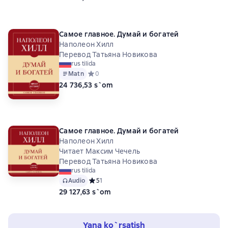
Самое главное. Думай и богатей
Наполеон Хилл
Перевод Татьяна Новикова
rus tilida
Matn
Средний рейтинг 0 на основе 0 оценок
0
24 736,53 s`om
Самое главное. Думай и богатей
Наполеон Хилл
Читает Максим Чечель
Перевод Татьяна Новикова
rus tilida
Audio
Средний рейтинг 5 на основе 1 оценок
5
1
29 127,63 s`om
Yana ko`rsatish