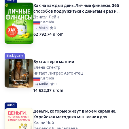
Хак на каждый день. Личные финансы. 365
способов подружиться с деньгами раз и
навсегда
Дэниэл Лейн
rus tilida
Matn
Средний рейтинг 0 на основе 0 оценок
0
62 792,74 s`om
Eksklyuziv
Бухгалтер в мантии
Елена Спектр
Читает Литрес Авточтец
rus tilida
Audio
Средний рейтинг 0 на основе 0 оценок
0
14 622,37 s`om
Yangi
Деньги, которые живут в моем кармане.
Корейская методика мышления для
достижения безумного богатства
Келли Чой
Перевод Е. Бильдаева