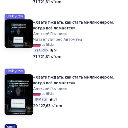
71 721,31 s`om
Eksklyuziv
«Хватит ждать: как стать миллионером,
когда всё ломается»
Алексей Головин
Читает Литрес Авточтец
rus tilida
Audio
Средний рейтинг 5 на основе 1 оценок
5
1
71 721,31 s`om
Eksklyuziv
«Хватит ждать: как стать миллионером,
когда всё ломается»
Алексей Головин
rus tilida
Matn
Средний рейтинг 5 на основе 1 оценок
5
1
29 127,63 s`om
Yangi