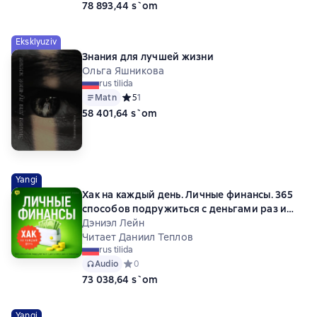
78 893,44 s`om
Eksklyuziv
Знания для лучшей жизни
Ольга Яшникова
rus tilida
Matn
Средний рейтинг 5 на основе 1 оценок
5
1
58 401,64 s`om
Yangi
Хак на каждый день. Личные финансы. 365
способов подружиться с деньгами раз и
навсегда
Дэниэл Лейн
Читает Даниил Теплов
rus tilida
Audio
Средний рейтинг 0 на основе 0 оценок
0
73 038,64 s`om
Yangi