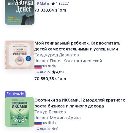
Matn
Средний рейтинг 4,8 на основе 2227 оценок
4,8
2227
73 038,64 s`om
Мой гениальный ребенок. Как воспитать
детей самостоятельными и успешными
Саидмурод Давлатов
Читает Павел Константиновский
rus tilida
Audio
Средний рейтинг 4,8 на основе 90 оценок
4,8
90
70 550,35 s`om
Eksklyuziv
Охотники за ИКСами. 12 моделей кратного
роста бизнеса и личного дохода
Тимур Беликов
Читает Можина Арина
rus tilida
Audio
Средний рейтинг 0 на основе 0 оценок
0