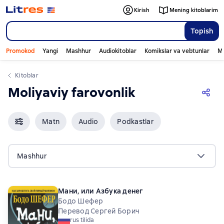
Kirish
Mening kitoblarim
Topish
Promokod
Yangi
Mashhur
Audiokitoblar
Komikslar va vebtunlar
Mo
Kitoblar
Moliyaviy farovonlik
Matn
Audio
Podkastlar
Mashhur
Мани, или Азбука денег
Бодо Шефер
Перевод Сергей Борич
rus tilida