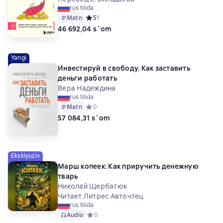
rus tilida
Matn
Средний рейтинг 5 на основе 1 оценок
5
1
46 692,04 s`om
Yangi
Инвестируй в свободу. Как заставить
деньги работать
Вера Надеждина
rus tilida
Matn
Средний рейтинг 0 на основе 0 оценок
0
57 084,31 s`om
Eksklyuziv
Марш копеек: Как приручить денежную
тварь
Николай Щербатюк
Читает Литрес Авточтец
rus tilida
Audio
Средний рейтинг 0 на основе 0 оценок
0