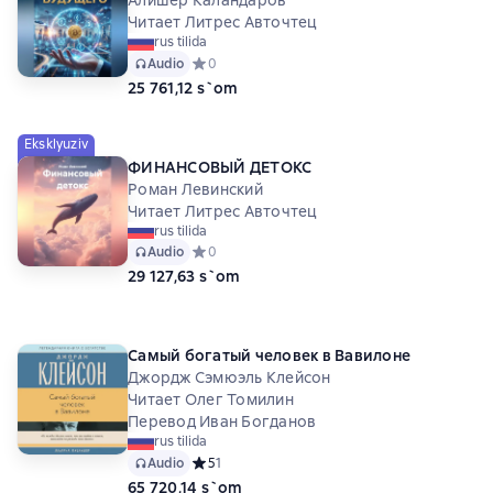
Читает Литрес Авточтец
rus tilida
Audio
Средний рейтинг 0 на основе 0 оценок
0
25 761,12 s`om
Eksklyuziv
ФИНАНСОВЫЙ ДЕТОКС
Роман Левинский
Читает Литрес Авточтец
rus tilida
Audio
Средний рейтинг 0 на основе 0 оценок
0
29 127,63 s`om
Самый богатый человек в Вавилоне
Джордж Сэмюэль Клейсон
Читает Олег Томилин
Перевод Иван Богданов
rus tilida
Audio
Средний рейтинг 5 на основе 1 оценок
5
1
65 720,14 s`om