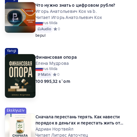
Что нужно знать о цифровом рубле?
Игорь Анатольевич Кох va b.
Читает Игорь Анатольевич Кох
rus tilida
Audio
Средний рейтинг 0 на основе 0 оценок
0
bepul
Yangi
Финансовая опора
Елена Мудрова
rus tilida
Matn
Средний рейтинг 0 на основе 0 оценок
0
100 995,32 s`om
Eksklyuziv
Сначала перестань терять. Как навести
порядок в деньгах и перестать жить от
зарплаты до зарплаты
Адриан Нортвейл
Читает Литрес Авточтец