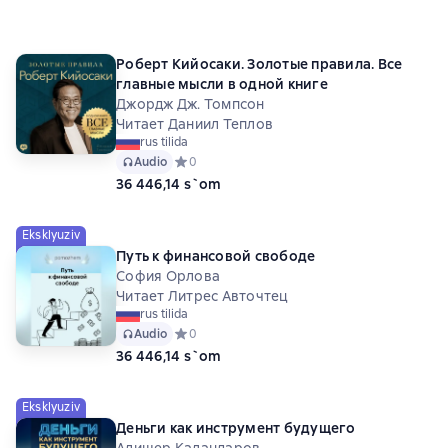
Роберт Кийосаки. Золотые правила. Все
главные мысли в одной книге
Джордж Дж. Томпсон
Читает Даниил Теплов
rus tilida
Audio
Средний рейтинг 0 на основе 0 оценок
0
36 446,14 s`om
Eksklyuziv
Путь к финансовой свободе
София Орлова
Читает Литрес Авточтец
rus tilida
Audio
Средний рейтинг 0 на основе 0 оценок
0
36 446,14 s`om
Eksklyuziv
Деньги как инструмент будущего
Алишер Каландаров