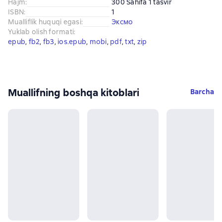
Hajm
:
300 Sahifa 1 tasvir
ISBN
:
1
Mualliflik huquqi egasi
:
Эксмо
Yuklab olish formati
:
epub
, 
fb2
, 
fb3
, 
ios.epub
, 
mobi
, 
pdf
, 
txt
, 
zip
Muallifning boshqa kitoblari
Barcha