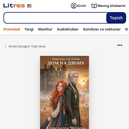
Kirish
Mening kitoblarim
Topish
Promokod
Yangi
Mashhur
Audiokitoblar
Komikslar va vebtunlar
Mo
Александра Черчень