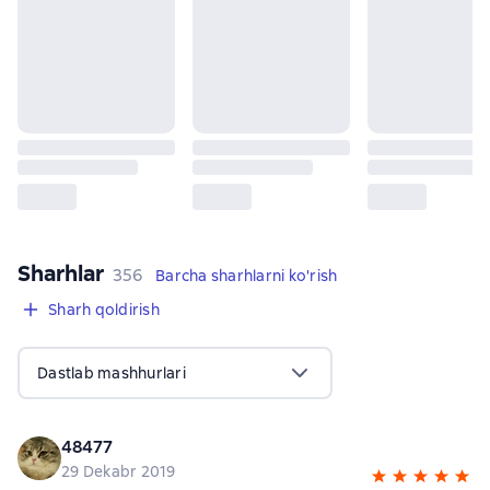
Sharhlar
,
356 sharhlar
356
Barcha sharhlarni ko'rish
Sharh qoldirish
Dastlab mashhurlari
48477
29 Dekabr 2019