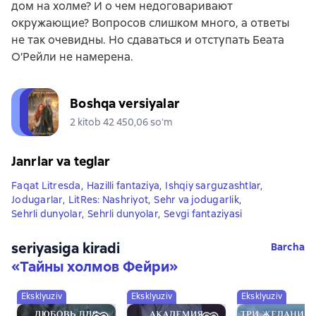
дом на холме? И о чем недоговаривают
окружающие? Вопросов слишком много, а ответы
не так очевидны. Но сдаваться и отступать Беата
О’Рейли не намерена.
Boshqa versiyalar
2 kitob 42 450,06 soʻm
Janrlar va teglar
Faqat Litresda
,
Hazilli fantaziya
,
Ishqiy sarguzashtlar
,
Jodugarlar
,
LitRes: Nashriyot
,
Sehr va jodugarlik
,
Sehrli dunyolar
,
Sehrli dunyolar
,
Sevgi fantaziyasi
seriyasiga kiradi
Barcha
«
Тайны холмов Фейри
»
Eksklyuziv
Eksklyuziv
Eksklyuziv