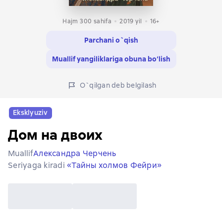
Hajm 300 sahifa
2019
yil
16+
Parchani o`qish
Muallif yangiliklariga obuna bo‘lish
O`qilgan deb belgilash
Eksklyuziv
Дом на двоих
Muallif
Александра Черчень
Seriyaga kiradi
«Тайны холмов Фейри»