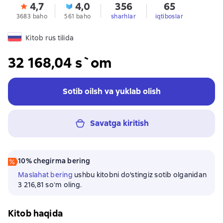
4,7
4,0
356
65
3683 baho
561 baho
sharhlar
iqtiboslar
Kitob rus tilida
32 168,04 s`om
Sotib oilsh va yuklab olish
Savatga kiritish
10% chegirma bering
Maslahat bering
ushbu kitobni do'stingiz sotib olganidan
3 216,81 soʻm oling.
Kitob haqida