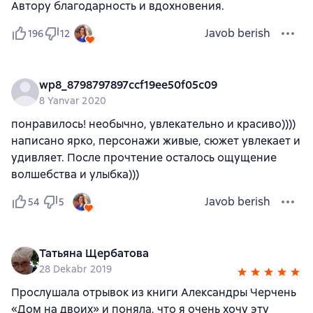
Автору благодарность и вдохновения.
Javob berish
196
12
wp8_8798797897ccf19ee50f05c09
8 Yanvar 2020
понравилось! необычно, увлекательно и красиво))))
написано ярко, персонажи живые, сюжет увлекает и
удивляет. После прочтение осталось ощущение
волшебства и улыбка)))
Javob berish
54
5
Татьяна Щербатова
28 Dekabr 2019
Прослушала отрывок из книги Александры Черчень
«Дом на двоих» и поняла, что я очень хочу эту