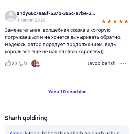
andy66c7aa8f-537b-395c-a7be-2c1e2a758b5b
4 Yanvar 2020
Замечательная, волшебная сказка в которую
погружаешься и не хочется выныривать обратно.
Надеюсь, автор порадует продолжением, ведь
король всё ещё не нашёл свою королеву))
Javob berish
20
2
Yana 10 sharhlar
Sharh qoldiring
Kiring
, kitobni baholash va sharh qoldirish uchun