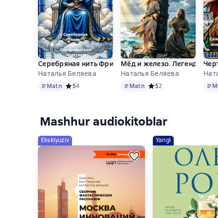
Серебряная нить Фригг. Скандинавские практики п
Мёд и железо. Лег
Чер
Наталья Беляева
Наталья Беляева
Нат
Matn
Matn
Matn
Matn
Средний рейтинг 5 на основе 4 оценок
5
4
Matn
Средний рейтинг 5 на о
5
2
M
Mashhur audiokitoblar
Eksklyuziv
Yangi