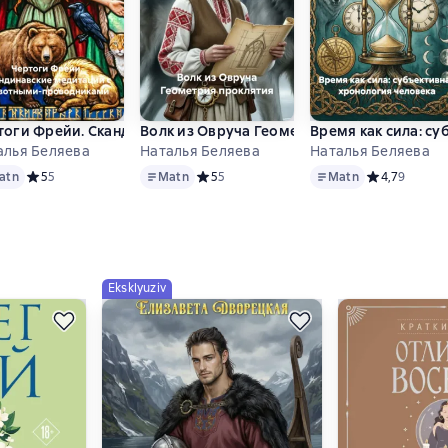
ринятия себя
енда о Святой Алле Готтской
тоги Фрейи. Скандинавские медитации с животными-провод
Волк из Овруча Геометрия проклятия
Время как сила: с
алья Беляева
Наталья Беляева
Наталья Беляева
Matn
Matn
снове 2 оценок
atn
Средний рейтинг 5 на основе 5 оценок
5
5
Matn
Средний рейтинг 5 на основе 5 оценок
5
5
Matn
Средний рейти
4,7
9
Eksklyuziv