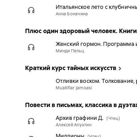
Итальянское лето с клубнич
Анна Боначина
Плюс один здоровый человек. Книги
Женский гормон. Программа и
Минди Пельц
Краткий курс тайных искусств
Отливки воском. Толкование,
Mualliflar jamoasi
Повести в письмах, классика в дуэта
Архив графини Д.
(Чтец)
Алексей Апухтин
Миллионы
(Чтец)