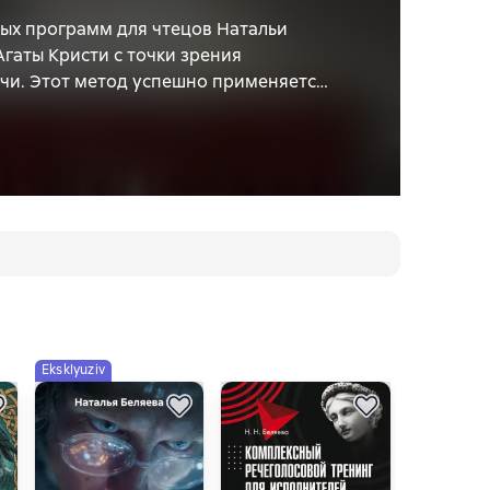
ных программ для чтецов Натальи
Агаты Кристи с точки зрения
ечи. Этот метод успешно применяется
 пример прочтения фрагментов
 педагогам дополнительного образования.
Eksklyuziv