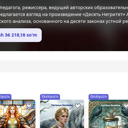
 педагога, режиссера, ведущей авторских образователь
едлагается взгляд на произведение «Десять Негритят» 
кого анализа, основанного на десяти законах устной р
ом высшем театральном образовании. Лекция содержит
ор будет полезен исполнителям, режиссерам, учащимся,
sh
36 218,18 soʻm
lyuziv
Eksklyuziv
Eksklyuziv