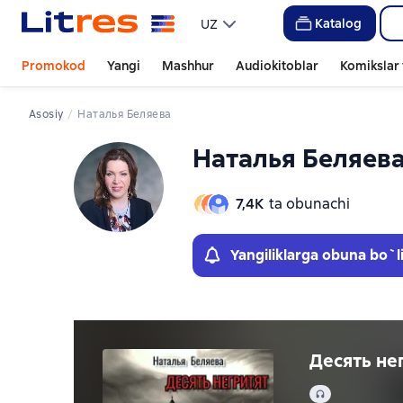
Слайдер с книгами
Слайдер с книгами
Katalog
UZ
Promokod
Yangi
Mashhur
Audiokitoblar
Komikslar 
Asosiy
Наталья Беляева
Наталья Беляев
7,4К
ta obunachi
Yangiliklarga obuna bo`l
Десять не
Audio