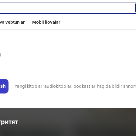
va vebtunlar
Mobil ilovalar
а
ish
Yangi kitoblar, audiokitoblar, podkastlar haqida bildirishn
гритят