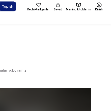
Topish
Kechiktirilganlar
Savat
Mening kitoblarim
Kirish
omalar yuboramiz