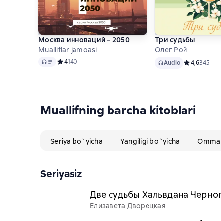
Москва инноваций – 2050
Три судьбы
Mualliflar jamoasi
Олег Рой
Audio
Audio
Средний рейтинг 4 на основе 140 оценок
4
140
Audio
Средний рейт
4,6
345
Muallifning barcha kitoblari
Seriya bo`yicha
Yangiligi bo`yicha
Ommabo
Seriyasiz
Две судьбы Хальвдана Черно
Елизавета Дворецкая