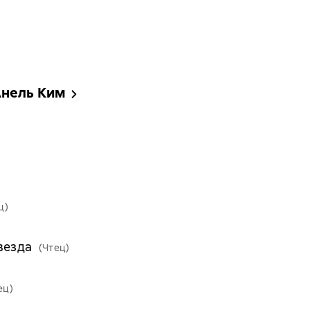
Анель Ким
ц)
везда
(Чтец)
ец)