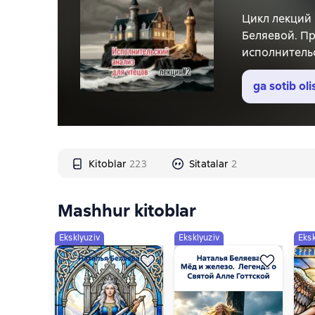
Цикл лекций
Беляевой. Пр
исполнительс
в современн
книги, разб
ga sotib oli
Kitoblar
223
Sitatalar
2
Mashhur kitoblar
Eksklyuziv
Eksklyuziv
Eksk