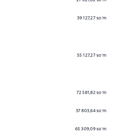
39 127,27 soʻm
55 127,27 soʻm
72 581,82 soʻm
37 803,64 soʻm
65 309,09 soʻm