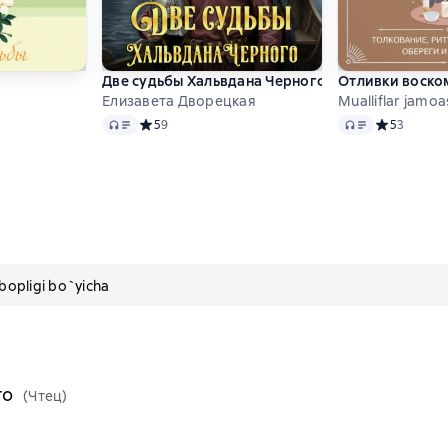
Две судьбы Хальвдана Черного
Отливки воском
Елизавета Дворецкая
Mualliflar jamoa
Audio
Audio
Средний рейтинг 5 на основе 9 оценок
5
9
Средний рей
5
3
инг 4,6 на основе 345 оценок
pligi bo`yicha
го
(Чтец)