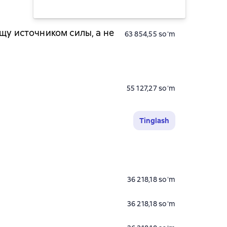
37 672,73 soʻm
щу источником силы, а не
63 854,55 soʻm
55 127,27 soʻm
Tinglash
36 218,18 soʻm
36 218,18 soʻm