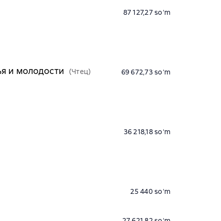
87 127,27 soʻm
ья и молодости
(Чтец)
69 672,73 soʻm
36 218,18 soʻm
25 440 soʻm
27 621,82 soʻm