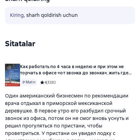
Kiring
, sharh qoldirish uchun
Sitatalar
Как работать по 4 часа в неделю и при этом не
торчать в офисе «от звонка до звонка», жить где
угодно и богатеть
Matn
Средний рейтинг 4,1 на основе 380 оценок
4,1
380
Один американский бизнесмен по рекомендации
врача отдыхал в приморской мексиканской
деревушке. В первое утро его разбудил срочный
звонок из офиса, потом он не смог вновь уснуть и
решил прогуляться по пристани, чтобы
проветриться. У пристани он увидел лодку с