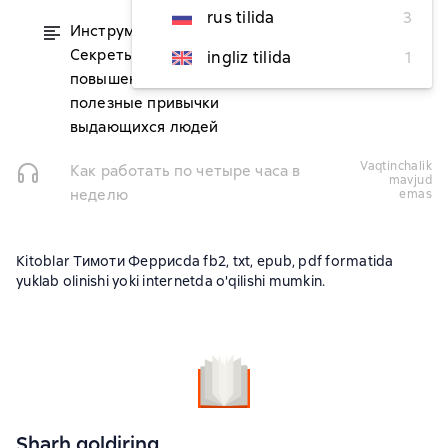
rus tilida
3
Инструменты гигантов.
dan 158 400 soʻm
Секреты успеха, приемы
ingliz tilida
1
повышения продуктивности и
полезные привычки
выдающихся людей
vaqtinchalik
Как работать по четыре часа в
mavjud
неделю
emas
Kitoblar Тимоти Феррисda fb2, txt, epub, pdf formatida
yuklab olinishi yoki internetda o'qilishi mumkin.
Sharh qoldiring