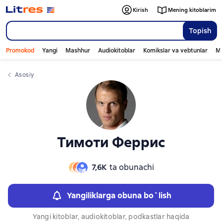
Слайдер с книгами
Слайдер с книгами
Kirish
Mening kitoblarim
Topish
Promokod
Yangi
Mashhur
Audiokitoblar
Komikslar va vebtunlar
Mo
Asosiy
Тимоти Феррис
7,6К
ta obunachi
Yangiliklarga obuna bo`lish
Yangi kitoblar, audiokitoblar, podkastlar haqida