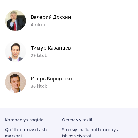
Валерий Доскин
4 kitob
Тимур Казанцев
29 kitob
Игорь Борщенко
36 kitob
Kompaniya haqida
Ommaviy taklif
Qo`llab -quvvatlash
Shaxsiy ma'lumotlarni qayta
markazi
ishlash siyosati