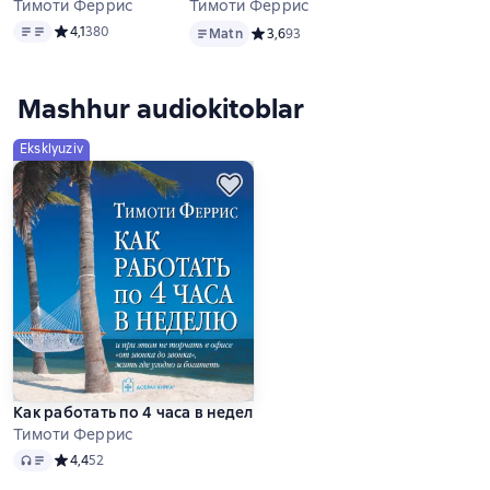
Тимоти Феррис
Тимоти Феррис
Matn
Matn
Средний рейтинг 4,1 на основе 380 оценок
4,1
380
Matn
Средний рейтинг 3,6 на основе 93 о
3,6
93
Mashhur audiokitoblar
Eksklyuziv
Как работать по 4 часа в неделю и при этом не торчать в офи
Тимоти Феррис
Audio
Средний рейтинг 4,4 на основе 52 оценок
4,4
52