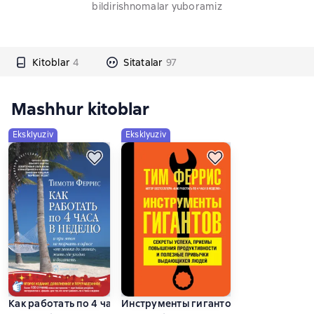
bildirishnomalar yuboramiz
Kitoblar
4
Sitatalar
97
Mashhur kitoblar
Eksklyuziv
Eksklyuziv
Как работать по 4 часа в неделю и при этом не торчать в офи
Инструменты гигантов. Секреты успе