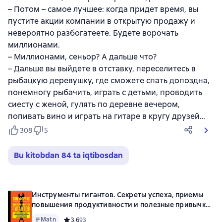
– Потом – самое лучшее: когда придет время, вы
пустите акции компании в открытую продажу и
невероятно разбогатеете. Будете ворочать
миллионами.
– Миллионами, сеньор? А дальше что?
– Дальше вы выйдете в отставку, переселитесь в
рыбацкую деревушку, где сможете спать допоздна,
понемногу рыбачить, играть с детьми, проводить
сиесту с женой, гулять по деревне вечером,
попивать вино и играть на гитаре в кругу друзей…
308
5
Bu kitobdan 84 ta iqtibosdan
Инструменты гигантов. Секреты успеха, приемы
повышения продуктивности и полезные привычки
выдающихся людей
Matn
Средний рейтинг 3,6 на основе 93 оценок
3,6
93