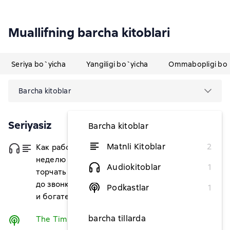
Muallifning barcha kitoblari
Seriya bo`yicha
Yangiligi bo`yicha
Ommabopligi bo`
Barcha kitoblar
Seriyasiz
Barcha kitoblar
Matnli Kitoblar
2
Как работать по 4 часа в
dan 119 127,27 soʻm
неделю и при этом не
Audiokitoblar
1
торчать в офисе «от звонка
до звонка», жить где угодно
Podkastlar
1
и богатеть
barcha tillarda
The Tim Ferriss Show
Tinglash