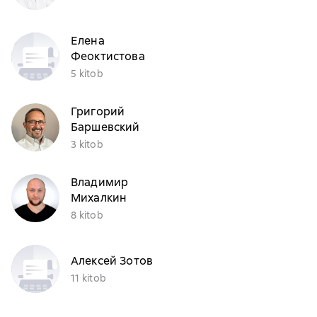
Елена
Феоктистова
5 kitob
Григорий
Баршевский
3 kitob
Владимир
Михалкин
8 kitob
Алексей Зотов
11 kitob