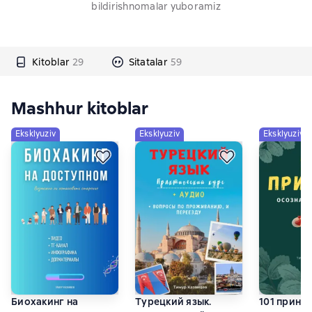
bildirishnomalar yuboramiz
Kitoblar
29
Sitatalar
59
Mashhur kitoblar
Eksklyuziv
Eksklyuziv
Eksklyuziv
Биохакинг на
Турецкий язык.
101 принц