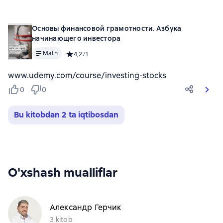
Основы финансовой грамотности. Азбука
начинающего инвестора
Matn
Средний рейтинг 4,2 на основе 71 оценок
4,2
71
www.udemy.com/course/investing-stocks
0
0
Bu kitobdan 2 ta iqtibosdan
O'xshash mualliflar
Александр Герчик
3 kitob