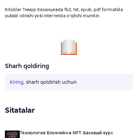
Kitoblar Тимур Казанцевda fb2, txt, epub, pdf formatida
yuklab olinishi yoki internetda o'qilishi mumkin.
Sharh qoldiring
Kiring
, sharh qoldirish uchun
Sitatalar
Технология Блокчейн и NFT. Базовый курс