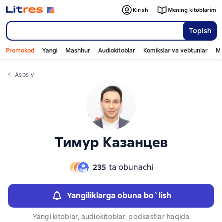
Слайдер с книгами
Слайдер с книгами
Kirish
Mening kitoblarim
Topish
Promokod
Yangi
Mashhur
Audiokitoblar
Komikslar va vebtunlar
Mo
Asosiy
Тимур Казанцев
235
ta obunachi
Yangiliklarga obuna bo`lish
Yangi kitoblar, audiokitoblar, podkastlar haqida