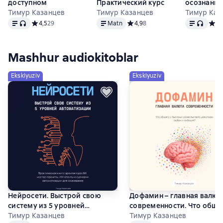
доступном
Практический курс
осознанно
Тимур Казанцев
Тимур Казанцев
Тимур Каз
Matn
, audio format mavjud
Matn
Matn
, audio
Средний рейтинг 4,5 на основе 29 оценок
4,5
29
Matn
Средний рейтинг 4,9 на основе 
4,9
8
Сред
4,
Mashhur audiokitoblar
Eksklyuziv
Eksklyuziv
Нейросети. Выстрой свою
Дофамин – главная валют
систему из 5 уровней
современности. Что обще
автоматизации
Тимур Казанцев
быстрых удовольствий,
Тимур Казанцев