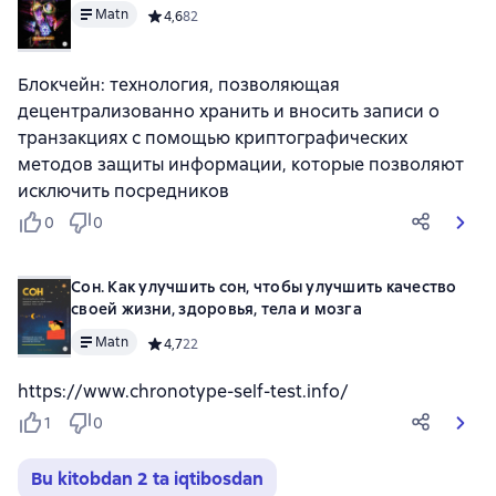
Matn
Средний рейтинг 4,6 на основе 82 оценок
4,6
82
Блокчейн: технология, позволяющая
децентрализованно хранить и вносить записи о
транзакциях с помощью криптографических
методов защиты информации, которые позволяют
исключить посредников
0
0
Сон. Как улучшить сон, чтобы улучшить качество
своей жизни, здоровья, тела и мозга
Matn
Средний рейтинг 4,7 на основе 22 оценок
4,7
22
https://www.chronotype-self-test.info/
1
0
Bu kitobdan 2 ta iqtibosdan