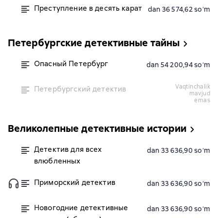
Преступление в десять карат
dan 36 574,62 soʻm
Петербургские детективные тайны
Опасный Петербург
dan 54 200,94 soʻm
vaqtinchalik
Петербургский детектив
mavjud
emas
Великолепные детективные истории
Детектив для всех
dan 33 636,90 soʻm
влюбленных
Приморский детектив
dan 33 636,90 soʻm
Новогодние детективные
dan 33 636,90 soʻm