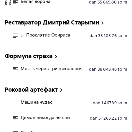
Белая ворона
dan 55 669,80 soʻm
Реставратор Дмитрий Старыгин
Проклятие Осириса
3.
dan 35 105,76 soʻm
Формула страха
Месть через три поколения
dan 38 043,48 soʻm
Роковой артефакт
Машина чудес
dan 1 467,39 soʻm
Демон никогда не спит
dan 51 263,22 soʻm