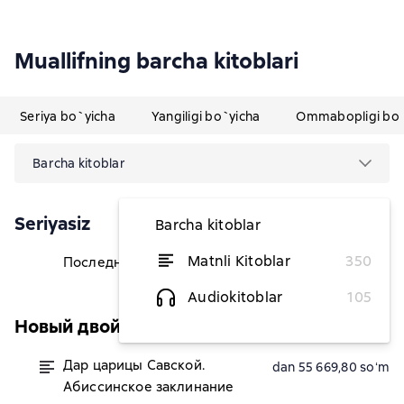
Muallifning barcha kitoblari
Seriya bo`yicha
Yangiligi bo`yicha
Ommabopligi bo`
Barcha kitoblar
Seriyasiz
Barcha kitoblar
Matnli Kitoblar
350
Последний ученик да Винчи
dan 32 168,04 soʻm
Audiokitoblar
105
Новый двойной артефакт & детектив
Дар царицы Савской.
dan 55 669,80 soʻm
Абиссинское заклинание