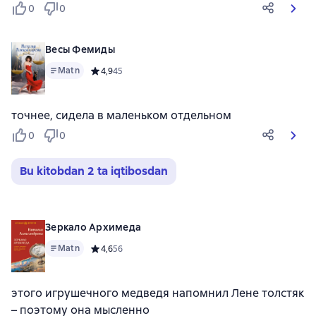
0
0
Весы Фемиды
Matn
Средний рейтинг 4,9 на основе 45 оценок
4,9
45
точнее, сидела в маленьком отдельном
0
0
Bu kitobdan 2 ta iqtibosdan
Зеркало Архимеда
Matn
Средний рейтинг 4,6 на основе 56 оценок
4,6
56
этого игрушечного медведя напомнил Лене толстяк
– поэтому она мысленно