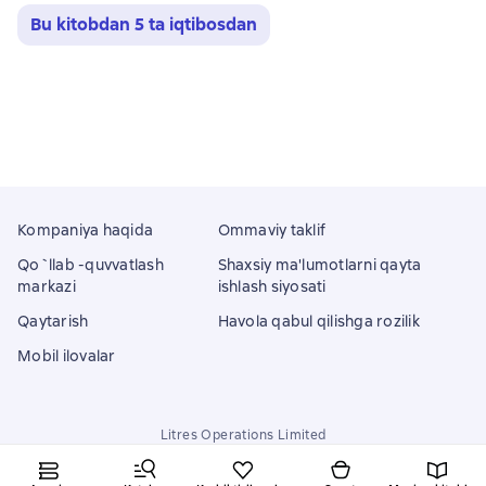
Bu kitobdan 5 ta iqtibosdan
Kompaniya haqida
Ommaviy taklif
Qo`llab -quvvatlash
Shaxsiy ma'lumotlarni qayta
markazi
ishlash siyosati
Qaytarish
Havola qabul qilishga rozilik
Mobil ilovalar
Litres Operations Limited
18 Mallow street co. Limerick, Ireland