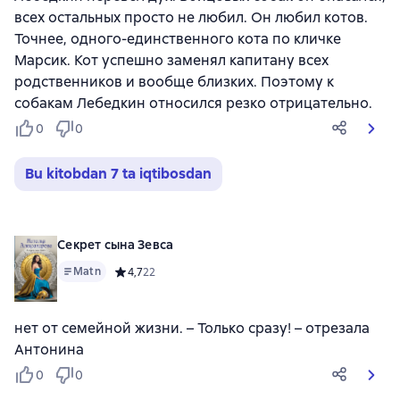
всех остальных просто не любил. Он любил котов.
Точнее, одного-единственного кота по кличке
Марсик. Кот успешно заменял капитану всех
родственников и вообще близких. Поэтому к
собакам Лебедкин относился резко отрицательно.
0
0
Bu kitobdan 7 ta iqtibosdan
Секрет сына Зевса
Matn
Средний рейтинг 4,7 на основе 22 оценок
4,7
22
нет от семейной жизни. – Только сразу! – отрезала
Антонина
0
0