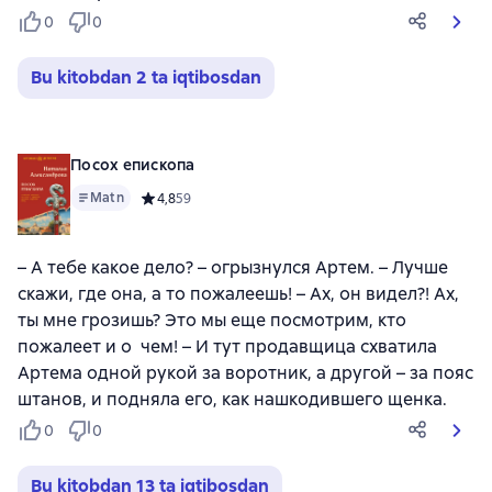
0
0
Bu kitobdan 2 ta iqtibosdan
Посох епископа
Matn
Средний рейтинг 4,8 на основе 59 оценок
4,8
59
– А тебе какое дело? – огрызнулся Артем. – Лучше
скажи, где она, а то пожалеешь! – Ах, он видел?! Ах,
ты мне грозишь? Это мы еще посмотрим, кто
пожалеет и о чем! – И тут продавщица схватила
Артема одной рукой за воротник, а другой – за пояс
штанов, и подняла его, как нашкодившего щенка.
0
0
Bu kitobdan 13 ta iqtibosdan