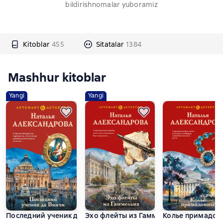
bildirishnomalar yuboramiz
Kitoblar
455
Sitatalar
1384
Mashhur kitoblar
Yangi
Yangi
Последний ученик да Винчи
Эхо флейты из Гаммельна
Колье примадон