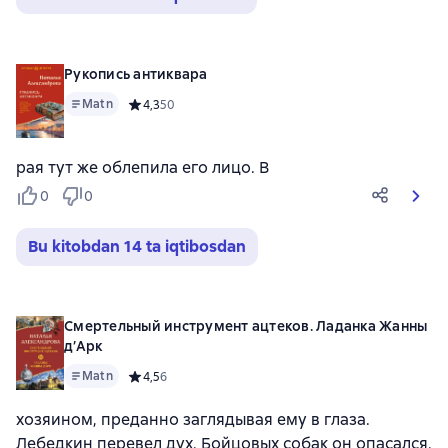
Рукопись антиквара
Matn
Средний рейтинг 4,3 на основе 50 оценок
4,3
50
рая тут же облепила его лицо. В
0
0
Bu kitobdan 14 ta iqtibosdan
Смертельный инструмент ацтеков. Ладанка Жанны
д’Арк
Matn
Средний рейтинг 4,5 на основе 6 оценок
4,5
6
хозяином, преданно заглядывая ему в глаза.
Лебедкин перевел дух. Бойцовых собак он опасался,