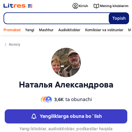
Слайдер с книгами
Слайдер с книгами
Kirish
Mening kitoblarim
Topish
Promokod
Yangi
Mashhur
Audiokitoblar
Komikslar va vebtunlar
Mo
Asosiy
Наталья Александрова
3,6К
ta obunachi
Yangiliklarga obuna bo`lish
Yangi kitoblar, audiokitoblar, podkastlar haqida