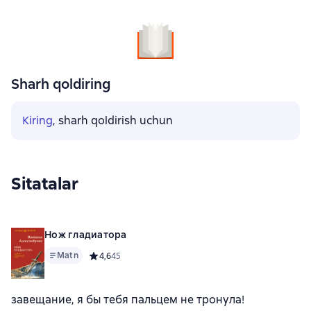
Sharh qoldiring
Kiring
, sharh qoldirish uchun
Sitatalar
Нож гладиатора
Matn
Средний рейтинг 4,6 на основе 45 оценок
4,6
45
завещание, я бы тебя пальцем не тронула!