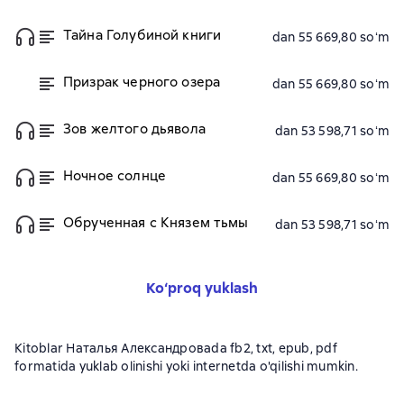
Тайна Голубиной книги
dan 55 669,80 soʻm
Призрак черного озера
dan 55 669,80 soʻm
Зов желтого дьявола
dan 53 598,71 soʻm
Ночное солнце
dan 55 669,80 soʻm
Обрученная с Князем тьмы
dan 53 598,71 soʻm
Ko‘proq yuklash
Kitoblar Наталья Александроваda fb2, txt, epub, pdf
formatida yuklab olinishi yoki internetda o'qilishi mumkin.