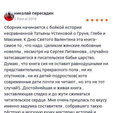
николай пересадин
5 Fevral 2019
Сборник начинается с бойкой истории
несравненной Татьяны Устиновой о Груне, Глебе и
Максиме. К Дню Святого Валентина эта книга-
самое то , что надо. Целиком женские любовные
новеллы , несмотря на Сергея Литвинова , случайно
затесавшегося в писательское бабье царство.
Думаю , что книга сия не оставит равнодушными ни
представительниц прекрасного пола , ни их
спутников , ни их детей-подростков( хотя
современные дети почти не читают , но это не тот
случай!)…Достойнейшая и живая книга ,
заставляющая сладко и до жути сжиматься
читательское сердце. Мне очень пришлась по вкусу
именно задумка составителя , собравшего такую
пёструю и могучую кучку мастериц историй и