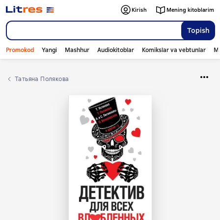
Kirish
Mening kitoblarim
Topish
Promokod
Yangi
Mashhur
Audiokitoblar
Komikslar va vebtunlar
Mo
Татьяна Полякова