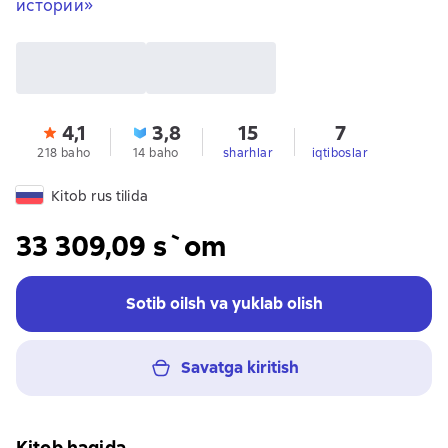
истории»
4,1
3,8
15
7
218 baho
14 baho
sharhlar
iqtiboslar
Kitob rus tilida
33 309,09 s`om
Sotib oilsh va yuklab olish
Savatga kiritish
Kitob haqida