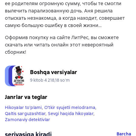
ее родителям огромную сумму, чтобы те смогли
вылечить парализованную дочь. Аня решила
отыскать незнакомца, а когда находит, совершает
самую большую ошибку в своей жизни…
Оформив покупку на сайте ЛитРес, вы сможете
скачать или читать онлайн этот невероятный
сборник!
Boshqa versiyalar
9 kitob 4 218,18 soʻm
Janrlar va teglar
Hikoyalar to‘plami
,
O‘tkir syujetli melodrama
,
Qaltis sarguzashtlar
,
Sevgi haqida hikoyalar
,
Zamonaviy detektivlar
seriyasiga kiradi
Barcha