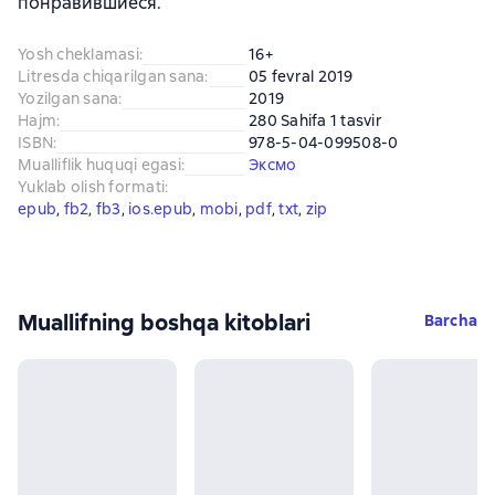
понравившиеся.
Yosh cheklamasi
:
16+
Litresda chiqarilgan sana
:
05 fevral 2019
Yozilgan sana
:
2019
Hajm
:
280 Sahifa 1 tasvir
ISBN
:
978-5-04-099508-0
Mualliflik huquqi egasi
:
Эксмо
Yuklab olish formati
:
epub
, 
fb2
, 
fb3
, 
ios.epub
, 
mobi
, 
pdf
, 
txt
, 
zip
Muallifning boshqa kitoblari
Barcha