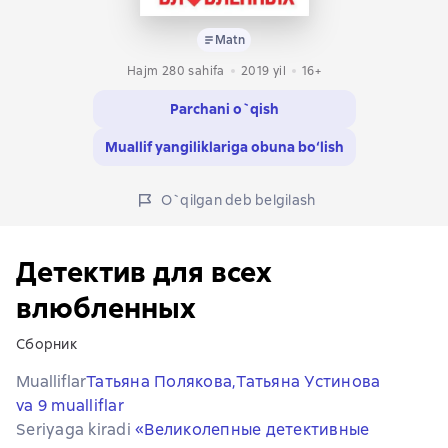
Matn
Hajm 280 sahifa
2019
yil
16+
Parchani o`qish
Muallif yangiliklariga obuna bo‘lish
O`qilgan deb belgilash
Детектив для всех
влюбленных
Сборник
Mualliflar
Татьяна Полякова,
Татьяна Устинова
va 9 mualliflar
Seriyaga kiradi
«Великолепные детективные