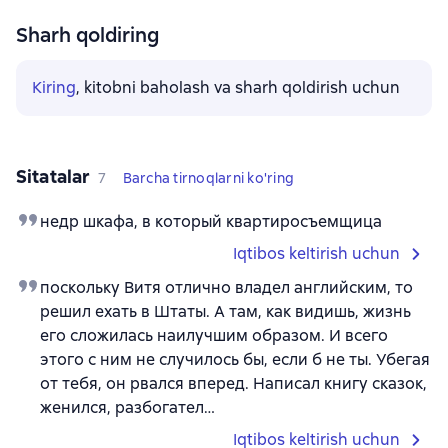
Sharh qoldiring
Kiring
, kitobni baholash va sharh qoldirish uchun
Sitatalar
7
Barcha tirnoqlarni ko'ring
недр шкафа, в который квартиросъемщица
Iqtibos keltirish uchun
поскольку Витя отлично владел английским, то
решил ехать в Штаты. А там, как видишь, жизнь
его сложилась наилучшим образом. И всего
этого с ним не случилось бы, если б не ты. Убегая
от тебя, он рвался вперед. Написал книгу сказок,
женился, разбогател…
Iqtibos keltirish uchun