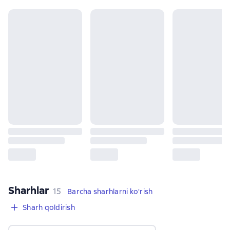
Sharhlar
,
15 sharhlar
15
Barcha sharhlarni ko'rish
Sharh qoldirish