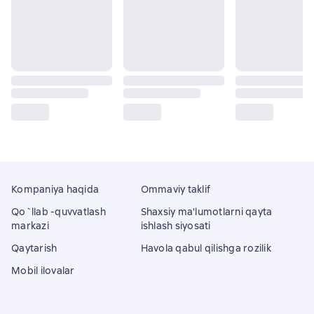
Kompaniya haqida
Ommaviy taklif
Qo`llab -quvvatlash
Shaxsiy ma'lumotlarni qayta
markazi
ishlash siyosati
Qaytarish
Havola qabul qilishga rozilik
Mobil ilovalar