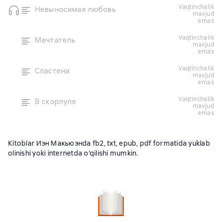
vaqtinchalik
Невыносимая любовь
mavjud
emas
vaqtinchalik
Мечтатель
mavjud
emas
vaqtinchalik
Сластена
mavjud
emas
vaqtinchalik
В скорлупе
mavjud
emas
Kitoblar Иэн Макьюэнda fb2, txt, epub, pdf formatida yuklab
olinishi yoki internetda o'qilishi mumkin.