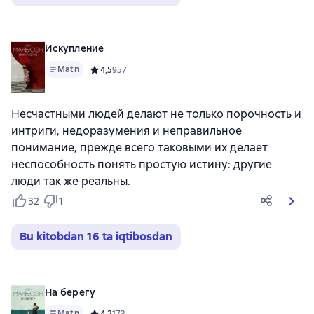
Искупление
Matn
Средний рейтинг 4,5 на основе 957 оценок
4,5
957
Несчастными людей делают не только порочность и
интриги, недоразумения и неправильное
понимание, прежде всего таковыми их делает
неспособность понять простую истину: другие
люди так же реальны.
32
1
Bu kitobdan 16 ta iqtibosdan
На берегу
Matn
Средний рейтинг 4,2 на основе 173 оценок
4,2
173