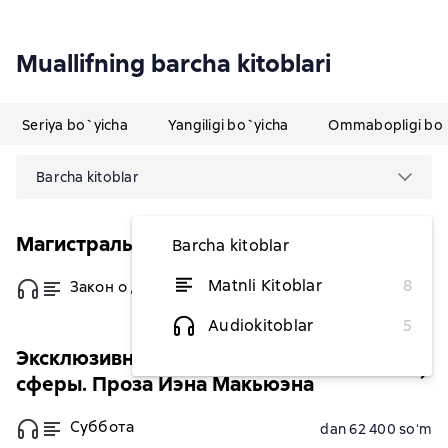
Muallifning barcha kitoblari
Seriya bo`yicha
Yangiligi bo`yicha
Ommabopligi bo`
Barcha kitoblar
Магистраль. Главный тренд
Barcha kitoblar
Matnli Kitoblar
8
Закон о детях
dan 47 854,55 soʻm
Audiokitoblar
5
Эксклюзивная коллекция. Внутри
сферы. Проза Иэна Макьюэна
Суббота
dan 62 400 soʻm