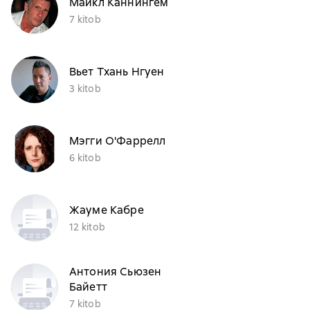
Майкл Каннингем
7 kitob
Вьет Тхань Нгуен
3 kitob
Мэгги О'Фаррелл
6 kitob
Жауме Кабре
12 kitob
Антония Сьюзен
Байетт
7 kitob