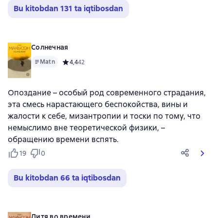
Bu kitobdan 131 ta iqtibosdan
Солнечная
Matn
Средний рейтинг 4,4 на основе 42 оценок
4,4
42
Опоздание – особый род современного страдания,
эта смесь нарастающего беспокойства, вины и
жалости к себе, мизантропии и тоски по тому, что
немыслимо вне теоретической физики, –
обращению времени вспять.
19
0
Bu kitobdan 66 ta iqtibosdan
Дитя во времени