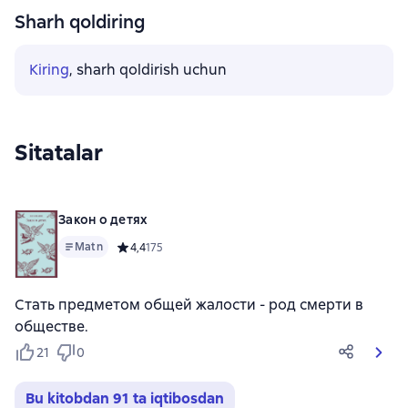
Sharh qoldiring
Kiring
, sharh qoldirish uchun
Sitatalar
Закон о детях
Matn
Средний рейтинг 4,4 на основе 175 оценок
4,4
175
Стать предметом общей жалости - род смерти в
обществе.
21
0
Bu kitobdan 91 ta iqtibosdan