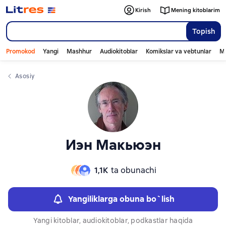
Слайдер с книгами
Слайдер с книгами
Kirish
Mening kitoblarim
Topish
Promokod
Yangi
Mashhur
Audiokitoblar
Komikslar va vebtunlar
Mo
Asosiy
Иэн Макьюэн
1,1К
ta obunachi
Yangiliklarga obuna bo`lish
Yangi kitoblar, audiokitoblar, podkastlar haqida