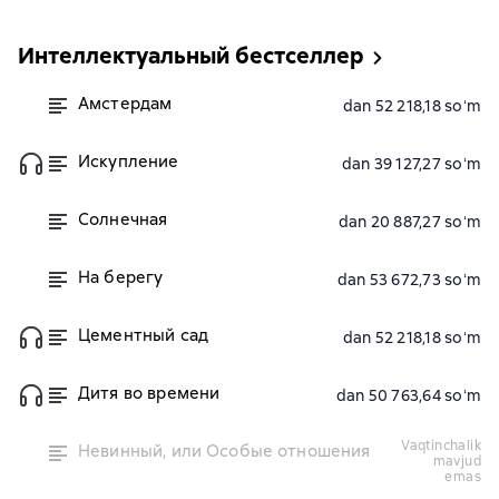
Интеллектуальный бестселлер
Амстердам
dan 52 218,18 soʻm
Искупление
dan 39 127,27 soʻm
Солнечная
dan 20 887,27 soʻm
На берегу
dan 53 672,73 soʻm
Цементный сад
dan 52 218,18 soʻm
Дитя во времени
dan 50 763,64 soʻm
vaqtinchalik
Невинный, или Особые отношения
mavjud
emas