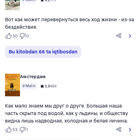
Вот как может перевернуться весь ход жизни - из-за
бездействия.
30
0
Bu kitobdan 66 ta iqtibosdan
Амстердам
Matn
Средний рейтинг 3,9 на основе 484 оценок
3,9
484
Как мало знаем мы друг о друге. Большая наша
часть скрыта под водой, как у льдины, и обществу
видна лишь надводная, холодная и белая личина.
53
1