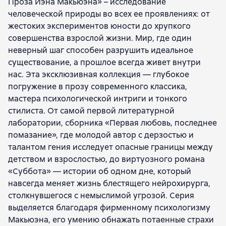
Проза Иэна Макьюэна» – исследование
человеческой природы во всех ее проявлениях: от
жестоких экспериментов юности до хрупкого
совершенства взрослой жизни. Мир, где один
неверный шаг способен разрушить идеальное
существование, а прошлое всегда живет внутри
нас. Эта эксклюзивная коллекция — глубокое
погружение в прозу современного классика,
мастера психологической интриги и тонкого
стилиста. От самой первой литературной
лаборатории, сборника «Первая любовь, последнее
помазание», где молодой автор с дерзостью и
талантом гения исследует опасные границы между
детством и взрослостью, до виртуозного романа
«Суббота» — истории об одном дне, который
навсегда меняет жизнь блестящего нейрохирурга,
столкнувшегося с немыслимой угрозой. Серия
выделяется благодаря фирменному психологизму
Макьюэна, его умению обнажать потаенные страхи