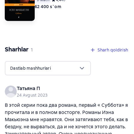
62 400 s`om
Sharhlar
,
1 sharh
1
Sharh qoldirish
Dastlab mashhurlari
Татьяна П
24 Avgust 2023
В этой серии пока два романа, первый « Суббота» я
прочитала и в полном восторге. Романы Иэна
Макьюэна мне нравятся. Они затягивают тебя, как в
бездну, не вырваться, да и не хочется этого делать.
Замечательный автор. Очень неоднозначные