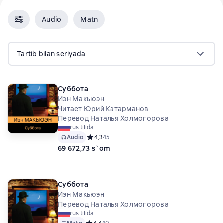
Audio
Matn
Tartib bilan seriyada
Суббота
Иэн Макьюэн
Читает Юрий Катарманов
Перевод Наталья Холмогорова
rus tilida
Audio
Средний рейтинг 4,3 на основе 45 оценок
4,3
45
69 672,73 s`om
Суббота
Иэн Макьюэн
Перевод Наталья Холмогорова
rus tilida
Matn
Средний рейтинг 4,4 на основе 40 оценок
4,4
40