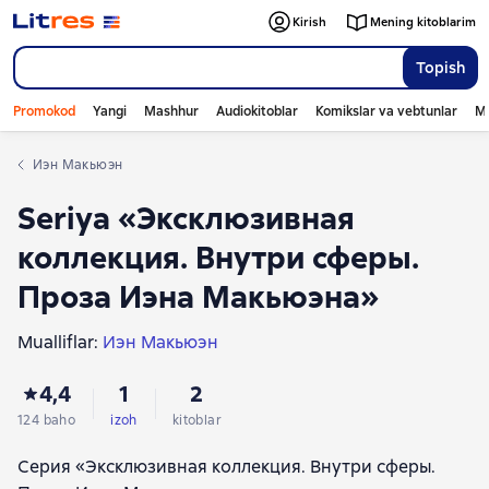
Kirish
Mening kitoblarim
Topish
Promokod
Yangi
Mashhur
Audiokitoblar
Komikslar va vebtunlar
Mo
Иэн Макьюэн
Seriya «Эксклюзивная
коллекция. Внутри сферы.
Проза Иэна Макьюэна»
Mualliflar:
Иэн Макьюэн
4,4
1
2
124 baho
izoh
kitoblar
Серия «Эксклюзивная коллекция. Внутри сферы.