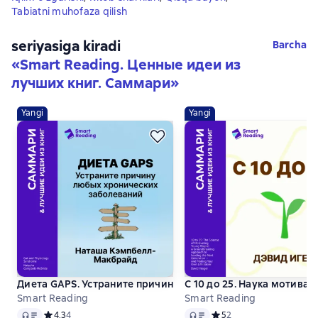
Tabiatni muhofaza qilish
seriyasiga kiradi
Barcha
«
Smart Reading. Ценные идеи из
лучших книг. Саммари
»
Yangi
Yangi
Диета GAPS. Устраните причину любых хронических забо
С 10 до 25. Наука мотива
Smart Reading
Smart Reading
Audio
Audio
Средний рейтинг 4,3 на основе 4 оценок
4,3
4
Средний рейтинг 5 на ос
5
2