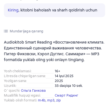
Kiring
, kitobni baholash va sharh qoldirish uchun
Mundarijaga qarang
Audiokitob Smart Reading «Восстановление климата.
Единственный сценарий выживания человечества.
Питер Фиковски, Кэрол Дуглис. Саммари» — MP3
formatida yuklab oling yoki onlayn tinglang.
Yosh cheklamasi
:
16+
Litresda chiqarilgan sana
:
14 iyul 2025
Yozilgan sana
:
2025
Uzunlik
:
33 daqiqa 10 sek.
O`quvchi
:
Ольга Ганкова
Mualliflik huquqi egasi
:
Смарт Ридинг
Yuklab olish formati
:
m4b
, 
mp3
, 
zip