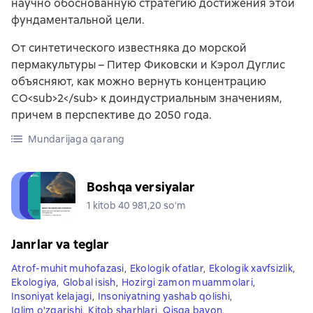
научно обоснованную стратегию достижения этой
фундаментальной цели.
От синтетического известняка до морской
пермакультуры – Питер Фиковски и Кэрол Дуглис
объясняют, как можно вернуть концентрацию
CO<sub>2</sub> к доиндустриальным значениям,
причем в перспективе до 2050 года.
Mundarijaga qarang
Boshqa versiyalar
1 kitob 40 981,20 soʻm
Janrlar va teglar
Atrof-muhit muhofazasi
,
Ekologik ofatlar
,
Ekologik xavfsizlik
,
Ekologiya
,
Global isish
,
Hozirgi zamon muammolari
,
Insoniyat kelajagi
,
Insoniyatning yashab qolishi
,
Iqlim o'zgarishi
,
Kitob sharhlari
,
Qisqa bayon
,