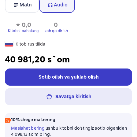
Matn
Audio
0,0
0
Kitobni baholang
Izoh qoldirish
Kitob rus tilida
40 981,20 s`om
Sotib oilsh va yuklab olish
Savatga kiritish
10% chegirma bering
Maslahat bering
ushbu kitobni do'stingiz sotib olganidan
4 098,13 soʻm oling.