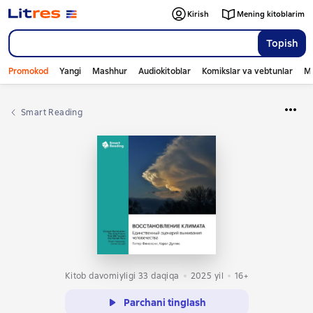
Kirish
Mening kitoblarim
Topish
Promokod
Yangi
Mashhur
Audiokitoblar
Komikslar va vebtunlar
Mo
Smart Reading
Kitob davomiyligi 33 daqiqa
2025
yil
16+
Parchani tinglash