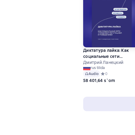
Диктатура лайка: Как
социальные сети
управляют репутацией 
Дмитрий Ланецкий
rus tilida
поведением
Audio
Средний рейтинг 0
0
58 401,64 s`om