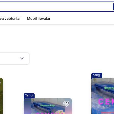
va vebtunlar
Mobil ilovalar
Yangi
Yangi