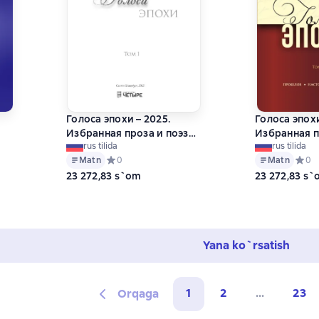
Голоса эпохи – 2025.
Голоса эпохи
Избранная проза и поэзия
Избранная п
rus tilida
rus tilida
и
современности. Том 1
современнос
Matn
Средний рейтинг 0 на основе 0 оценок
0
Matn
Средн
0
 на основе 0 оценок
23 272,83 s`om
23 272,83 s
Yana ko`rsatish
1
2
...
23
Orqaga