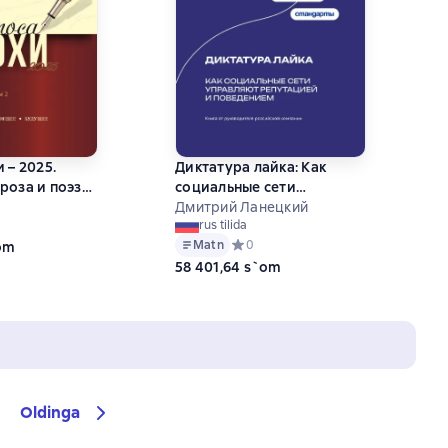
 – 2025.
Диктатура лайка: Как
роза и поэзия
социальные сети
ти. Том 2
управляют репутацией и
Дмитрий Ланецкий
ий рейтинг 0 на основе 0 оценок
rus tilida
поведением
Matn
Средний рейтинг 0 на основе 0 оце
0
`om
58 401,64 s`om
Oldinga