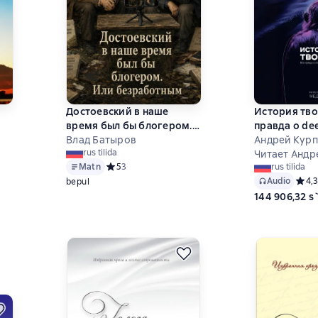
Достоевский в наше
История тво
время был бы блогером.
правда о de
Или безработным
Влад Батыров
Андрей Кур
на основе 0 оценок
rus tilida
Читает Андр
Matn
Средний рейтинг 5 на основе 3 оценок
5
3
rus tilida
Audio
Средн
4,3
bepul
144 906,32 