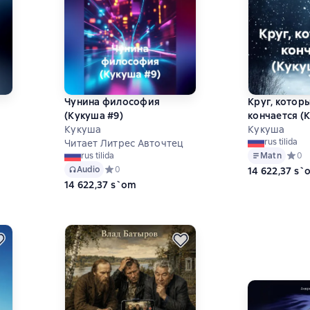
Чунина философия
Круг, котор
(Кукуша #9)
кончается (
Кукуша
Кукуша
rus tilida
ц
Читает Литрес Авточтец
Matn
Средн
0
rus tilida
 на основе 0 оценок
Audio
Средний рейтинг 0 на основе 0 оценок
0
14 622,37 s`
14 622,37 s`om