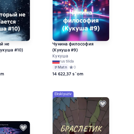
ый не
Чунина философия
Кукуша #10)
(Кукуша #9)
Кукуша
rus tilida
ий рейтинг 0 на основе 0 оценок
Matn
Средний рейтинг 0 на основе 0 оце
0
om
14 622,37 s`om
Eksklyuziv