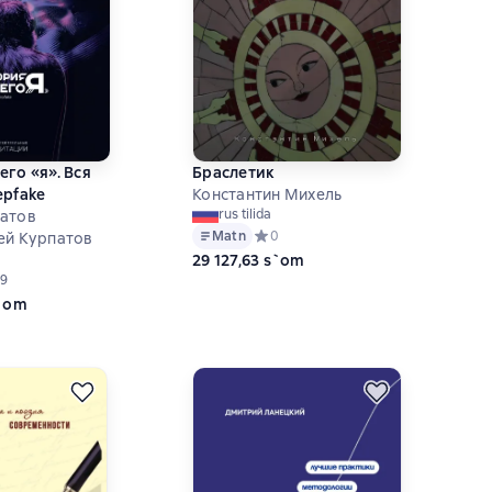
его «я». Вся
Браслетик
epfake
Константин Михель
rus tilida
патов
Matn
Средний рейтинг 0 на основе 0 оце
0
ей Курпатов
29 127,63 s`om
ий рейтинг 4,3 на основе 9 оценок
9
s`om