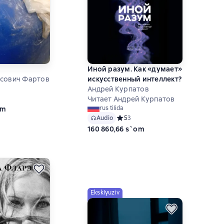
Иной разум. Как «думает»
исович Фартов
искусственный интеллект?
Андрей Курпатов
ий рейтинг 0 на основе 0 оценок
Читает Андрей Курпатов
rus tilida
om
Audio
Средний рейтинг 5 на основе 3 оце
5
3
160 860,66 s`om
Eksklyuziv