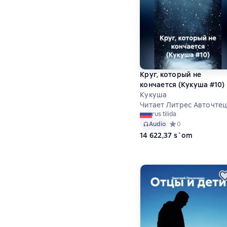
Круг, который не
кончается (Кукуша #10)
Кукуша
Читает Литрес Авточте
rus tilida
Audio
Средний рейтинг 0
0
14 622,37 s`om