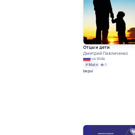
Отцы и дети
Дмитрий Павличенко
rus tilida
Matn
Средний рейтинг 0 
0
bepul