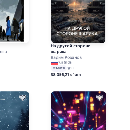
На другой стороне
ева
шарика
Вадим Розанов
ий рейтинг 0 на основе 0 оценок
rus tilida
Matn
Средний рейтинг 0 на основе 0 оце
0
38 056,21 s`om