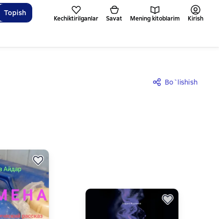
Topish
Kechiktirilganlar
Savat
Mening kitoblarim
Kirish
Bo`lishish