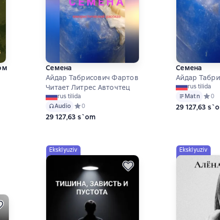
ом
Семена
Семена
Айдар Табрисович Фартов
Айдар Табр
rus tilida
Читает Литрес Авточтец
Matn
Средн
0
rus tilida
на основе 0 оценок
Audio
Средний рейтинг 0 на основе 0 оценок
0
29 127,63 s`
29 127,63 s`om
Eksklyuziv
Eksklyuziv