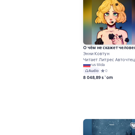
О чём не скажет челове
Энни Ковтун
Читает Литрес Авточте
rus tilida
Audio
Средний рейтинг 0
0
8 048,89 s`om