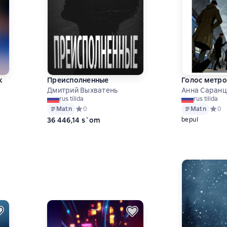
к
Преисполненные
Голос метро
Дмитрий Выхватень
Анна Саранц
rus tilida
rus tilida
ц
Matn
Средний рейтинг 0 на основе 0 оценок
0
Matn
Средн
0
 на основе 0 оценок
36 446,14 s`om
bepul