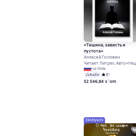
«Тишина, зависть и
пустота»
Алексей Головин
Читает Литрес Авточте
rus tilida
Audio
Средний рейтинг 5 
5
1
52 546,84 s`om
Eksklyuziv