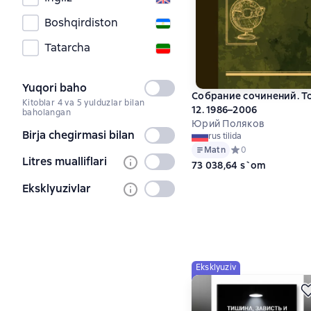
Boshqirdiston
Tatarcha
Yuqori baho
Tanlanmagan
Собрание сочинений. Т
Kitoblar 4 va 5 yulduzlar bilan
12. 1986–2006
baholangan
Юрий Поляков
Birja chegirmasi bilan
Tanlanmagan
rus tilida
Matn
Средний рейтинг 0 
0
Litres mualliflari
Tanlanmagan
73 038,64 s`om
Eksklyuzivlar
Tanlanmagan
Eksklyuziv