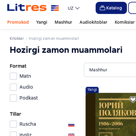
Katalog
UZ
Promokod
Yangi
Mashhur
Audiokitoblar
Komikslar 
Kitoblar
Hozirgi zamon muammolari
Hozirgi zamon muammolari
Format
Mashhur
Matn
Audio
Yangi
Podkast
Tillar
Ruscha
Ingliz