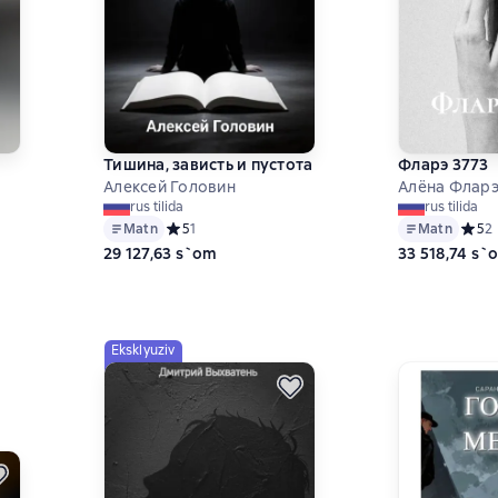
Тишина, зависть и пустота
Фларэ 3773
Алексей Головин
Алёна Флар
rus tilida
rus tilida
Matn
Средний рейтинг 5 на основе 1 оценок
5
1
Matn
Средн
5
2
ц
29 127,63 s`om
33 518,74 s`
на основе 1 оценок
Eksklyuziv